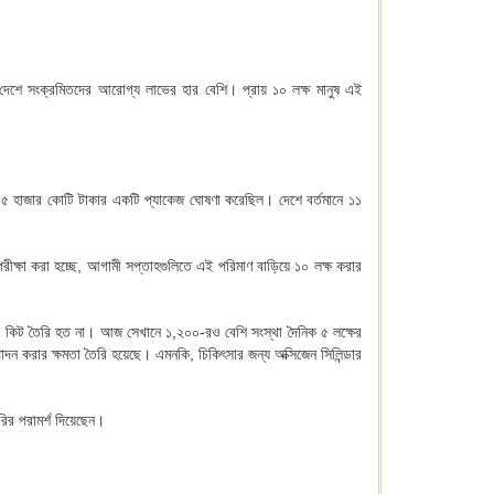
এ দেশে সংক্রমিতদের আরোগ্য লাভের হার বেশি। প্রায় ১০ লক্ষ মানুষ এই
ুতে ১৫ হাজার কোটি টাকার একটি প্যাকেজ ঘোষণা করেছিল। দেশে বর্তমানে ১১
র পরীক্ষা করা হচ্ছে, আগামী সপ্তাহগুলিতে এই পরিমাণ বাড়িয়ে ১০ লক্ষ করার
ামের কিট তৈরি হত না। আজ সেখানে ১,২০০-রও বেশি সংস্থা দৈনিক ৫ লক্ষের
ন করার ক্ষমতা তৈরি হয়েছে। এমনকি, চিকিৎসার জন্য অক্সিজেন সিলিন্ডার
ৈরির পরামর্শ দিয়েছেন।