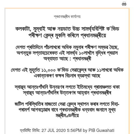
প্ৰধানমন্ত্ৰীৰ কাৰ্যালয়
কলকাটা, মুম্বাই আৰু নয়ডাত উচ্চ সামৰ্থ্যবিশিষ্ট ক’ভিড
পৰীক্ষণ কেন্দ্ৰ মুকলি কৰিলে প্ৰধানমন্ত্ৰীয়ে
দেশত প্ৰতিদিনে পাঁচলাখৰো অধিক নমুনাৰ পৰীক্ষণ সম্ভৱ হৈছে,
অগন্তুক সপ্তাহচেৰেকত এই সামৰ্থ্য ১০লাখলৈ বৃদ্ধিৰ প্ৰয়াস
অব্যাহত আছে : প্ৰধানমন্ত্ৰী
দেশত এই মুহূৰ্তত ১১,০০০ ক’ভিড সেৱাকেন্দ্ৰ আৰু ১১লাখৰো অধিক
একান্তকৰণ কক্ষৰ বিচনাৰ ব্যৱস্থা আছে
স্বাস্থ্য আন্তঃগাঁথনি উন্নয়ণৰ লগতে ইতিমধ্যে গ্ৰামাঞ্চলত থকা
স্বাস্থ্য আন্তঃগাঁথনিৰ উত্তৰণৰ আহ্বান প্ৰধানমন্ত্ৰীৰ
জটিল পৰিস্থিতিৰ মাজতো সেৱা কেন্দ্ৰ স্থাপন কৰাৰ লগতে দিহা-
পৰামৰ্শ আগবঢ়োৱাৰ বাবে প্ৰধানমন্ত্ৰীক ধন্যবাদ জনালে মুখ্য
মন্ত্ৰীমণ্ডলীয়ে
प्रविष्टि तिथि: 27 JUL 2020 5:56PM by PIB Guwahati