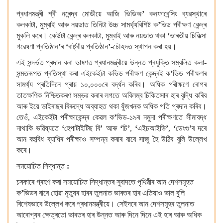
প্ৰধানমন্ত্ৰী শ্ৰী নৰেন্দ্ৰ মোডীয়ে আজি ভিডিঅ
’
কনফাৰেন্সিং ব্যৱস্থাৰে
কলকাটা, মুম্বাই আৰু নয়ডাত তিনিটা উচ্চ সামৰ্থ্যবিশিষ্ট ক
’
ভিড পৰীক্ষণ কেন্দ্ৰ
মুকলি কৰে। কেউটা কেন্দ্ৰ কলকাটা, মুম্বাই আৰু নয়ডাত থকা
‘
ভাৰতীয় চিকিত্সা
গৱেষণা প্ৰতিষ্ঠান
’
ৰ
‘
ৰাষ্ট্ৰীয় প্ৰতিষ্ঠান
’
-চৌহদত স্থাপন কৰা হয়।
এই সন্দৰ্ভত প্ৰদান কৰা ভাষণত প্ৰধানমন্ত্ৰীয়ে উন্নত প্ৰযুক্তি সম্বলিত কলা-
সন্মতৰূপত প্ৰতিস্থা কৰা এইকেইটা কভিড পৰীক্ষণ কেন্দ্ৰই ক
’
ভিড পৰীক্ষণৰ
সামৰ্থ্য প্ৰতিদিনে প্ৰায় ১০,০০০ৰে বৰ্দ্ধন কৰিব। অধিক পৰীক্ষণে ৰোগৰ
তাতক্ষণিক নিশ্চিতকৰণ সম্ভৱ কৰাৰ লগতে অবিলম্ব চিকিতসাৰ হাৰ বৃদ্ধি কৰিব
আৰু ইয়ে ভাইৰাছৰ বিৰুদ্ধে অব্যাহত থকা যুঁজখনক অধিক গতি প্ৰদান কৰিব।
তেওঁ, এইকেইটা পৰীক্ষাকেন্দ্ৰ কেৱল ক
’
ভিড-১৯ৰ নমুনা পৰীক্ষণতে সীমাবদ্ধ
নাথাকি ভৱিষ্যতে
‘
হেপাটাইটিছ বি
’
আৰু
‘
চি
’
,
‘
এইচআইভি
’
,
‘
ডেংগু
’
ৰ দৰে
আন বহুবিধ ব্যাধিৰ পৰীক্ষাও সম্পন্ন কৰাৰ বাবে সাজু হৈ উঠিব বুলি উল্লেখ
কৰে।
সময়োচিত সিদ্ধান্ত
:
চৰকাৰে গ্ৰহণ কৰা সময়োচিত সিদ্ধান্তৰ সুবাদতে পৃথিৱীৰ আন দেশসমূহত
ক
’
ভিডৰ বাবে হোৱা মৃত্যুৰ হাৰৰ তুলনাত ভাৰতৰ হাৰ এতিয়াও ভাল বুলি
বিশেষভাবে উল্লেখ কৰে প্ৰধানমন্ত্ৰীয়ে। সেইদৰে আন দেশসমূহৰ তুলনাত
আৰোগ্যৰ ক্ষেত্ৰতো ভাৰতৰ হাৰ উন্নত আৰু দিনে দিনে এই হাৰ আৰু অধিক