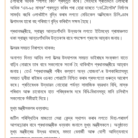
৫লাখৰো অধিক
‘
পিপিই কিট
’
প্ৰস্তুত কৰে। সেইদৰে প্ৰতিদিনে ৩লাখৰো
অধিক
‘
এন-৯৫ মাস্ক
’
প্ৰস্তুত কৰিব পৰা হোৱা ভাৰতে
‘
ভেণ্টিলেটৰ
’
নিৰ্মাণৰ
সামৰ্থ্য বছৰি ৩লাখটালৈ বৃদ্ধি কৰাৰ লগতে মেডিকেল অক্সিজেন চিলিণ্ডাৰ
উত্পাদনৰ হাৰো বহু পৰিমাণে বৃদ্ধি কৰিবলৈ সক্ষম হৈছে।
প্ৰধানমন্ত্ৰীয়ে, স্বাস্থ্য আন্তঃগাঁথনি উন্নয়ণৰ লগতে ইতিমধ্যে গ্ৰামাঞ্চলত
থকা স্বাস্থ্য আন্তঃগাঁথনিৰ উত্তৰণৰ বাবে পদক্ষেপ গ্ৰহণৰ আহ্বান জনায়।
উত্সৱৰ সময়ত নিৰাপদে থাকক
:
অনাগত দিনত আহিব লগা উত্সৱ উদযাপনৰ সময়ত ভাইৰাছৰ সংক্ৰমণ যাতে
বাঢ়িব নোৱাৰে তাৰ বাবে সকলোকে সতৰ্ক হৈ থাকিবলৈ প্ৰধানমন্ত্ৰীয়ে আহ্বান
জনায়। তেওঁ
‘
প্ৰধানমন্ত্ৰী গৰীব কল্যাণ অন্ন যোজনা
’
-ৰ উপকাৰিতাসমূহ
সময়ত দুখীয়া ৰাইজৰ ওচৰত পোৱাটো নিশ্চিত কৰাৰ প্ৰসংগতো গুৰুত্ব আৰোপ
কৰে। প্ৰতিষেধক উদ্ভাৱন নোহোৱা পৰ্যন্ত সামাজিক ব্যৱধান বিধি, মাস্ক
পৰিধান আৰু চাবোনৰে হাত পৰিষ্কৰণৰ দৰে বিধি
-
বিধানসমূহ মানি চলিবলৈ
সকলোকে সঁকীয়াই দিয়ে।
মুখ্য মন্ত্ৰীসকলৰ ধন্যবাদ
:
জটিল পৰিস্থিতিৰ মাজতো সেৱা কেন্দ্ৰ স্থাপন কৰাৰ লগতে দিহা-পৰামৰ্শ
আগবঢ়োৱাৰ বাবে প্ৰধানমন্ত্ৰীক ধন্যবাদ জনালে মুখ্য মন্ত্ৰীসকলে। অনুষ্ঠানত
মুখ্য মন্ত্ৰীত্ৰয় উদ্ধৱ থাকৰে, মমতা বেনাৰ্জী আৰু যোগী আদিত্যনাথে