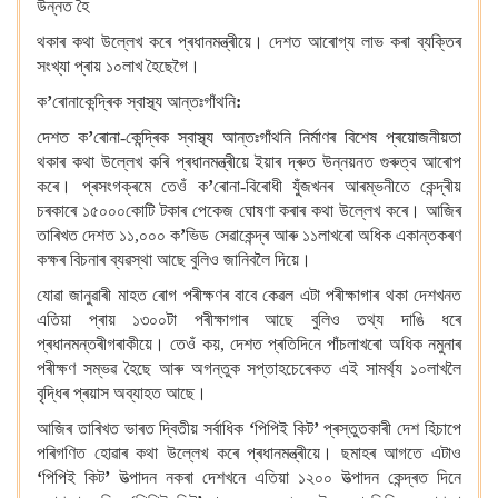
উন্নত হৈ
থকাৰ কথা উল্লেখ কৰে প্ৰধানমন্ত্ৰীয়ে। দেশত আৰোগ্য লাভ কৰা ব্যক্তিৰ
সংখ্যা প্ৰায় ১০লাখ হৈছেগৈ।
ক
’
ৰোনাকেন্দ্ৰিক স্বাস্থ্য আন্তঃগাঁথনি
:
দেশত ক
’
ৰোনা-কেন্দ্ৰিক স্বাস্থ্য আন্তঃগাঁথনি নিৰ্মাণৰ বিশেষ প্ৰয়োজনীয়তা
থকাৰ কথা উল্লেখ কৰি প্ৰধানমন্ত্ৰীয়ে ইয়াৰ দ্ৰুত উন্নয়নত গুৰুত্ব আৰোপ
কৰে। প্ৰসংগক্ৰমে তেওঁ ক
’
ৰোনা-বিৰোধী যুঁজখনৰ আৰম্ভনীতে কেন্দ্ৰীয়
চৰকাৰে ১৫০০০কোটি টকাৰ পেকেজ ঘোষণা কৰাৰ কথা উল্লেখ কৰে। আজিৰ
তাৰিখত দেশত ১১,০০০ ক
’
ভিড সেৱাকেন্দ্ৰ আৰু ১১লাখৰো অধিক একান্তকৰণ
কক্ষৰ বিচনাৰ ব্যৱস্থা আছে বুলিও জানিবলৈ দিয়ে।
যোৱা জানুৱাৰী মাহত ৰোগ পৰীক্ষণৰ বাবে কেৱল এটা পৰীক্ষাগাৰ থকা দেশখনত
এতিয়া প্ৰায় ১৩০০টা পৰীক্ষাগাৰ আছে বুলিও তথ্য দাঙি ধৰে
প্ৰধানমন্তৰীগৰাকীয়ে। তেওঁ কয়, দেশত প্ৰতিদিনে পাঁচলাখৰো অধিক নমুনাৰ
পৰীক্ষণ সম্ভৱ হৈছে আৰু অগন্তুক সপ্তাহচেৰেকত এই সামৰ্থ্য ১০লাখলৈ
বৃদ্ধিৰ প্ৰয়াস অব্যাহত আছে।
আজিৰ তাৰিখত ভাৰত দ্বিতীয় সৰ্বাধিক
‘
পিপিই কিট
’
প্ৰস্তুতকাৰী দেশ হিচাপে
পৰিগণিত হোৱাৰ কথা উল্লেখ কৰে প্ৰধানমন্ত্ৰীয়ে। ছমাহৰ আগতে এটাও
‘
পিপিই কিট
’
উত্পাদন নকৰা দেশখনে এতিয়া ১২০০ উত্পাদন কেন্দ্ৰত দিনে