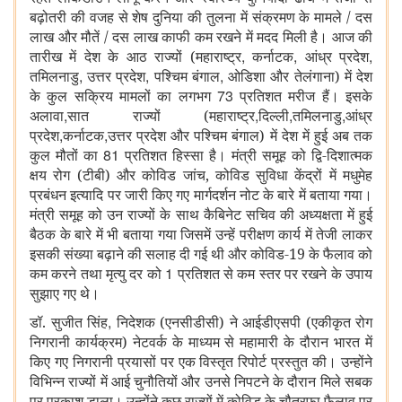
बढ़ोतरी की वजह से शेष दुनिया की तुलना में संक्रमण के मामले / दस
लाख और मौतें / दस लाख काफी कम रखने में मदद मिली है। आज की
,
,
,
तारीख में देश के आठ राज्यों (महाराष्ट्र
कर्नाटक
आंध्र प्रदेश
,
,
,
तमिलनाडु
उत्तर प्रदेश
पश्चिम बंगाल
ओडिशा और तेलंगाना) में देश
73
के कुल सक्रिय मामलों का लगभग
प्रतिशत मरीज हैं। इसके
,
,
,
,
अलावा
सात राज्यों (महाराष्ट्र
दिल्ली
तमिलनाडु
आंध्र
,
,
प्रदेश
कर्नाटक
उत्तर प्रदेश और पश्चिम बंगाल) में देश में हुई अब तक
81
कुल मौतों का
प्रतिशत हिस्सा है। मंत्री समूह को द्वि-दिशात्मक
क्षय रोग (टीबी) और कोविड जांच, कोविड सुविधा केंद्रों में मधुमेह
प्रबंधन इत्यादि पर जारी किए गए मार्गदर्शन नोट के बारे में बताया गया।
मंत्री समूह को उन राज्यों के साथ कैबिनेट सचिव की अध्यक्षता में हुई
बैठक के बारे में भी बताया गया जिसमें उन्हें परीक्षण कार्य में तेजी लाकर
इसकी संख्या बढ़ाने की सलाह दी गई थी और कोविड-19 के फैलाव को
1
कम करने तथा मृत्यु दर को
प्रतिशत से कम स्तर पर रखने के उपाय
सुझाए गए थे।
,
डॉ. सुजीत सिंह
निदेशक (एनसीडीसी) ने आईडीएसपी (एकीकृत रोग
निगरानी कार्यक्रम) नेटवर्क के माध्यम से महामारी के दौरान भारत में
किए गए निगरानी प्रयासों पर एक विस्तृत रिपोर्ट प्रस्तुत की। उन्होंने
विभिन्न राज्यों में आई चुनौतियों और उनसे निपटने के दौरान मिले सबक
पर प्रकाश डाला। उन्होंने कुछ राज्यों में कोविड के चौतरफा फैलाव पर