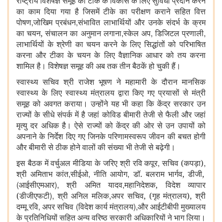
राष्ट्रीय विशेषज्ञ समूह को टीके के विकास के लिए सुविधा प्रदान करने
का काम दिया गया है जिसमें टीके का परीक्षण कराने सहित वित्त
,
,
पोषण
जोखिम प्रबंधन
संभावित लाभार्थियों और उनके संदर्भ के क्रम
,
,
,
का चयन, संचालन का अनुमान लगाना
स्केल अप
डिजिटल प्रणाली
लाभार्थियों के श्रेणी का चयन करने के लिए सिद्धांतों को परिभाषित
करना और टीका के चयन के लिए वैज्ञानिक आधार को तय करना
शामिल है। विशेषज्ञ समूह की अब तक तीन बैठकें हो चुकी हैं।
स्वास्थ्य सचिव श्री राजेश भूषण ने महामारी के दौरान मानसिक
स्वास्थ्य के लिए स्वास्थ्य मंत्रालय द्वारा किए गए प्रयासों से मंत्री
समूह को अवगत कराया। उन्होंने यह भी कहा कि केंद्र सरकार उन
राज्यों के सीधे संपर्क में है जहां कोविड बीमारी तेजी से फैली और जहां
मृत्यु दर अधिक है। ऐसे राज्यों को केंद्र की ओर से उन उपायों को
अपनाने के निर्देश दिए गए जिनके परिणामस्वरूप जीवन की बचत होगी
और बीमारी से ठीक होने वालों की संख्या भी तेजी से बढ़ेगी।
,
,
इस बैठक में वर्चुअल मीडिया के जरिए श्री रवि कपूर
सचिव (कपड़ा)
,
,
,
श्री अमिताभ कांत
सीईओ
नीति आयोग
डॉ. बलराम भार्गव, डीजी,
(
),
,
आईसीएमआर
श्री अमित यादव
महानिदेशक, विदेश व्यापार
),
,
(डीजीएफटी
श्री अनिल मलिक
अपर सचिव, (गृह मंत्रालय), श्री
,
(
),
दम्मू रवि
अपर सचिव
विदेश कार्य मंत्रालय
और आईटीबीपी मुख्यालय
के प्रतिनिधियों सहित अन्य वरिष्ठ सरकारी अधिकारियों ने भाग लिया।