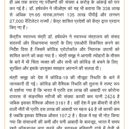
4
ही अब तक कराए गए परीक्षणों की संख्या
करोड़ के आंकड़े को पार
338
कर गई है। डॉ. हर्षवर्धन ने जीओएम को यह भी बताया कि
लाख
95
,
135
से अधिक एन-
मास्क
लगभग
लाख पीपीई और लगभग
27,000
वेंटिलेटर राज्यों / केंद्र शासित प्रदेशों को केंद्र द्वारा प्रदान
किए गए हैं।
केंद्रीय स्वास्थ्य मंत्री डॉ. हर्षवर्धन ने स्वास्थ्य मंत्रालय को संसद
सदस्यों और विधानसभा सत्रों के लिए एसओपी विकसित करने का
निर्देश दिया है जिसमें कोविड ​​प्रोटोकॉल और निवारक उपायों को
शामिल करने को कहा गया है। मंत्री समूह ने आगामी त्योहारों के मौसम
के बारे में भी चिंता व्यक्त की और सभी को कोविड से बचने के लिए ​​
सुरक्षित और इसके उपयुक्त व्यवहार अपनाने की सलाह दी।
-19
मंत्री समूह को देश में कोविड
की मौजूदा स्थिति के बारे में
जानकारी दी गई। कोविड की वैश्विक स्थिति की तुलना में स्पष्ट रूप
से दर्शाया गया है कि भारत में प्रति दस लाख की आबादी पर कोरोना
वायरस से संक्रमित मरीजों की संख्या काफी कम यानी 2424 है
3161
जबिक इसका वैश्विक औसत
है। वहीं देश में इस बीमारी से होने
वाली मौतें भी प्रति दस लाख की आबादी पर महज 44 है जो काफी कम
107.2
है जबकि इसका वैश्विक औसत
है। बैठक में यह भी नोट किया
,
गया कि संसाधनों की कमी और घनी आबादी के बावजूद
भारत में समय
रहते लॉकडाउन लागू करने और स्वास्थ्य बुनियादी ढांचे में तेजी से