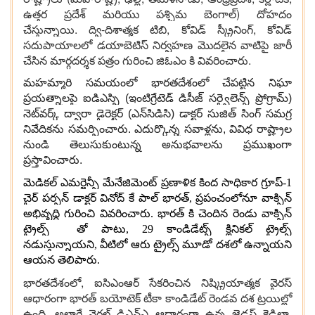
ఉత్తర ప్రదేశ్ మరియు పశ్చిమ బెంగాల్) దోహదం
చేస్తున్నాయి. ద్వి-దిశాత్మక టిబి, కోవిడ్ స్క్రీనింగ్, కోవిడ్
సదుపాయాలలో డయాబెటిస్ నిర్వహణ మొదలైన వాటిపై జారీ
చేసిన మార్గదర్శక పత్రం గురించి జిఓఎం కి వివరించారు.
మహమ్మారి సమయంలో భారతదేశంలో చేపట్టిన నిఘా
ప్రయత్నాలపై ఐడిఎస్పి (ఇంటిగ్రేటెడ్ డిసీజ్ సర్వైలెన్స్ ప్రోగ్రామ్)
నెట్‌వర్క్ ద్వారా డైరెక్టర్ (ఎన్‌సిడిసి) డాక్టర్ సుజిత్ సింగ్ సమగ్ర
నివేదికను సమర్పించారు. ఎదుర్కొన్న సవాళ్లను, వివిధ రాష్ట్రాల
నుండి తెలుసుకుంటున్న అనుభవాలను ప్రముఖంగా
ప్రస్తావించారు.
మెడికల్ ఎమర్జెన్సీ మేనేజిమెంట్ ప్రణాళిక కింద సాధికార గ్రూప్-1
చైర్ పర్సన్ డాక్టర్ వినోద్ కే పాల్ భారత్, ప్రపంచంలోనూ వాక్సిన్
అభివృద్ధి గురించి వివరించారు. భారత్ కి చెందిన రెండు వాక్సిన్
ట్రైల్స్ తో పాటు, 29 కాండిడేట్స్ క్లినికల్ ట్రైల్స్
నడుస్తున్నాయని, వీటిలో ఆరు ట్రైల్స్ మూడో దశలో ఉన్నాయని
ఆయన తెలిపారు.
భారతదేశంలో, ఐసిఎంఆర్ సేకరించిన నిష్క్రియాత్మక వైరస్
ఆధారంగా భారత్ బయోటెక్ టీకా కాండిడేట్ రెండవ దశ ట్రయిల్లో
ఉంది, అలాగే వైరల్ డిఎన్ఎ ఆధారంగా ఉన్న జైడస్ కెడిలా