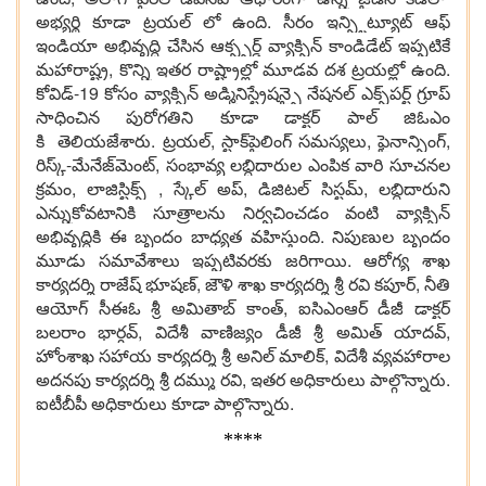
అభ్యర్థి కూడా ట్రయల్ లో ఉంది. సీరం ఇన్స్టిట్యూట్ ఆఫ్
ఇండియా అభివృద్ధి చేసిన ఆక్స్ఫర్డ్ వ్యాక్సిన్ కాండిడేట్ ఇప్పటికే
మహారాష్ట్ర, కొన్ని ఇతర రాష్ట్రాల్లో మూడవ దశ ట్రయల్లో ఉంది.
కోవిడ్-19 కోసం వ్యాక్సిన్ అడ్మినిస్ట్రేషన్పై నేషనల్ ఎక్స్‌పర్ట్ గ్రూప్
సాధించిన పురోగతిని కూడా డాక్టర్ పాల్ జిఓఎం
కి తెలియజేశారు. ట్రయల్, స్టాక్‌పైలింగ్ సమస్యలు, ఫైనాన్సింగ్,
రిస్క్-మేనేజ్‌మెంట్, సంభావ్య లబ్ధిదారుల ఎంపిక వారి సూచనల
క్రమం, లాజిస్టిక్స్ , స్కేల్ అప్, డిజిటల్ సిస్టమ్, లబ్ధిదారుని
ఎన్నుకోవటానికి సూత్రాలను నిర్వచించడం వంటి వ్యాక్సిన్
అభివృద్ధికి ఈ బృందం బాధ్యత వహిస్తుంది. నిపుణుల బృందం
మూడు సమావేశాలు ఇప్పటివరకు జరిగాయి. ఆరోగ్య శాఖ
కార్యదర్శి రాజేష్ భూషణ్, జౌళి శాఖ కార్యదర్శి శ్రీ రవి కపూర్, నీతి
ఆయోగ్ సీఈఓ శ్రీ అమితాబ్ కాంత్, ఐసిఎంఆర్ డీజీ డాక్టర్
బలరాం భార్గవ్, విదేశీ వాణిజ్యం డీజీ శ్రీ అమిత్ యాదవ్,
హోంశాఖ సహాయ కార్యదర్శి శ్రీ అనిల్ మాలిక్, విదేశీ వ్యవహారాల
అదనపు కార్యదర్శి శ్రీ దమ్ము రవి, ఇతర అధికారులు పాల్గొన్నారు.
ఐటీబీపీ అధికారులు కూడా పాల్గొన్నారు.
****