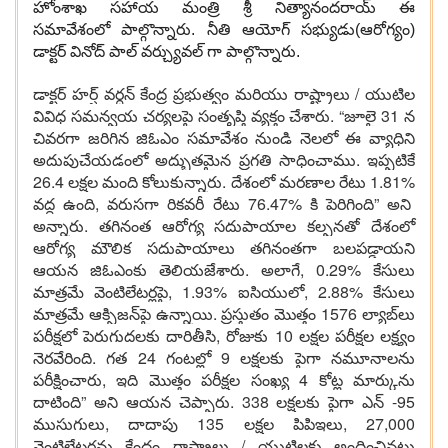
హోంశాఖ సహాయ మంత్రి శ్రీ నిత్యానందరాయ్ ఈ
సమావేశంలో పాల్గొన్నారు. నీతి ఆయోగ్ సభ్యుడు(ఆరోగ్యం)
డాక్టర్ వినోద్ పాల్ వర్చ్యువల్ గా పాల్గొన్నారు.
డాక్టర్ హర్ష్ వర్ధన్ కేంద్ర ప్రభుత్వం మరియు రాష్ట్రాలు / యుటిల
వివిధ సమన్వయ చర్యలపై సంతృప్తి వ్యక్తం చేశారు. “జూలై 31 న
చివరగా జరిగిన జిఓఎం సమావేశం నుండి నెలలో ఈ వ్యాధిని
అదుపుచేయడంలో అద్భుతమైన ప్రగతి సాధించాము. ఇప్పటికే
26.4 లక్షల మంది కోలుకున్నారు. దేశంలో మరణాల రేటు 1.81%
వద్ద ఉంది, వరుసగా రికవరీ రేటు 76.47% కి పెరిగింది” అని
అన్నారు. తగినంత ఆరోగ్య సదుపాయాల కల్పనతో దేశంలో
ఆరోగ్య మౌలిక సదుపాయాలు తగినంతగా బలపడ్డాయని
ఆయన జిఓఎంకు తెలియజేశారు. అలాగే, 0.29% కేసులు
మాత్రమే వెంటిలేటర్లపై, 1.93% ఐసియులో, 2.88% కేసులు
మాత్రమే ఆక్సిజన్‌పై ఉన్నాయి. ప్రస్తుతం మొత్తం 1576 ల్యాబ్‌లు
పరీక్షలో పెరుగుదలకు దారితీసి, రోజుకు 10 లక్షల పరీక్షల లక్ష్యం
నెరవేరింది. గత 24 గంటల్లో 9 లక్షలకు పైగా నమూనాలను
పరీక్షించారు, ఇది మొత్తం పరీక్షల సంఖ్య 4 కోట్ల మార్కును
దాటింది” అని ఆయన చెప్పారు. 338 లక్షలకు పైగా ఎన్ -95
ముసుగులు, దాదాపు 135 లక్షల పిపిఇలు, 27,000
వెంటిలేటర్లను కేంద్రం రాష్ట్రాలు / యుటిలకు అందించినట్లు