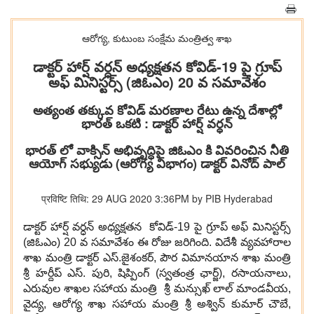
ఆరోగ్య, కుటుంబ సంక్షేమ‌ మంత్రిత్వ శాఖ
డాక్టర్ హార్ష్ వర్ధన్ అధ్యక్షతన కోవిడ్-19 పై గ్రూప్
అఫ్ మినిస్టర్స్ (జిఓఎం) 20 వ సమావేశం
అత్యంత తక్కువ కోవిడ్ మరణాల రేటు ఉన్న దేశాల్లో
భారత్ ఒకటి : డాక్టర్ హార్ష్ వర్ధన్
భారత్ లో వాక్సిన్ అభివృద్ధిపై జిఓఎం కి వివరించిన నీతి
ఆయోగ్ సభ్యుడు (ఆరోగ్య విభాగం) డాక్టర్ వినోద్ పాల్
प्रविष्टि तिथि: 29 AUG 2020 3:36PM by PIB Hyderabad
డాక్టర్ హార్ష్ వర్ధన్ అధ్యక్షతన కోవిడ్-19 పై గ్రూప్ అఫ్ మినిస్టర్స్
(జిఓఎం) 20 వ సమావేశం ఈ రోజు జరిగింది. విదేశీ వ్యవహారాల
శాఖ మంత్రి డాక్టర్ ఎస్.జైశంకర్, పౌర విమానయాన శాఖ మంత్రి
శ్రీ హర్దీప్ ఎస్. పురి, షిప్పింగ్ (స్వతంత్ర ఛార్జ్), రసాయనాలు,
ఎరువుల శాఖల సహాయ మంత్రి శ్రీ మన్సుఖ్ లాల్ మాండవీయ,
వైద్య, ఆరోగ్య శాఖ సహాయ మంత్రి శ్రీ అశ్విన్ కుమార్ చౌబే,