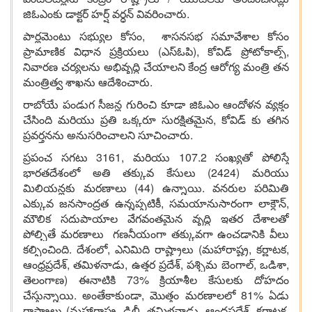
జిఓఎంకు డాక్టర్ హర్ష్ వర్ధన్ వివరించారు.
పార్లమెంటు సభ్యుల కోసం, శాసనసభ సమావేశాల కోసం
ప్రామాణిక విధాన ప్రక్రియలు (ఎస్ఓపి), కోవిడ్ ప్రోటోకాల్స్,
నివారణ చర్యలను అభివృద్ధి చేయాలని కేంద్ర ఆరోగ్య మంత్రి తన
మంత్రిత్వ శాఖను ఆదేశించారు.
రాబోయే పండుగ సీజన్ల గురించి కూడా జిఓఎం ఆందోళన వ్యక్తం
చేసింది మరియు ప్రతి ఒక్కరూ సురక్షితమైన, కోవిడ్ కు తగిన
ప్రవర్తనను అనుసరించాలని సూచించారు.
ప్రపంచ సగటు 3161, మరియు 107.2 సంఖ్యతో పోలిస్తే
భారతదేశంలో అతి తక్కువ కేసులు (2424) మరియు
మిలియన్లకు మరణాలు (44) ఉన్నాయి. వనరుల పరిమితి
ఎక్కువ జనసాంద్రత ఉన్నప్పటికీ, సమయానుసారంగా లాక్డౌన్,
మౌలిక సదుపాయాల వేగవంతమైన వృద్ధి ఇతర దేశాలతో
పోల్చితే మరణాలు గణనీయంగా తక్కువగా ఉంచడానికి వీలు
కల్పించింది. దేశంలో, ఎనిమిది రాష్ట్రాలు (మహారాష్ట్ర, కర్ణాటక,
ఆంధ్రప్రదేశ్, తమిళనాడు, ఉత్తర ప్రదేశ్, పశ్చిమ బెంగాల్, ఒడిశా,
తెలంగాణ) ఈనాటికి 73% క్రియాశీల కేసులకు దోహదం
చేస్తున్నాయి. అంతేకాకుండా, మొత్తం మరణాలలో 81% ఏడు
రాష్ట్రాలు (మహారాష్ట్ర, ఢిల్లీ, తమిళనాడు, ఆంధ్రప్రదేశ్, కర్ణాటక,