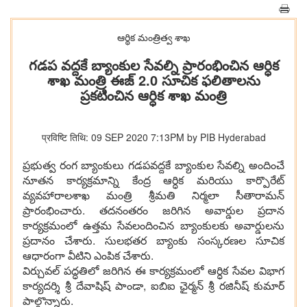
ఆర్థిక మంత్రిత్వ శాఖ
గ‌డ‌ప వ‌ద్ద‌కే బ్యాంకుల సేవ‌ల్ని ప్రారంభించిన ఆర్ధిక
శాఖ మంత్రి ఈజ్ 2.0 సూచిక ఫ‌లితాల‌ను
ప్ర‌క‌టించిన ఆర్ధిక శాఖ మంత్రి
प्रविष्टि तिथि: 09 SEP 2020 7:13PM by PIB Hyderabad
ప్ర‌భుత్వ రంగ బ్యాంకులు గ‌డ‌ప‌వ‌ద్ద‌కే బ్యాంకుల సేవ‌ల్ని అందించే
నూత‌న కార్య‌క్ర‌మాన్ని కేంద్ర ఆర్ధిక మ‌రియు కార్పొరేట్
వ్య‌వ‌హారాల‌శాఖ మంత్రి శ్రీమ‌తి నిర్మలా సీతారామ‌న్
ప్రారంభించారు. త‌ద‌నంత‌రం జ‌రిగిన అవార్డుల ప్ర‌దాన
కార్య‌క్ర‌మంలో ఉత్త‌మ సేవ‌లందించిన బ్యాంకులకు అవార్డుల‌ను
ప్ర‌దానం చేశారు. సుల‌భ‌త‌ర బ్యాంకు సంస్క‌ర‌ణ‌ల సూచిక
ఆధారంగా వీటిని ఎంపిక చేశారు.
విర్చువ‌ల్ ప‌ద్ధతిలో జ‌రిగిన ఈ కార్య‌క్ర‌మంలో ఆర్ధిక సేవ‌ల విభాగ
కార్య‌ద‌ర్శి శ్రీ దేవాషిష్ పాండా, ఐబిఐ ఛైర్మ‌న్ శ్రీ ర‌జినీష్ కుమార్
పాల్గొన్నారు.