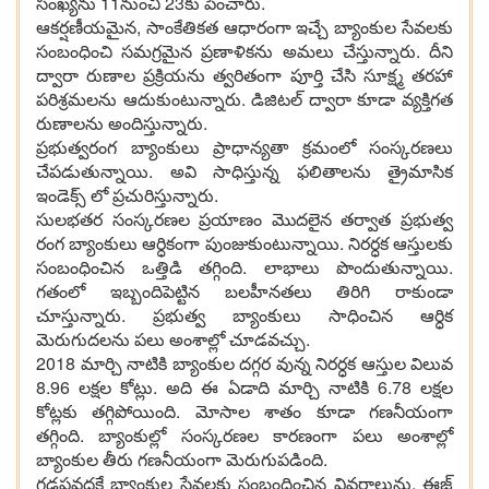
సంఖ్య‌ను 11నుంచి 23కు పెంచారు.
ఆక‌ర్ష‌ణీయ‌మైన‌, సాంకేతిక‌త ఆధారంగా ఇచ్చే బ్యాంకుల సేవ‌లకు
సంబంధించి స‌మ‌గ్ర‌మైన ప్ర‌ణాళికను అమ‌లు చేస్తున్నారు. దీని
ద్వారా రుణాల ప్ర‌క్రియ‌ను త్వ‌రితంగా పూర్తి చేసి సూక్ష్మ త‌ర‌హా
ప‌రిశ్ర‌మ‌ల‌ను ఆదుకుంటున్నారు. డిజిట‌ల్ ద్వారా కూడా వ్య‌క్తిగ‌త
రుణాల‌ను అందిస్తున్నారు.
ప్ర‌భుత్వ‌రంగ బ్యాంకులు ప్రాధాన్య‌తా క్ర‌మంలో సంస్క‌ర‌ణ‌లు
చేప‌డుతున్నాయి. అవి సాధిస్తున్న ఫ‌లితాల‌ను త్రైమాసిక
ఇండెక్స్ లో ప్ర‌చురిస్తున్నారు.
సుల‌భ‌త‌ర సంస్క‌ర‌ణ‌ల ప్ర‌యాణం మొద‌లైన త‌ర్వాత ప్ర‌భుత్వ
రంగ బ్యాంకులు ఆర్ధికంగా పుంజుకుంటున్నాయి. నిర‌ర్ధ‌క ఆస్తుల‌కు
సంబంధించిన ఒత్తిడి త‌గ్గింది. లాభాలు పొందుతున్నాయి.
గ‌తంలో ఇబ్బందిపెట్టిన బ‌ల‌హీన‌తలు తిరిగి రాకుండా
చూస్తున్నారు. ప్ర‌భుత్వ బ్యాంకులు సాధించిన ఆర్ధిక
మెరుగుద‌లను ప‌లు అంశాల్లో చూడ‌వ‌చ్చు.
2018 మార్చి నాటికి బ్యాంకుల ద‌గ్గ‌ర వున్న నిర‌ర్ధ‌క ఆస్తుల విలువ
8.96 ల‌క్ష‌ల కోట్లు. అది ఈ ఏడాది మార్చి నాటికి 6.78 ల‌క్ష‌ల
కోట్ల‌కు త‌గ్గిపోయింది. మోసాల శాతం కూడా గ‌ణ‌నీయంగా
త‌గ్గింది. బ్యాంకుల్లో సంస్క‌ర‌ణ‌ల కార‌ణంగా ప‌లు అంశాల్లో
బ్యాంకుల తీరు గ‌ణ‌నీయంగా మెరుగుప‌డింది.
గ‌డ‌ప‌వ‌ద్ద‌కే బ్యాంకుల సేవ‌ల‌కు సంబంధించిన వివ‌రాలును‌, ఈజ్