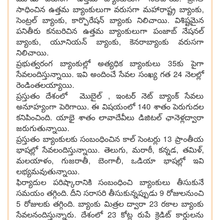
సాధించిన ఉత్త‌మ బ్యాంకులుగా వ‌రుస‌గా మ‌హారాష్ట్ర బ్యాంకు,
సెంట్ర‌ల్ బ్యాంకు, కార్పొరేష‌న్ బ్యాంకు నిలిచాయి. విశిష్ట‌మైన
ప‌నితీరు క‌న‌బరిచిన‌ ఉత్త‌మ బ్యాంకులుగా పంజాబ్ నేష‌న‌ల్
బ్యాంకు, యూనియ‌న్ బ్యాంకు, కెన‌రాబ్యాంకు వ‌రుస‌గా
నిలిచాయి.
ప్ర‌భుత్వ‌రంగ బ్యాంకుల్లో అత్య‌ధిక బ్యాంకులు 35కు పైగా
సేవ‌లందిస్తున్నాయి. ఇవి అందించే సేవ‌ల సంఖ్య గ‌త 24 నెల‌ల్లో
రెండింత‌ల‌య్యాయి.
ప్ర‌స్తుతం దేశంలో మొబైల్ , ఇంట‌ర్ నెట్ బ్యాంక్ సేవ‌లు
అనూహ్యంగా పెరిగాయి. ఈ విష‌యంలో 140 శాతం పెరుగుద‌ల
క‌నిపించింది. యాభై శాతం లావాదేవీలు డిజిట‌ల్ ఛానెళ్ల‌ద్వారా
జరుగుతున్నాయి.
ప్ర‌స్తుతం బ్యాంకుల‌కు సంబంధించిన కాల్ సెంట‌ర్లు 13 ప్రాంతీయ
భాష‌ల్లో సేవ‌లందిస్తున్నాయి. తెలుగు, మ‌రాఠీ, క‌న్న‌డ‌, త‌మిళ్‌,
మ‌ల‌యాళం, గుజ‌రాతీ, బెంగాలీ, ఒడియా భాష‌ల్లో ఇవి
ల‌భ్య‌మ‌వుతున్నాయి.
ఫిర్యాదుల ప‌రిష్కారానికి సంబంధించి బ్యాంకులు తీసుకునే
స‌మ‌యం త‌గ్గింది. దీని స‌రాస‌రి తీసుకున్న‌ప్పుడు 9 రోజుల‌నుంచి
5 రోజుల‌కు త‌గ్గింది. బ్యాంకు మిత్ర‌ల ద్వారా 23 ర‌కాల బ్యాంకు
సేవ‌ల‌నందిస్తున్నారు. దేశంలో 23 కోట్ల రుపే క్రెడిట్ కార్డుల‌ను