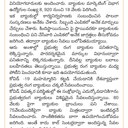
వినియోగ‌దారుల‌కు అందించారు. బ్యాంకుల మార్కెటింగ్ విభాగ
ఉద్యోగుల సంఖ్య 8, 920 నుంచి 18 వేల‌కు పెరిగింది.
ఇక బ్యాంకుల్లో కార్య‌నిర్వ‌హ‌ణ‌కు సంబంధించిన పాల‌నా
సంస్క‌ర‌ణ‌లు అనేకం చేశారు. సిబ్బంది ఎంపిక‌లో అనేక మార్పులు
చేర్పులు చేశారు. కిందిస్థాయినుంచి పై స్థాయివ‌ర‌కూ బ్యాంకుల‌కు
సంబంధించి ప‌ని చేసేవారి ఎంపిక‌లో అనేక జాగ్ర‌త్త‌లు తీసుకోవ‌డం
జ‌రిగింది. త‌ద్వారా బ్యాంకుల సేవ‌లు బ‌లోపేత‌మయ్యాయి.
ఆరు అంశాల్లో ప్ర‌భుత్వ రంగ బ్యాంకుల ప‌నిత‌నాన్ని
లెక్కిస్తున్నారు. పార‌ద‌ర్శ‌క‌మైన మార్కుల విధానంద్వారా
ప‌నిత‌నాన్ని లెక్క‌గ‌డుతున్నారు. దీనివ‌ల్ల బ్యాంకుల బ‌లాలు
బ‌ల‌హీన‌త‌లు తెలుస్తున్నాయి. ప్ర‌భుత్వ రంగ బ్యాంకుల మ‌ధ్య
పోటీని పెంచ‌డానికి కూడా ఇది ఉప‌యోగ‌ప‌డుతుంది.
కోవిడ్ -19 మ‌హ‌మ్మారిని క‌ట్ట‌డి చేయ‌డానికి దేశ‌వ్యాప్తంగా
ప్ర‌భుత్వ రంగ బ్యాంకులు చ‌క్క‌టి సేవ‌లందించాయి.
కోవిడ్ విప‌త్క‌ర ప‌రిస్థితుల్లో ఈ సంక్షోభాన్ని ఎదుర్కోవ‌డానికిగాను
ప్ర‌భుత్వ‌రంగ బ్యాంకులు విశిష్ట‌మైన సేవ‌లందిస్తున్నాయి. 80
వేల‌కు పైగా బ్యాంకుల బ్రాంచులు ప‌ని చేశాయి.
75వేల‌మందికిపైగా బ్యాంకు మిత్ర‌ల‌ద్వారా ఇంటివ‌ద్ద‌నే
సేవ‌లందించారు. సాంకేతిక‌త‌ను బాగా ఉప‌యోగించుకోవ‌డం
జ‌రిగింది. అంతే కాదు కాల్ సెంట‌ర్ల‌ద్వారా అందిస్తున్న సేవ‌ల