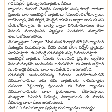
గ‌డ‌ప‌వ‌ద్ద‌నే ప్ర‌భుత్వ రంగ‌బ్యాంకుల సేవ‌లు
బ్యాంకుల రంగంలో చేప‌ట్టిన సుల‌భ‌త‌ర సంస్క‌ర‌ణ‌ల్లో భాగంగా
ప్ర‌జ‌ల‌కు వారి ఇంటివద్ద‌నే బ్యాంకులు సేవ‌లందించ‌బోతున్నాయి.
కాల్‌సెంట‌ర్లు, వెబ్ పోర్ట‌ల్‌, మొబైల్ యాప్ ల ద్వారా వారు ఈ ప‌ని
చేయ‌బోతున్నారు. ఈ ఛానెళ్ల ద్వారా వినియోగ‌దారులు త‌మ
సేవ‌ల‌కు సంబంధించిన విజ్ఞ‌ప్తులు ఎంత‌వ‌ర‌కు వ‌చ్చాయో
తెలుసుకోగ‌లుగుతారు.
దేశ వ్యాప్తంగా ఏర్పాటు చేసిన వంద కేంద్రాల్లో డోర్ స్టెప్ బ్యాంకింగ్
ఏజెంట్లను నియ‌మిస్తారు. వీరిని ఎంపిక చేసిన స‌ర్వీస్ ప్రొవైడ‌ర్లు
నియ‌మిస్తారు. ఈ ఏజెంట్లే గ‌డ‌ప‌వద్ద‌కు వ‌చ్చి సేవ‌లనందిస్తారు.
ఇంటివ‌ద్ద‌కే బ్యాంకుల సేవ‌ల‌కు సంబంధించి ప్ర‌స్తుతం ఆర్ధికేతర‌
సేవ‌ల‌నుమాత్ర‌మే అందించ‌డం జ‌రుగుతోంది. ఈ ఏడాది అక్టోబ‌ర్
నుంచి ఆర్ధిక సేవ‌ల‌ను కూడా అంద‌జేయ‌డం జ‌రుగుతోంది.
గ‌డ‌ప‌వ‌ద్దకే అందించ‌బోతున్న సేవ‌ల‌ను ఉప‌యోగించుకునే
వినియోగ‌దారులు త‌మ త‌మ బ్యాంకులకు నామ‌మాత్ర‌పు
రుసుంలు చెల్లించాల్సి వుంటుంది. ఈ సేవ‌లు బ్యాంకుల
వినియోగ‌దారుల‌కు చాలా ప్ర‌యోజ‌నాలు చేకూరుస్తాయి.
ముఖ్యంగా సీనియ‌ర్ సిటిజ‌న్లు, దివ్యాంగుల‌కు ఈ నూత‌న
సేవ‌ల‌వ‌ల్ల చాలా మేలు జ‌రుగుతుంది.
ఈజ్ 2.0 సూచిక ద్వారా ప్ర‌భుత్వ రంగ బ్యాంకుల సామ‌ర్థ్యం