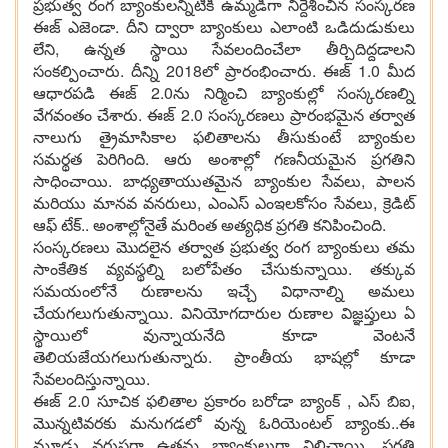
ప్ర‌భుత్వ రంగ బ్యాంకుల‌న్నిటికీ ఉమ్మ‌డిగా నిర్దేశించిన సంస్క‌ర‌ణ
ఈజ్ ఎజెండా. దీని ద్వారా బ్యాంకులు ఎలాంటి ఒడిదుడుకులు
లేని, ఉన్న‌త స్థాయి సేవ‌లందించేలా తీర్చిదిద్ద‌డాల‌ని
సంక‌ల్పించారు. దీన్ని 2018లో ప్రారంభించారు. ఈజ్ 1.0 మీద
ఆధార‌ప‌డి ఈజ్ 2.0ను నిర్మించి బ్యాంకుల్లో సంస్క‌ర‌ణ‌ల్ని
వేగ‌వంతం చేశారు. ఈజ్ 2.0 సంస్క‌ర‌ణ‌లు ప్రారంభ‌మైన త‌ర్వాత
నాలుగు త్రైమాసికాల ఫ‌లితాల‌ను తీసుకుంటే బ్యాంకుల
స‌మ‌ర్థ‌త పెరిగింది. ఆరు అంశాల్లో గ‌ణ‌నీయ‌మైన ప్ర‌గ‌తిని
సాధించాయి. బాధ్య‌తాయుత‌మైన బ్యాంకుల సేవ‌లు, పాల‌న
మ‌రియు మాన‌వ వ‌న‌రులు, ఎంఎస్ ఎంఇల‌కోసం సేవ‌లు, క్రెడిట్
ఆఫ్ టేక్.. అంశాల్లోనైతే మ‌రింత అత్య‌ధిక ప్ర‌గ‌తి క‌నిపించింది.
సంస్క‌ర‌ణ‌లు మొద‌లైన త‌ర్వాత ప్ర‌భుత్వ రంగ బ్యాంకులు త‌మ
సాంకేతిక వ్య‌వ‌స్థ‌ల్ని బ‌లోపేతం చేసుకున్నాయి. త‌క్కువ
స‌మ‌యంలోనే రుణాల‌ను ఇచ్చే విధానాల్ని అమ‌లు
చేయ‌గలుగుతున్నాయి. వినియోగ‌దారుల రుణాల విజ్ఞ‌ప్తులు ఏ
స్థాయిలో వున్నాయ‌నేది కూడా వెంట‌నే
తెలియ‌జేయ‌గ‌లుగుతున్నారు. ప్రాంతీయ భాష‌ల్లో కూడా
సేవ‌లందిస్తున్నాయి.
ఈజ్ 2.0 సూచిక ఫ‌లితాల ప్ర‌కారం బ‌రోడా బ్యాంక్ , ఎస్ బిఐ,
మొన్న‌టివ‌ర‌కు మ‌నుగ‌డ‌లో వున్న ఓరియెంటల్ బ్యాంకు..ఈ
మూడు వ‌రుస‌గా ఉత్త‌మ బ్యాంకులుగా నిలిచాయి. ప్ర‌గ‌తి