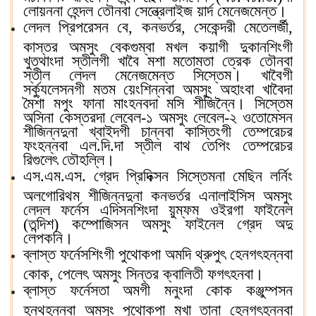
লোয়ননা হেন্দল তৌনবা সেন্ত্রেলাইজ য়ার্দ মেনেজমেন্ত।
লেদল প্রিপরেসন বে, কনভর্তর, সেকেন্দরী মেতেলর্জী,
কাস্তর অমসুং বেকগুম্বা মখল কয়াগী দুকানশিংগী
খুত্থাংদা স্তীলগী খাবৈ মশা মতোমতা ত্রেক তৌনবা
স্তীল লেদল মেনেজমেন্ত সিস্তেম। খাবৈগী
সর্ক্যুলেসনগী মতম য়েংশিন্নবা অমসুং অহাংবা খাবৈদা
মৈশা মপুং ফানা মাংহনবদা মসি শীজিন্নৈ। সিস্তেম
অসিনা কেস্তরদা লেবেল-১ অমসুং লেবেল-২ ওতোমেসন
শীজিন্নদুনা খ্বাইদগী চান্নবা কাস্তিংগী তেম্পরেচর
ফংহন্নবা এল.দি.দা স্তীল বাথ তেপিং তেম্পরেচর
রিগুলেৎ তৌহল্লি।
এস.এম.এস. গ্রেদ প্রিদিক্সন সিস্তেমনা মেছিন লর্নিং
অলগোরিথম শীজিন্নদুনা কনভর্তর এনালাইসিস অমসুং
লেদল ফর্নেস এদিসনশিংদা য়ুম্ফম ওইরগা ফাইনেল
(তন্দিশ) কম্পোজিসন অমসুং ফাইনেল গ্রেদ অদু
লেপকনি।
ব্লাস্ত ফর্নেসশিংগী পুথোকপা অমদি থ্রুপুৎ হেনগৎহন্নবা
কোক, পেলেৎ অমসুং সিন্তর ক্বালিতী ফগৎহনবা।
ব্লাস্ত ফর্নেসতা অমগী মনুংদা কোক কঞ্জুম্পসন
হন্থহন্নবা অমসুং পুথোকপা মখা তানা হেনগৎহন্নবা