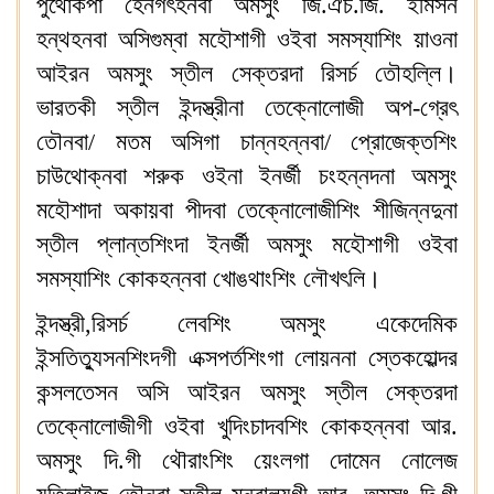
পুথোকপা হেনগৎহনবা অমসুং জি.ঐচ.জি. ইমিসন
হন্থহনবা অসিগুম্বা মহৌশাগী ওইবা সমস্যাশিং য়াওনা
আইরন অমসুং স্তীল সেক্তরদা রিসর্চ তৌহল্লি।
ভারতকী স্তীল ইন্দস্ত্রীনা তেক্নোলোজী অপ-গ্রেৎ
তৌনবা/ মতম অসিগা চান্নহন্নবা/ প্রোজেক্তশিং
চাউথোক্নবা শরুক ওইনা ইনর্জী চংহন্নদনা অমসুং
মহৌশাদা অকায়বা পীদবা তেক্নোলোজীশিং শীজিন্নদুনা
স্তীল প্লান্তশিংদা ইনর্জী অমসুং মহৌশাগী ওইবা
সমস্যাশিং কোকহন্নবা খোঙথাংশিং লৌখৎলি।
ইন্দস্ত্রী,রিসর্চ লেবশিং অমসুং একেদেমিক
ইন্সতিত্যুসনশিংদগী এক্সপর্তশিংগা লোয়ননা স্তেকহোল্দর
কন্সলতেসন অসি আইরন অমসুং স্তীল সেক্তরদা
তেক্নোলোজীগী ওইবা খুদিংচাদবশিং কোকহন্নবা আর.
অমসুং দি.গী থৌরাংশিং য়েংলগা দোমেন নোলেজ