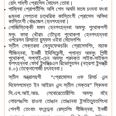
য়োৎ শাবগী প্রোসেস মোদেল তোবা।
পাম্লিবা প্রোপর্তীশিং অসি শেল অমদি মতম চংদনা ফংবা
ঙম্নবা লেপ্তনা চত্থরিবা কাস্তিংগী প্রোসেস অসিদা
কাস্তিংগী খোঙজেল হেনগৎহনবা।
লোজিস্তিক্কী মমল হেনগৎহন্নবা অমসুং পুথোকপগী
মপুং ফাবা থৌরাং তৌদুনা পুথোকপা হেনগৎহন্নবা
ওপরেসন রিসর্চতা য়ুম্ফম ওইবা মোদেলশিং
স্তীল সেক্তরদা মেন্যুফেকচরিং প্রোসেসশিং, মচাক
শীজিন্নবা, ইনর্জী ইদিসিয়েন্সী, প্লান্ত অমসুং শিন্মী
পুথোকপা, সপ্লাই-চেন অমসুং প্রদক্ত লাইফ-সাইকল
ফগৎহন্নবা ফোর্থ ইন্দস্ত্রিএল রিভোল্যুসন (নত্রগা ইন্দস্ত্রী
৪.০) তেক্নোলোজী চৎনহনবা।
স্তীল মন্ত্রালয়গী “প্রোমোসন ওফ রিসর্চ এন্দ
দিবেলপমেন্ত ইন আইরন এন্দ স্তীল সেক্তর” স্কিমনা
সি.এস.আই.আর. লেবোরেতোরীশিং অমসুং মহৈ
লোয়শঙশিং য়াওনা তোঙান তোঙানবা ইন্সতিত্যুতশিংদা
শেলগী তেংবাং ফংহন্দুনা ৱেস্তশিং শীজিন্নবা, ইনর্জী