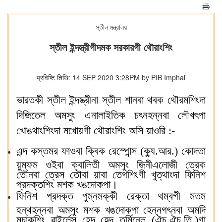
স্তীল মন্ত্রালয়
স্তীল ইন্দস্ত্রীগীদমক সরকারগী থৌরাংশিং
प्रविष्टि तिथि: 14 SEP 2020 3:28PM by PIB Imphal
ভারতকী স্তীল ইন্দস্ত্রীনা স্তীল শানবা থবক থৌরমশিংদা
দিজিতেল অমসুং এনালাইতিক চৎনহন্নবা লৌখৎপা
খোঙথাংশিংদা মখোয়গী থৌরাংশিং অসি য়াওরি :-
এন্দ কস্তমর ফাওবা ক্বিক রেস্পোন্স (ক্যু.আর.) কোদতা
য়ুম্ফম ওইবা ক্বালিতী অমসুং জিনীএলোজী ত্রেক
তৌনবা ত্রেস তৌবা য়াবা তেগশিংগী খুত্থাংদা ফিনিশ
প্রদক্তশিং মশক খঙদোকপা।
ফিনিশ প্রদক্ত পুম্নমক্কী রেক্তা থম্বগী মতম
হন্থহন্নবা অমসুং মশক খঙদোকপা হেন্নগৎনবা অমদি
মচাকশিং ৱাইর্লেস হেন্দ হেল্দ তর্মিনেল (ঐচ.ঐচ.তি.)গা