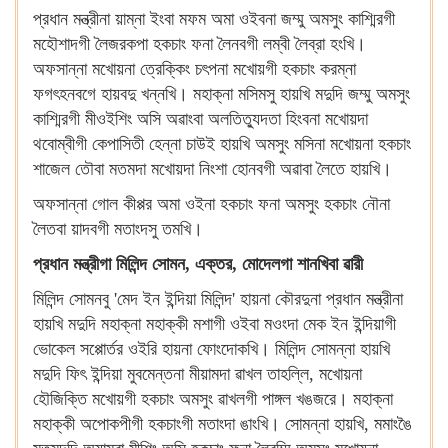
প্রধান মন্ত্রীনা য়াম্না ইংবা মফম অমা ওইবনা জম্মু অমসুং কাশ্মিরগী
মহৌশাদগী লৈজরকপা হকচাং ফনা লৈনবগী লম্বী লৈব্রা হংখি।
অফসান্না মখোয়না ত্রেক্কিং চৎপনা মখোয়গী হকচাং করম্না
ফগৎহনবগে হায়বদু খন্নখি। মহাক্না মসিমসু হায়খি মদুদি জম্মু অমসুং
কাশ্মিরগী মীওইশিং অসি অৱাংবা অলতিত্যুদতা হিংবনা মখোয়দা
থবোম্বীগী কেপাসিতী হেন্না চাউই হায়খি অমসুং মসিনা মখোয়না হকচাং
শাজেল তৌবা মতমদা মখোয়দা নিংশা হোনবগী অৱাবা লৈতে হায়খি।
অফসান্না গোল কীপ্পর অমা ওইনা হকচাং ফনা অমসুং হকচাং নৌনা
লৈতবা য়াদবগী মতাংদসু তমখি।
প্রধান মন্ত্রীগা মিলিন্দ সোমন, এক্তর, মোদেলগা শানখিবা ৱারী
মিলিন্দ সোমনবু 'মেদ ইন ইন্দিয়া মিলিন্দ' হায়না কৌরদুনা প্রধান মন্ত্রীনা
হায়খি মদুদি মহাক্না মহাক্কী মশাগী ওইবা মওংদা মেক ইন ইন্দিয়াগী
ভোকেল সপ্পোর্তর ওইরি হায়না ফোংদোকখি। মিলিন্দ সোমন্না হায়খি
মদুদি ফিৎ ইন্দিয়া মুবমেন্তনা মীয়ামদা ৱাখল তাহল্লি, মখোয়না
হৌজিক্তি মখোয়গী হকচাং অমসুং ৱাখলগী পাঙ্গল খঙজরে। মহাক্না
মহাক্কী অপোকপীগী হকচাংগী মতাংদা ঙাংখি। সোমন্না হায়খি, মমাংঙৈ