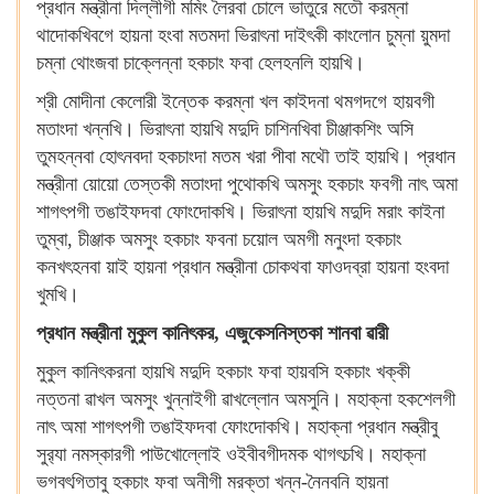
প্রধান মন্ত্রীনা দিল্লীগী মমিং লৈরবা চোলে ভাতুরে মতৌ করম্না
থাদোকখিবগে হায়না হংবা মতমদা ভিরাৎনা দাইৎকী কাংলোন চুম্না য়ুমদা
চম্না থোংজবা চাক্লেন্না হকচাং ফবা হেলহনলি হায়খি।
শ্রী মোদীনা কেলোরী ইন্তেক করম্না খল কাইদনা থমগদগে হায়বগী
মতাংদা খন্নখি। ভিরাৎনা হায়খি মদুদি চাশিনখিবা চীঞ্জাকশিং অসি
তুমহন্নবা হোৎনবদা হকচাংদা মতম খরা পীবা মথৌ তাই হায়খি। প্রধান
মন্ত্রীনা য়োয়ো তেস্তকী মতাংদা পুথোকখি অমসুং হকচাং ফবগী নাৎ অমা
শাগৎপগী তঙাইফদবা ফোংদোকখি। ভিরাৎনা হায়খি মদুদি মরাং কাইনা
তুম্বা, চীঞ্জাক অমসুং হকচাং ফবনা চয়োল অমগী মনুংদা হকচাং
কনখৎহনবা য়াই হায়না প্রধান মন্ত্রীনা চোকথবা ফাওদব্রা হায়না হংবদা
খুমখি।
প্রধান মন্ত্রীনা মুকুল কানিৎকর, এজুকেসনিস্তকা শানবা ৱারী
মুকুল কানিৎকরনা হায়খি মদুদি হকচাং ফবা হায়বসি হকচাং খক্কী
নত্তনা ৱাখল অমসুং খুন্নাইগী ৱাখল্লোন অমসুনি। মহাক্না হকশেলগী
নাৎ অমা শাগৎপগী তঙাইফদবা ফোংদোকখি। মহাক্না প্রধান মন্ত্রীবু
সুর‍্যা নমস্কারগী পাউখোল্লোই ওইবীবগীদমক থাগৎচখি। মহাক্না
ভগবৎগিতাবু হকচাং ফবা অনীগী মরক্তা খন্ন-নৈনবনি হায়না