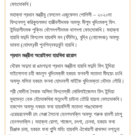
ফোংদোকখি।
মহাক্না প্রধান মন্ত্রীবু নেসনেল এজুকেসন পোলিসী – ২০২০দা
ফিৎনেসপু করিক্যুলমদা হাপ্পীবগীদমক অমসুং মীপুম খুদিংমকপু ফিৎ
ইন্দিয়াগীদমক পুক্নিং থৌগৎপগীদমক থাগৎপা ফোংদোকখি। মহাক্না
হায়খি মদুদি ফিৎনেস হায়বসি মন (ফীলিং), বুদ্ধি (নোলেদজ) অমসুং
ভাবনা (থোৎস)কী পুনশিন্নবদুবুনি হায়খি।
প্রধান মন্ত্রীনা অরোইবদা হায়খিবা ৱারোল
থৌরম অদুদা ৱা ঙাংলদুনা প্রধান মন্ত্রীনা হায়খি মদুদি ফিৎ ইন্দিয়া
দাইলোগনা চহী কাংলুপ খুদিংমক্কী হকচাং ফনবগী মতাংদা মীৎয়েং চংখি
অমসুং মসিনা হকচাং ফনবা হোৎনবগী মাইকৈ খুদিংমক্তা থৌদাং লৌরি।
শ্রী মোদীনা লৈবাক অসিদা ফিৎনেস্কী মোবিলাইজেসন ফিৎ ইন্দিয়া
মুবমেন্ত হেক হৌদোকখিবা মতুংদগী চাউনা তৌরি হায়না ফোংদোকখি।
হকশেল অমসুং দকচাং ফবা হায়বসিগী মতাংদা পাঙথোকপা
এৱেয়রনেসকী চাং লেপ্পা লৈতনা হেনগৎলক্লি অমসুং শরুক য়াবগী চাংসু
হেনগৎলক্লি। মহাক্না য়োগা, শাজেল, চৎপা, চেনবা, হকচাং ফবা
চীঞ্জাক চাবা, হকচাং ফবা পুন্সি মহিং হায়বসি ঐখোয়গী ৱাখলদা নপ্তুনা