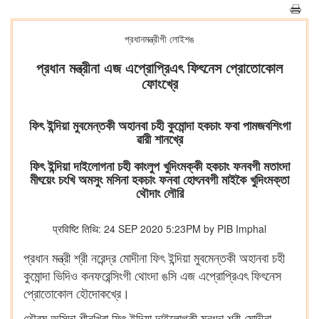
প্রধানমন্ত্রীগী লোইশঙ
প্রধান মন্ত্রীনা এজ এপ্রোপ্রিএৎ ফিৎনেস প্রোতোকোল
ফোংখ্রে
ফিৎ ইন্দিয়া মুবমেন্তকী অহানবা চহী কুমোন্দা হকচাং ফবা পামজবশিংগা
ৱারী শানখ্রে
ফিৎ ইন্দিয়া দাইলোগনা চহী কাংলুপ খুদিংমক্কী হকচাং ফনবগী মতাংদা
মীৎয়েং চংখি অমসুং মসিনা হকচাং ফনবা হোৎনবগী মাইকৈ খুদিংমক্তা
থৌদাং লৌরি
प्रविष्टि तिथि: 24 SEP 2020 5:23PM by PIB Imphal
প্রধান মন্ত্রী শ্রী নরেন্দ্র মোদীনা ফিৎ ইন্দিয়া মুবমেন্তকী অহানবা চহী
কুমোন্দা ভিদিও কনফরেন্সিংগী থোংদা ঙসি এজ এপ্রোপ্রিএৎ ফিৎনেস
প্রোতোকোল হৌদোকখ্রে।