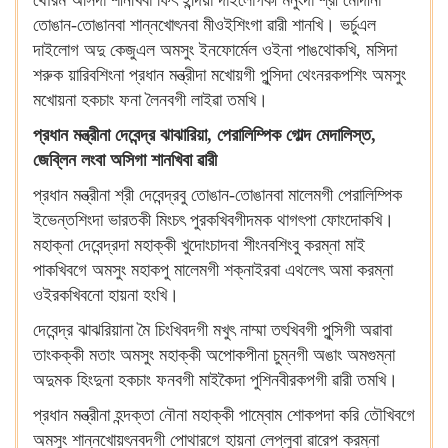
থৌরম অসিদা শীনখিবা ফিৎ ইন্দিয়া দাইলোগকী মনুংদা শ্রী মোদীনা
তোঙান-তোঙানবা শান্নখোৎনবা মীওইশিংগা ৱারী শানখি। ভর্চুএল
দাইলোগ অদু কেজুএল অমসুং ইনফোর্মেল ওইনা পাঙথোকখি, মসিদা
শরুক য়ারিবশিংনা প্রধান মন্ত্রীদা মখোয়গী পুন্সিদা থেংনরকপশিং অমসুং
মখোয়না হকচাং ফনা লৈনবগী লাইৱা তমখি।
প্রধান মন্ত্রীনা দেবেন্দ্র ঝাঝারিয়া, পেরালিম্পিক গোল্দ মেদালিস্ত,
জেব্লিন লংবা অসিগা শানখিবা ৱারী
প্রধান মন্ত্রীনা শ্রী দেবেন্দ্রবু তোঙান-তোঙানবা মালেমগী পেরালিম্পিক
ইভেন্তশিংদা ভারতকী মিংচৎ পুরকখিবগীদমক থাগৎপা ফোংদোকখি।
মহাক্না দেবেন্দ্রদা মহাক্কী খুদোংচাদবা শীংনবশিংবু করম্না মাই
পাকখিবগে অমসুং মহাকপু মালেমগী শক্নাইরবা এথলেৎ অমা করম্না
ওইরকখিবনো হায়না হংখি।
দেবেন্দ্র ঝাঝরিয়ানা মৈ চিংখিবদগী মখুৎ নাম্মা তৎখিবগী পুন্সিগী অৱাবা
তাংকক্কী মতাং অমসুং মহাক্কী অপোকপীনা চুম্নগী অঙাং অমগুম্না
অদুমক হিংদুনা হকচাং ফনবগী মাইকৈদা পুশিনবীরকপগী ৱারী তমখি।
প্রধান মন্ত্রীনা হন্দক্তা নৌনা মহাক্কী পাম্বোম শোকপদা করি তৌখিবগে
অমসুং শান্নখোয়ৎনবদগী পোথারগে হায়না লেপ্লুবা ৱারেপ করম্না