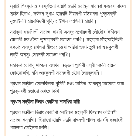
স্বামি শিবধ্যানম সরস্বতিনা হায়খি মদুদি ময়াম্না হায়নবা ফজরবা ৱাফম
সর্ব্জন হিতাএ, সর্বজন সুখাএ হায়বদি মীয়ামগী য়াইফবনা পুম্নমক্কী
নুংঙাইবনি হায়বসিদগী পুক্নিং ইথিল ফংখিবনি হায়রি।
মহাক্না গুরুশিংগী মতাংদা হায়খি অমসুং মখোয়দগী লৌহৌবা ইথিলনা
য়োগাগী মরুওইবা শন্দোক্নবগী মতাংদা পনখি। মহাক্না মহৈরোইশিংগী
হকচাং অমসুং ৱাখলদা মীৎয়েং চঙবা অরিবা ওজা-তুংইনবা গুরুকুলগী
লম্বী অমসুং মেথদকী মতাংদা পনখি।
মহাক্না য়োগাবু শাজেল অমখক নত্তনা পুন্সিগী লম্বী অমনি হায়না
ফোংদোকখি, মসি গুরুকুলগী মতমদগী হৌনা লৈরক্লবনি।
প্রধান মন্ত্রীনা হোংলক্লিবা পুন্সিগী মওং অসিদা য়োগাবুসু অহোংবা অমা
পুরক্নবগী মতাংদা ফোংদোকখি।
প্রধান মন্ত্রীনা ভিরাৎ কোলিগা শানখিবা ৱারী
প্রধান মন্ত্রীনা ভিরাৎ কোলিগা লোইননা মহাক্কী ফিৎনেস রুতিনগী
মতাংদা খন্নখি। ভিরাৎনা হায়খি মদুদি ৱাখলগী পাঙ্গল হায়বসি হকচাংগী
পাঙ্গলগা লোইননা চৎলি।