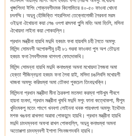
মতমদদি অয়াম্বা মীশিং অসি হকচাং ফনা লৈরম্মি অমসুং মখোয়না
খুঙ্গংশিংদা ঈশিং শোক্নবগীদমক কিলোমিতর ৪০-৫০ ফাওবা খোংনা
চৎলম্মি। অদুবু হৌজিক্তি শহরশিংদা তেক্নোলোজী লৈরবনা মরম
ওইদুনা ঐখোয়না কয়া লেঙ ওৎপা ৱাৎলবা পুন্সি মহিং অমা হিংলি, মসিনা
ঐখোয়দা লাইনা কয়া পোকহল্লি।
প্রধান মন্ত্রীনা হায়খি মদুদি হকচাং ফবা হায়বসি চহী লৈতে অমসুং
মিলিন্দ সোমনগী অপোকপীবু চহী ৮১ শুরবা ফাওবদা পুস অপ তৌদুনা
হকচাং ফনা লৈবগীদমক থাগৎপা ফোংদোকখি।
মিলিন্দ সোমন্না হায়খি মদুদি কনাগুম্বা অমনা মখোয়দা লৈজবা অমা
হেক্তা শীজিন্নদুনা হকচাং ফনা লৈবা য়াই, মসিদা চঙলিবসি মখোয়গী
থাজবা অমসুং করিগুম্বা অমা তৌবদা পুকচেল তিংবদুখক্নি।
মিলিন্দনা প্রধান মন্ত্রীদা মীনা চৈরকপা মতমদা করম্না পাউখুম পীবগে
হায়না হংবদা, প্রধান মন্ত্রীনা খুমখি মদুদি মপুং ফানা কত্থোকপা, মীপুম
খুদিংমকপু মতেং পাংগে খনবগা লোইননা থবক পায়খৎপা অমসুং ইথৌদাং
মশক খঙবনা ৱাখলদা অৱাবা পোকহন্দে হায়খি। প্রধান মন্ত্রীনা হায়খি
মদুদি চাংদম্নবনা অফবা ৱাখল পোকহল্লি, অদুবু কনাগুম্বা অমনা
অতোপ্পগা চাংদম্নবগী ইশাগা শিংনজগদবনি হায়খি।