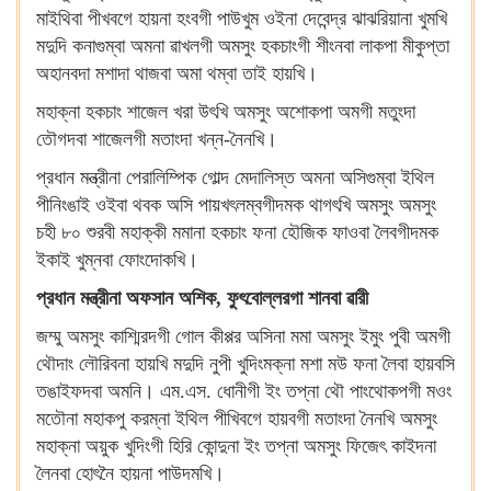
মাইথিবা পীখবগে হায়না হংবগী পাউখুম ওইনা দেবেন্দ্র ঝাঝরিয়ানা খুমখি
মদুদি কনাগুম্বা অমনা ৱাখলগী অমসুং হকচাংগী শীংনবা লাকপা মীকুপ্তা
অহানবদা মশাদা থাজবা অমা থম্বা তাই হায়খি।
মহাক্না হকচাং শাজেল খরা উৎখি অমসুং অশোকপা অমগী মতুংদা
তৌগদবা শাজেলগী মতাংদা খন্ন-নৈনখি।
প্রধান মন্ত্রীনা পেরালিম্পিক গোল্দ মেদালিস্ত অমনা অসিগুম্বা ইথিল
পীনিংঙাই ওইবা থবক অসি পায়খৎলম্বগীদমক থাগৎখি অমসুং অমসুং
চহী ৮০ শুরবী মহাক্কী মমানা হকচাং ফনা হৌজিক ফাওবা লৈবগীদমক
ইকাই খুম্নবা ফোংদোকখি।
প্রধান মন্ত্রীনা অফসান অশিক, ফুৎবোল্লরগা শানবা ৱারী
জম্মু অমসুং কাশ্মিরদগী গোল কীপ্পর অসিনা মমা অমসুং ইমুং পুবী অমগী
থৌদাং লৌরিবনা হায়খি মদুদি নুপী খুদিংমক্না মশা মউ ফনা লৈবা হায়বসি
তঙাইফদবা অমনি। এম.এস. ধোনীগী ইং তপ্না থৌ পাংথোকপগী মওং
মতৌনা মহাকপু করম্না ইথিল পীখিবগে হায়বগী মতাংদা নৈনখি অমসুং
মহাক্না অয়ুক খুদিংগী হিরি কোন্দুনা ইং তপ্না অমসুং ফিজেৎ কাইদনা
লৈনবা হোৎনৈ হায়না পাউদমখি।