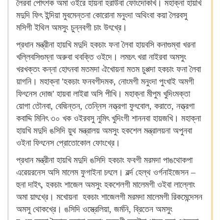
লৈরবা পোৎশক অমা ওইরে হায়না হরাউবা ফোংদোকখি। মহাক্না হায়খি
মদুদি ফিৎ ইন্দিয়া মুবমেন্তনা কোরোনা মনুংদা অথিংবা কয়া লৈরবসু
মসিগী ইথিল অমসুং চুন্নবগী চাং উৎখ্রে।
প্রধান মন্ত্রীনা হায়খি মদুদি হকচাং ফনা লৈবা হায়বসি কনাগুম্বা খরনা
খল্লিবসিগুম্না অরুবা থবক্তি ওইদে। লমচৎ খরা নাইরবা অমসুং
খরখক্তং কন্না হোৎনবা মতমদা ঐখোয়না মতম চুপ্পদা হকচাং ফনা লৈবা
য়াগনি। মহাক্না 'হকচাং ফনবগীদমক, নোংমগী মনুংদা পুংখাই অমগী
ফিৎনেস দোজ' হায়বা লাইৱা অসি পীখি। মহাক্না মীপুম খুদিংমক্তা
য়োগা তৌনবা, বেদ্মিন্তন, তেন্নিস নত্ত্রগা ফুৎবোল, করাতে, নত্ত্রগা
কবাদ্দি মিনিৎ ৩০ খক ওইরবসু নুমিৎ খুদিংগী শাননবা হায়জখি। মহাক্না
হায়খি মদুদি ঙসিদি য়ুথ মন্ত্রালয় অমসুং হকশেল মন্ত্রালয়না অপুনবা
ওইনা ফিৎনেস প্রোতোকোল ফোংখ্রে।
প্রধান মন্ত্রীনা হায়খি মদুদি ঙসিদি হকচাং ফবগী মরমদা পাঙথোকপা
এৱেয়রনেস অসি মালেম ফুগাইনা চৎলে। ৱর্ল্দ হেল্থ ওর্গনাইজেসন –
হুনা দাইৎ, হকচাং শাজেল অমসুং হকশেলগী মালেমগী ওইবা লাল্লোং
অমা য়াৎখ্রে। মখোয়না হকচাং শাজেলগী মরমদা মালেমগী রিকমেন্দেসন
অমসু থোকখ্রে। ঙসিদি ওস্ত্রেলিয়া, জর্মনি, ব্রিতেন অমসুং