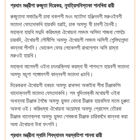
প্রধান মন্ত্রীগা রুজুতা দিৱেকর, ন্যুত্রিসনিস্তকা শানখিবা ৱারী
রুজুতানা মমাংঙৈগী চাবা থকপগী মওং মতৌদা হঞ্জিনবগী মরুওইবগী
মতাংদা ফোংদোকখি হায়বদি হৱাই, চাক অমসুং ঘী চাবগী হৈনবী।
মহাক্না হায়খি মদুদি করিগুম্বা ঐখোয়না লমদম অসিদা শাজবা পোৎচৈ
চারবদি, ঐখোয়গী লৌমীশিং অমসুং ঐখোয়গী লমদম অসিগী শেন্মিৎলোন্দা
কান্নবা পীগনি। ভোকেল ফোর লোকেলগী ৱাখল্লোন অসি য়াম্না
মরুওই হায়খি।
মহাক্না মালেমগী ওইনা চৎনরক্লিবা করম্না ঘী শাগদগে হায়বগী মতাংদা
অমসুং মচুগা শঙ্গোমগগী কান্নবগী মতাংদা ঙাংখি।
দিৱেকরনা ঐখোয়গী হকচাং অমসুং ৱাখলদা অকাইবা পীবা চীঞ্জাকশিং
থাদোক্নবগী মতাংদা ফোংদোকখি। লম খুদিংমক্কী মখোয়গী ওইবা
অখন্নবা চীঞ্জাক লৈজৈ অমসুং য়ুমদা থোংবা চীঞ্জাক হায়বসিনা মতম চুপ্পদা
অফবা ওই। করিগুম্বা ঐখোয়না অয়োম্বা অমসুং প্রোসেস তৌরবা
চীঞ্জাক থাদোক্লবা অমসুং য়ুমদা শেমজবা চীঞ্জাক চারিবমখৈ কান্নবা কয়া
অমা ঐখোয়না উবা ফংগনি।
প্রধান মন্ত্রীনা স্বামি শিবধ্যানম সরস্বতিগা শানবা ৱারী