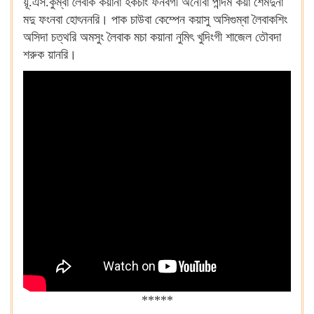
য়ূ.এস.কুম্বা লৈবাক কয়ানা হকচাং ফনবগী অনৌবা পান্দম কয়া শেমদুনা
মদু ফংনবা হোৎননরি। পাক চাউবা কেম্পেন কয়াসু অসিগুম্বা লৈবাকশিং
অসিদা চত্থরি অমসুং লৈবাক মচা কয়ানা নুমিৎ খুদিংগী শাজেল তৌবদা
শরুক য়ানরি।
*****