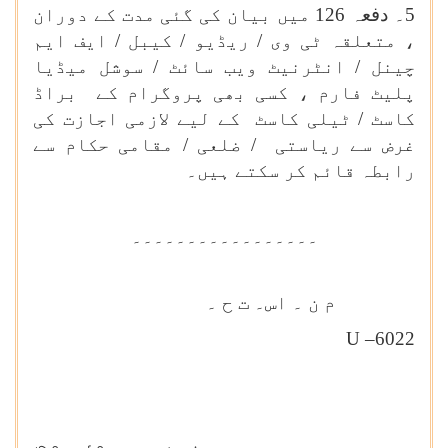
5۔ دفعہ 126 میں بیان کی گئی مدت کے دوران
، متعلقہ ٹی وی / ریڈیو / کیبل / ایف ایم
چینل / انٹرنیٹ ویب سائٹ / سوشل میڈیا
پلیٹ فارم ، کسی بھی پروگرام کے براڈ
کاسٹ / ٹیلی کاسٹ کے لیے لازمی اجازت کی
غرض سے ریاستی / ضلعی / مقامی حکام سے
رابطہ قائم کر سکتے ہیں۔
۔۔۔۔۔۔۔۔۔۔۔۔۔۔۔۔۔
م ن ۔ اس۔ ت ح ۔
U –
6022