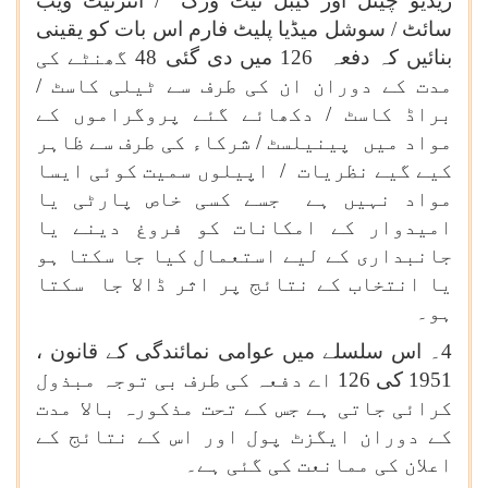
ریڈیو چینل اور کیبل نیٹ ورک / انٹرنیٹ ویب
سائٹ / سوشل میڈیا پلیٹ فارم اس بات کو یقینی
بنائیں کہ دفعہ 126 میں دی گئی 48 گھنٹے کی
مدت کے دوران ان کی طرف سے ٹیلی کاسٹ /
براڈ کاسٹ / دکھائے گئے پروگراموں کے
مواد میں پینیلسٹ / شرکاء کی طرف سے ظاہر
کیے گیے نظریات / اپیلوں سمیت کوئی ایسا
مواد نہیں ہے جسے کسی خاص پارٹی یا
امیدوار کے امکانات کو فروغ دینے یا
جانبداری کے لیے استعمال کیا جا سکتا ہو
یا انتخاب کے نتائج پر اثر ڈالا جا سکتا
ہو۔
4۔ اس سلسلے میں عوامی نمائندگی کے قانون ،
1951 کی 126 اے دفعہ کی طرف بی توجہ مبذول
کرائی جاتی ہے جس کے تحت مذکورہ بالا مدت
کے دوران ایگزٹ پول اور اس کے نتائج کے
اعلان کی ممانعت کی گئی ہے۔