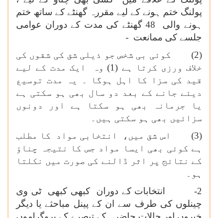
پولنگ ختم ہونے کے لیے مقررہ گھنٹے کے ساتھ ختم
ہونے والی 48 گھنٹے کی مدت کے دوران عوامی
جلسے کی ممانعت -
(2) کوئی بی شخص جو ذیلی شق کی شقوں کی
خلاف ورزی کرتا ہے (1) وہ ایک مدت کے لیے
قید کی سزا کا اہل ہوگا ۔ یہ مدت توسیع
دیئے جانے کے بعد دو سال بھی ہو سکتی ہے
یا جرمانہ بھی ہو سکتا ہے اور دونوں
سزائیں بھی ہو سکتی ہیں۔
(3) اس شق میں، انتخابی مواد کا مطلب
ہے کوئی بھی ایسا مواد جس کا نتیجہ چناؤ
کے نتائج پر اثر ڈالنے کی صورت میں نکلتا
ہو۔
2- انتخابات کے دوران کبھی کبھی ٹی وی
چینلوں کی طرف سے ان کے پینل مباحثے یا دیگر
خبروں اور حالات حاضرہ کے تبصرے کے پروگراموں