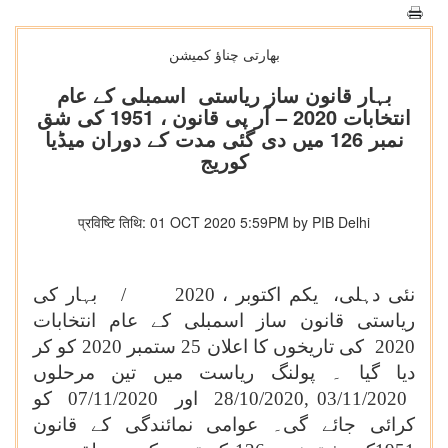
بھارتی چناؤ کمیشن
بہار قانون ساز ریاستی اسمبلی کے عام
انتخابات 2020 – آر پی قانون ، 1951 کی شق
نمبر 126 میں دی گئی مدت کے دوران میڈیا
کوریج
प्रविष्टि तिथि: 01 OCT 2020 5:59PM by PIB Delhi
نئی دہلی،
یکم اکتوبر ،
2020 / بہار کی
ریاستی قانون ساز اسمبلی کے عام انتخابات
2020 کی تاریخوں کا اعلان 25 ستمبر 2020 کو کر
دیا گیا ۔ پولنگ ریاست میں تین مرحلوں
28/10/2020, 03/11/2020
اور
07/11/2020
کو
کرائی جائے گی۔ عوامی نمائندگی کے قانون