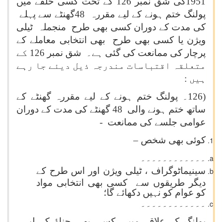
1951کی شق نمبر 126 کے تحت کسی حلقے میں
پولنگ ختم ہونے کے لیے مقررہ 48گھنٹے سے پہلے
کی مدت کے دوران کسی بھی طرح منجملہ ٹیلی
ویژن یا کسی بھی طرح بھی انتخابی معاملے کے
پرچار کی ممانعت کی گئی ہے۔ شق نمبر 126 کے
متعلقہ اقتباسات مندرجہ ذیل دیئے جا رہے
ہیں :
(126۔ پولنگ ختم ہونے کے لیے مقررہ گھنٹے کے
ساتھ ختم ہونے والی 48 گھنٹے کی مدت کے دوران
عوامی جلسے کی ممانعت -
کوئی بھی شخص –
۔۔۔۔۔۔۔۔۔۔۔۔
سینیماٹوگراف ، ٹیلی ویژن اور اس طرح کے
دیگر طریقوں سے کسی بھی انتخابی مواد
کو عوام کو نہیں دکھائے گا؛
۔۔۔۔۔۔۔۔۔۔۔۔
پولنگ کے علاقے میں کسی بھی چناؤ کے لیے ،