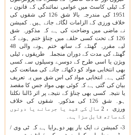
کے ٹیلی کاسٹ میں عوامی نمائندگی کے قانون ،
1951 کی مندرجہ بالا شق 126 کی شقوں کی
خلاف ورزی کے الزامات لگائے جاتے ہیں۔ کمیشن
نے ماضی میں وضاحت کی ہے کہ مذکورہ شق
126 کے تحت کسی حلقے میں چناؤ ختم ہونے کے
لیے مقررہ گھنٹے کے ساتھ ختم ہونے والی 48
گھنٹے کی مدت کے دوران منجملہ طریقوں ، ٹیلی
ویژن یا اسی طرح کے دوسرے وسیلوں سے کسی
بھی انتخابی مواد کو دکھائے جانے کی ممانعت کی
گئی ہے۔ انتخابی مواد کی اس شق میں یہ تعریف
بیان کی گئی ہے کہ کوئی بھی مواد جس کا مقصد
یا نتیجہ کسی بھی چناؤ کے نتیجے پر اثر ڈالنا نکلتا
ہو۔ شق 126 کی مذکورہ شقوں کی خلاف
ورزی ، 2 سال کی قید یا جرمانے یا دونوں
کے ساتھ قابل سزا ہے۔
3- کمیشن نے ایک بار پھر دوہرایا ہے کہ ٹی وی /