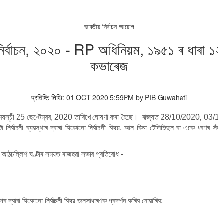
ভাৰতীয় নিৰ্বাচন আয়োগ
 নিৰ্বাচন, ২০২০ - RP অধিনিয়ম, ১৯৫১ ৰ ধাৰা ১
কভাৰেজ
प्रविष्टि तिथि: 01 OCT 2020 5:59PM by PIB Guwahati
ৰাৰ সময়সূচী 25 ছেপ্টেম্বৰ, 2020 তাৰিখে ঘোষণা কৰা হৈছে। ৰাজ্যত 28/10/2020, 03/
্বাচনী ব্যৱস্থাৰ দ্বাৰা যিকোনো নিৰ্বাচনী বিষয়, আন কিবা টেলিভিছন বা একে ধৰণৰ সঁ
 আঠচল্লিশ ঘণ্টাৰ সময়ত ৰাজহুৱা সভাৰ প্ৰতিৰোধ -
 দ্বাৰা যিকোনো নিৰ্বাচনী বিষয় জনসাধাৰণক প্ৰদৰ্শন কৰিব নোৱাৰিব;