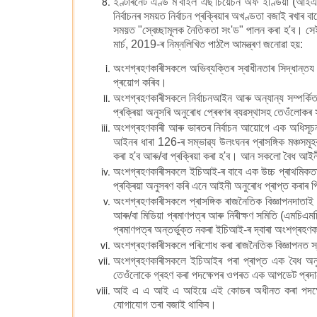
ইণ্টাৰনেট এণ্ড ম'বাইল এছ'চিয়েচন অফ ইণ্ডিয়া (আই
নিৰ্বাচনৰ সময়ত নিৰ্বাচন প্ৰক্ৰিয়াৰ অখণ্ডতা বজাই ৰখাৰ
সময়ত "স্বেচ্ছামূলক নৈতিকতা সং'ড" পালন কৰা হ'ব। সেই
মাৰ্চ, 2019-ৰ নিম্নলিখিত পাঠলৈ আমন্ত্ৰণ জনোৱা হয়:
অংশগ্ৰহণকাৰীসকলে অভিব্যক্তিৰ স্বাধীনতাৰ সিদ্ধান্তয 
প্ৰয়োগ কৰিব।
অংশগ্ৰহণকাৰীসকলে নিৰ্বাচনআইন আৰু অন্যান্য সম্পৰ্কিত
প্ৰক্ৰিয়া অনুসৰি অনুৰোধ প্ৰেৰণৰ ব্যৱস্থাসহ তেওঁলোকৰ 
অংশগ্ৰহণকাৰী আৰু ভাৰতৰ নিৰ্বাচন আয়োগে এক অধিসূচনা 
আইনৰ ধাৰা 126-ৰ সম্ভাৱ্য উলংঘনৰ প্ৰাসঙ্গিক মঞ্চসমূ
কৰা হ'ব আৰু/বা প্ৰক্ৰিয়া কৰা হ'ব। আন সকলো বৈধ আই
অংশগ্ৰহণকাৰীসকলে ইচিআই-ৰ বাবে এক উচ্চ প্ৰাথমিকতা স
প্ৰক্ৰিয়া অনুসৰণ কৰি এনে আইনী অনুৰোধ প্ৰাপ্ত কৰাৰ 
অংশগ্ৰহণকাৰীসকলে প্ৰাসঙ্গিক ৰাজনৈতিক বিজ্ঞাপনদাতাই 
আৰু/বা মিডিয়া প্ৰমাণপত্ৰ আৰু নিৰীক্ষণ সমিতি (এমচিএমচ
প্ৰমাণপত্ৰ অন্তৰ্ভুক্ত নকৰা ইচিআই-ৰ দ্বাৰা অংশগ্ৰহণ
অংশগ্ৰহণকাৰীসকলে পৰিশোধ কৰা ৰাজনৈতিক বিজ্ঞাপনত স্বচ্
অংশগ্ৰহণকাৰীসকলে ইচিআইৰ পৰা প্ৰাপ্ত এক বৈধ অনু
তেওঁলোকে গ্ৰহণ কৰা পদক্ষেপৰ ওপৰত এক আপডেট প্ৰদ
আই এ এ আই এ আইয়ে এই কোডৰ অধীনত কৰা পদক্ষেপব
যোগাযোগ তৰা বজাই থাকিব।