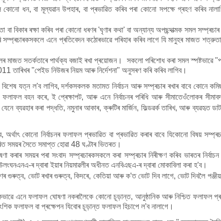
 কোনো ধন, বা মূল্যৱান উপহাৰ, বা প্ৰভাৱিত কৰিব পৰা কোনো সপক্ষে গ্ৰহণ কৰিব নালাগি
 বা বিকাৰ ৰক্ষা কৰিব পৰা কোনো ধৰণৰ 'ঘৃণাৰ কথা' বা অন্যান্য অপছন্দাত্মক সমল সম্প্ৰচাৰ 
 সম্প্ৰচাৰকসকলে এনে প্ৰতিবেদন কঠোৰভাৱে পৰিহাৰ কৰিব লাগে যি মানুহৰ মাজত শত্রুতা বা
ৰ মাজত সতৰ্কতাৰে পাৰ্থক্য বজাই ৰখা প্ৰয়োজন। সকলো পৰিশোধ কৰা সমল স্পষ্টভাৱে "পৰ
11 তাৰিখৰ "পেইড নিউজৰ নিয়ম আৰু নিৰ্দেশনা" অনুসৰণ কৰি কৰিব লাগিব।
িশেষ যত্ন ল'ব লাগিব, দৰ্শকসকলক মতামত নিৰ্বাচন আৰু সম্প্ৰচাৰ ৰখাৰ বাবে কোনে কমি
ৰ ফলাফল বহন কৰে, ই প্ৰেক্ষাপট, আৰু এনে নিৰ্বাচনৰ পৰিধি আৰু সীমাতেওঁলোকৰ সীমাবদ
নে ব্যৱহাৰ কৰা পদ্ধতি, নমুনাৰ আকাৰ, ক্ৰুটিৰ মাৰ্জিন, ফিল্ডৱৰ্ক তাৰিখ, আৰু ব্যৱহৃ
িব, অৰ্থাৎ কোনো নিৰ্বাচনৰ ফলাফল প্ৰভাৱিত বা প্ৰভাৱিত কৰাৰ বাবে যিকোনো বিষয় সম্
ধাৰিত সময়ৰ সৈতে সমাপ্ত হোৱা 48 ঘণ্টাৰ ভিতৰত।
ণা কৰাৰ সময়ৰ পৰা সংবাদ সম্প্ৰচাৰকসকলে কৰা সম্প্ৰচাৰ নিৰীক্ষণ কৰিব ভাৰতৰ নিৰ্বা
ো উলংঘনএনএ-ৰ দ্বাৰা ইয়াৰ নিয়মাৱলীৰ অধীনত এনবিএছএ-ৰ দ্বাৰা মোকাবিলা কৰা হ'ব।
ণৰ গুৰুত্ব, ভোট ৰখাৰ গুৰুত্ব, কিদৰে, কেতিয়া আৰু ক'ত ভোট দিব লাগে, ভোট দিবলৈ পঞ্জীয়
নিকভাৱে এনে ফলাফল ঘোষণা নকৰালৈকে কোনো চূড়ান্ত, আনুষ্ঠানিক আৰু নিশ্চিত ফলাফল প্ৰ
 আংশিক ফলাফল বা প্ৰক্ষেপন যিবোৰ চূড়ান্ত ফলাফল হিচাপে ল'ব নালাগে।