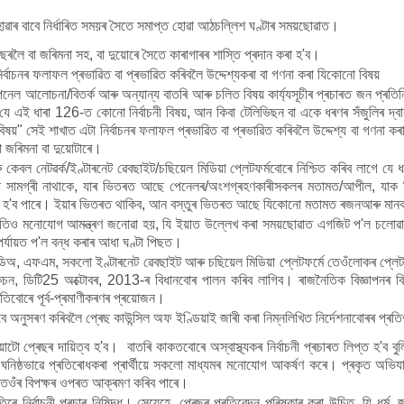
হোৱাৰ বাবে নিৰ্ধাৰিত সময়ৰ সৈতে সমাপ্ত হোৱা আঠচল্লিশ ঘণ্টাৰ সময়ছোৱাত।
ছৰলৈ বা জৰিমনা সহ, বা দুয়োৰে সৈতে কাৰাগাৰৰ শাস্তি প্ৰদান কৰা হ'ব।
নিৰ্বাচনৰ ফলাফল প্ৰভাৱিত বা প্ৰভাৱিত কৰিবলৈ উদ্দেশ্যকৰা বা গণনা কৰা যিকোনো বিষয়
পেনেল আলোচনা/বিতৰ্ক আৰু অন্যান্য বাতৰি আৰু চলিত বিষয় কাৰ্য্যসূচীৰ প্ৰচাৰত জন প
 ধাৰা 126-ত কোনো নিৰ্বাচনী বিষয়, আন কিবা টেলিভিছন বা একে ধৰণৰ সঁজুলিৰ দ্বাৰা প
ৰ বিষয়" সেই শাখাত এটা নিৰ্বাচনৰ ফলাফল প্ৰভাৱিত বা প্ৰভাৱিত কৰিবলৈ উদ্দেশ্য বা গণনা
 জৰিমনা বা দুয়োটাৰে।
কেবল নেটৱৰ্ক/ইণ্টাৰনেট ৱেবছাইট/চছিয়েল মিডিয়া প্লেটফৰ্মবোৰে নিশ্চিত কৰিব লাগে য
কোনো সামগ্ৰী নাথাকে, যাৰ ভিতৰত আছে পেনেলৰ/অংশগ্ৰহণকাৰীসকলৰ মতামত/আপীল, যাক যিকোনো
কৰা হ'ব পাৰে। ইয়াৰ ভিতৰত থাকিব, আন বস্তুৰ ভিতৰত আছে যিকোনো মতামত ৰজনআৰু মানক বিত
ও মনোযোগ আমন্ত্ৰণ জনোৱা হয়, যি ইয়াত উল্লেখ কৰা সময়ছোৱাত এগজিট প'ল চলোৱা আৰু
পৰ্যায়ত প'ল বন্ধ কৰাৰ আধা ঘণ্টা পিছত।
ডিঅ, এফএম, সকলো ইণ্টাৰনেট ৱেবছাইট আৰু চছিয়েল মিডিয়া প্লেটফৰ্মে তেওঁলোকৰ প্
ন, ডিটি25 অক্টোবৰ, 2013-ৰ বিধানবোৰ পালন কৰিব লাগিব। ৰাজনৈতিক বিজ্ঞাপনৰ 
িতিবোৰে পূৰ্ব-প্ৰমাণীকৰণৰ প্ৰয়োজন।
ে অনুসৰণ কৰিবলৈ প্ৰেছ কাউন্সিল অফ ইণ্ডিয়াই জাৰী কৰা নিম্নলিখিত নিৰ্দেশনাবোৰৰ প্ৰত
ন দিয়াটো প্ৰেছৰ দায়িত্ব হ'ব। বাতৰি কাকতবোৰে অস্বাস্থ্যকৰ নিৰ্বাচনী প্ৰচাৰত লিপ্ত হ'ব 
নিষ্ঠভাৱে প্ৰতিৰোধকৰা প্ৰাৰ্থীয়ে সকলো মাধ্যমৰ মনোযোগ আকৰ্ষণ কৰে। প্ৰকৃত অভিযা
ু তেওঁৰ বিপক্ষৰ ওপৰত আক্ৰমণ কৰিব পাৰে।
তিৰে নিৰ্বাচনী প্ৰচাৰ নিষিদ্ধ। সেয়েহে, প্ৰেছৰ প্ৰতিবেদন পৰিষ্কাৰ কৰা উচিত, যি ধৰ্ম,