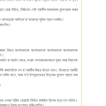
ৰক্ত হোৱা উচিত, নিৰ্বাচনত সেই প্ৰাৰ্থীৰ সম্ভাৱনাৰ কুসংস্কাৰ কৰাৰ
লোকক আগবঢ়োৱা আতিথ্য বা অন্যান্য সুবিধা গ্ৰহণ নকৰিব।
িকাৰ দিব।
্ৰক্ৰিয়াৰ বিষয়ে জনসাধাৰণক জনসাধাৰণক জনসাধাৰণক জনসাধাৰণক
গে।
সমৰ্থন বা সমৰ্থন নকৰে, সংবাদ সম্প্ৰচাৰকসকলে সুষম আৰু নিৰপেক্ষ
ট ৰাজনৈতিক দল বা প্ৰাৰ্থীৰ বিষয়ে চিন্তা কৰে। যিকোনো প্ৰাৰ্থী/
ধন কৰিব লাগে, আৰু য'ত উপযুক্তভাৱে উত্তৰৰ সুযোগ প্ৰদান কৰা
।
লো তথ্যৰ ওপৰত সঠিক হোৱাটো নিশ্চিত কৰিবলৈ বিশেষ যত্ন ল'ব লাগিব।
প্ৰচাৰকজনে ইয়াক সংশোধন কৰিব লাগিব।