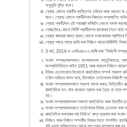
অনুভূতি বৃদ্ধি কৰে।
প্ৰেছে কোনো প্ৰাৰ্থীৰ ব্যক্তিগত চৰিত্ৰ আৰু আচৰণ বা কোনো 
বাবে। প্ৰেছে কোনো প্ৰাৰ্থী/দলৰ বিৰুদ্ধে অপ্ৰমাণিত অ
প্ৰেছে প্ৰাৰ্থী/দল এটা প্ৰজেক্ট কৰিবলৈ কোনো ধৰণৰ প্ৰৰ
প্ৰেছটোৱে কোনো নিৰ্দিষ্ট প্ৰাৰ্থী/দলৰ কাৰোবাৰ সৈতে বাৰ
প্ৰেছে ৰাজহুৱা ৰাজহ ব্যয়ত কোনো দল/চৰকাৰৰ প্ৰাপ্তিৰ 
প্ৰেছে সময়ে সময়ে জাৰি কৰা নিৰ্বাচন আয়োগ/ৰিটাৰ্নিং বিষয়
3 মাৰ্চ, 2014-ত এনবিএছএ-এ জাৰী কৰা "নিৰ্বাচনী সম্প্ৰচ
সংবাদ সম্প্ৰচাৰকসকলে জনসাধাৰণক বস্তুনিৰভাৱে, প্ৰা
জনপ্ৰতিনিধিত্ব আইন 1951 আৰু ভাৰতৰ নিৰ্বাচন আয়োগৰ 
নিউজ চেনেলবোৰে যিকোনো ৰাজনৈতিক সম্পৰ্ক প্ৰকাশ কৰিব, হ
হ'বলৈ দায়িত্ব পালন কৰে, বিশেষকৈ তেওঁলোকৰ নিৰ্বাচনী প
সংবাদ সম্প্ৰসাৰকসকলে সকলো ধৰণৰ গুজৱ, ভিত্তিহীন কল্পন
ৰাজনৈতিক দল, যাক মানৱতা প্ৰদান কৰা হৈছে বা তথ্য স
হয়।
সংবাদ সম্প্ৰসাৰকসকল সকলো ৰাজনৈতিক আৰু বিত্তীয় চাপ প্
সংবাদ সম্প্ৰসাৰকসকলে তেওঁলোকৰ নিউজ চেনেলত কৰা সম্প
ৰাজনৈতিক দলবোৰৰ পৰা ভিডিঅ' খাদ্য ব্যৱহাৰ কৰা সংবা
নিৰ্বাচন আৰু নিৰ্বাচন সম্পৰ্কীয় বিষয়ৰ সৈতে সম্পৰ্কিত 
যদি ভুলবা অবিৰততাৰে কোনো ভুল তথ্য সম্প্ৰচাৰ কৰা হয়