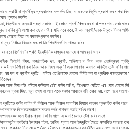
প্ৰাৰ্থী বা প্ৰাৰ্থিত্ব প্ৰত্যাহাৰৰ সম্পৰ্কত মিছা বা মাৰাত্মক বিবৃতি প্ৰকাশ কৰাৰ পৰা বি
ভিযোগ প্ৰকাশ নকৰিব।
োচনা, বিত্তীয় বা অন্যথা গ্ৰহণ নকৰিব। ই কোনো প্ৰাৰ্থী/পক্ষৰ দ্বাৰা বা পক্ষৰ পৰা তেওঁ
্তা প্ৰদান কৰিব বুলি আশা কৰা হোৱা নাই। যদি এনে কৰে, ই আন প্ৰাৰ্থী/দলক উত্তৰ দিয়াৰ অধ
বিষয়ে কোনো বিজ্ঞাপন গ্ৰহণ/প্ৰকাশ নকৰিব।
া বা মুখ্য নিৰ্বাচন বিষয়াৰ সকলো নিৰ্দেশনা/নিৰ্দেশনা পালন কৰিব।
াৰৰ বাবে নিৰ্দেশনা"ৰ প্ৰতি ইলেক্ট্ৰনিক মাধ্যমৰ মনোযোগ আমন্ত্ৰণ জনাব।
সঙ্গিক নিৰ্বাচনী বিষয়, ৰাজনৈতিক দল, প্ৰাৰ্থী, অভিযান ৰ বিষয় আৰু ভোটগ্ৰহণ প
অধীনত নিৰ্ধাৰণ কৰা নিয়ম আৰু নিয়ম অনুসৰি জনসাধাৰণক অৱগত কৰিবলৈ চেষ্টা কৰিব লা
য় দল বা প্ৰাৰ্থীৰ প্ৰতি। যদিহে তেওঁলোকে কোনো নিৰ্দিষ্ট দল বা প্ৰাৰ্থীক ৰাজহুৱাভাৱে 
্ৰতিবেদন।
া আৰু বিসংগতি পৰিহাৰ কৰিবলৈ চেষ্টা কৰিব লাগিব, বিশেষকৈ যেতিয়া এই বোৰ কোনো নিৰ্দিষ্
ম্প্ৰচাৰৰ দ্বাৰা মিছা, ভুল তথ্য বা আন একে ধৰণৰ আঘাতৰ বলি হোৱা হয়, লগে লগে সংশো
ৰতিহত কৰিব লাগিব যি নিৰ্বাচন আৰু নিৰ্বাচন সম্পৰ্কীয় বিষয়ৰ আৱৰণ প্ৰভাৱিত কৰিব পাৰে
াদনাআৰু বিশেষজ্ঞমতামতৰ মাজত স্পষ্ট পাৰ্থক্য বজাই ৰাখিব লাগে।
দ সম্প্ৰসাৰকসকলে ইয়াক প্ৰকাশ কৰিব লাগে আৰু সঠিকভাৱে টেগ কৰিব লাগে।
বাতৰি/কাৰ্য্যসূচীৰ প্ৰতিটো উপাদান ঘটনা, তাৰিখ, স্থান আৰু উদ্ধৃতিৰ সৈতে সম্পৰ্কিত সক
, মূল সম্প্ৰচাৰত দিয়া একে প্ৰ'হতাৰ সৈতে সম্প্ৰচাৰকজনৰ জাননীলৈ অহাৰ লগে লগে সম্