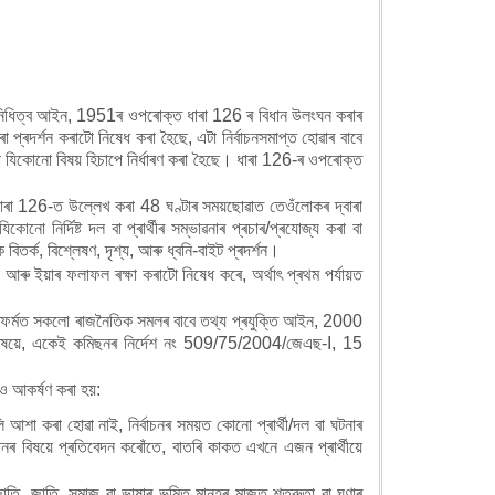
্ৰতিনিধিত্ব আইন, 1951ৰ ওপৰোক্ত ধাৰা 126 ৰ বিধান উলংঘন কৰাৰ
্ৰদৰ্শন কৰাটো নিষেধ কৰা হৈছে, এটা নিৰ্বাচনসমাপ্ত হোৱাৰ বাবে
 কৰা যিকোনো বিষয় হিচাপে নিৰ্ধাৰণ কৰা হৈছে। ধাৰা 126-ৰ ওপৰোক্ত
ে ধাৰা 126-ত উল্লেখ কৰা 48 ঘণ্টাৰ সময়ছোৱাত তেওঁলোকৰ দ্বাৰা
 নিৰ্দিষ্ট দল বা প্ৰাৰ্থীৰ সম্ভাৱনাৰ প্ৰচাৰ/প্ৰযোজ্য কৰা বা
ৰ্ক, বিশ্লেষণ, দৃশ্য, আৰু ধ্বনি-বাইট প্ৰদৰ্শন।
 ইয়াৰ ফলাফল ৰক্ষা কৰাটো নিষেধ কৰে, অৰ্থাৎ প্ৰথম পৰ্যায়ত
লেটফৰ্মত সকলো ৰাজনৈতিক সমলৰ বাবে তথ্য প্ৰযুক্তি আইন, 2000
বিষয়ে, একেই কমিছনৰ নিৰ্দেশ নং 509/75/2004/জেএছ-I, 15
িও আকৰ্ষণ কৰা হয়:
বুলি আশা কৰা হোৱা নাই, নিৰ্বাচনৰ সময়ত কোনো প্ৰাৰ্থী/দল বা ঘটনাৰ
নৰ বিষয়ে প্ৰতিবেদন কৰোঁতে, বাতৰি কাকত এখনে এজন প্ৰাৰ্থীয়ে
 জাতি, জাতি, সমাজ বা ভাষাৰ ভূমিত মানুহৰ মাজত শত্রুতা বা ঘৃণাৰ