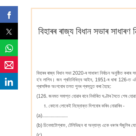
বিহাৰৰ ৰাজ্য বিধান সভাৰ সাধাৰণ
বিহাৰৰ ৰাজ্য বিধান সভা 2020-ৰ সাধাৰণ নিৰ্বাচন অনুষ্ঠিত ক
হ'ব লাগিব। জন প্ৰতিনিধিত্ব আইন, 1951-ৰ ধাৰা 126-ত এটা নিৰ
প্ৰাসঙ্গিক অংশবোৰ তলত পুনৰ প্ৰস্তুত কৰা হৈছে:
(126. জনমত সমাপ্ত হোৱাৰ বাবে নিৰ্ধাৰিত ঘণ্টাৰ সৈতে শেষ হোৱা
কোনো লোকেই নিম্নোক্ত দিশবোৰ কৰিব নোৱাৰিব -
(a).....................
(b) চিনেমাটোগ্ৰাফ, টেলিভিছন বা অন্যান্য একে ধৰণৰ সঁজুলিৰ যোগৰ
(c)........................