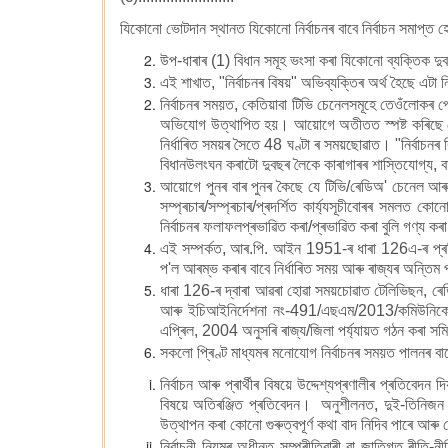
যিকোনো ভোটদান স্থানত যিকোনো নিৰ্বাচনৰ বাবে নিৰ্বাচন সমাপ্ত 
উপ-ধাৰাৰ (1) বিধান সমূহ ভংসা কৰা যিকোনো ব্যক্তিক দুব
এই শাখাত, "নিৰ্বাচনৰ বিষয়" অভিব্যক্তিৰ অৰ্থ হৈছে এটা 
নিৰ্বাচনৰ সময়ত, কেতিয়াবা টিভি চেনেলসমূহে তেওঁলোকৰ 
অভিযোগ উত্থাপিত হয়। আয়োগে অতীতত স্পষ্ট কৰিছে যে এই
নিৰ্ধাৰিত সময়ৰ সৈতে 48 ঘণ্টা ৰ সময়ছোৱাত। "নিৰ্বাচন
বিধানউলংঘন কৰাটো দুবছৰ লৈকে কাৰাগাৰৰ শাস্তিযোগ্য, বা
আয়োগে পুনৰ বাৰ পুনৰ কৈছে যে টিভি/ৰেডিঅ' চেনেল আৰু 
সম্প্ৰচাৰ/সম্প্ৰচাৰ/প্ৰদৰ্শিত কাৰ্য্যসূচীবোৰৰ সমলত 
নিৰ্বাচনৰ ফলাফলপ্ৰভাৱিত কৰা/প্ৰভাৱিত কৰা বুলি গণ্য 
এই সম্পৰ্কত, আৰ.পি. আইন 1951-ৰ ধাৰা 126এ-ৰ প্ৰতি
প'ল আৰম্ভ কৰাৰ বাবে নিৰ্ধাৰিত সময় আৰু ৰাজ্যৰ অন্তিম 
ধাৰা 126-ৰ দ্বাৰা আৱৰা হোৱা সময়চোৱাত টেলিভিছন, ৰে
আৰু ইচিআইনিৰ্দেশনা নং-491/এছএম/2013/কমিউনিকেচ
এপ্ৰিল, 2004 অনুসৰি ৰাজ্য/জিলা পৰ্য্যায়ত গঠন কৰা সম
সকলো প্ৰিণ্ট মাধ্যমৰ মনোযোগ নিৰ্বাচনৰ সময়ত পালনৰ বাব
নিৰ্বাচন আৰু প্ৰাৰ্থীৰ বিষয়ে উদ্দেশ্যপ্ৰণালীৰ প্ৰতিবেদ
বিষয়ে অতিৰঞ্জিত প্ৰতিবেদন। অনুশীলনত, দুই-তিনিজন ঘ
উত্থাপন কৰা কোনো গুৰুত্বপূৰ্ণ কথা বাদ নিদিব পাৰে আৰ
নিৰ্বাচনী নিয়মৰ অধীনত সম্প্ৰীতিবাৰী বা জাতিগত ৰীতি-নী