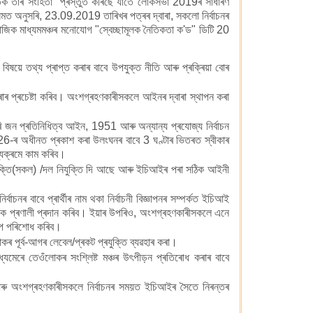
িক তাঁৰ সংহিতা" প্ৰস্তুত কৰিছে যাতে লোকসভা 2019ৰ সাধাৰণ
ৰ সন্মত অনুসৰি, 23.09.2019 তাৰিখৰ পত্ৰৰ দ্বাৰা, সকলো নিৰ্বাচনৰ
াজিক মাধ্যমমঞ্চৰ মনোযোগ "স্বেচ্ছামূলক নৈতিকতা ক'ড" ডিটি 20
িষয়ে তথ্য প্ৰাপ্ত কৰাৰ বাবে উপযুক্ত নীতি আৰু প্ৰক্ৰিয়া বোৰ
ৰাৰ প্ৰচেষ্টা কৰিব। অংশগ্ৰহণকাৰীসকলে আইনৰ দ্বাৰা স্থাপন কৰা
ৰি জন প্ৰতিনিধিত্ব আইন, 1951 আৰু অন্যান্য প্ৰযোজ্য নিৰ্বাচন
 126-ৰ অধীনত প্ৰকাশ কৰা উলংঘনৰ বাবে 3 ঘণ্টাৰ ভিতৰত স্বীকাৰ
যক্ৰমে কাম কৰিব।
 ব্যক্তি(সকল) /দল নিযুক্তি দি আছে আৰু ইচিআইৰ পৰা সঠিক আইনী
নৰ বাবে প্ৰাৰ্থীৰ নাম থকা নিৰ্বাচনী বিজ্ঞাপনৰ সম্পৰ্কত ইচিআই
তাই এক প্ৰণালী প্ৰদান কৰিব। ইয়াৰ উপৰিও, অংশগ্ৰহণকাৰীসকলে এনে
ষেপ পৰিশোধ কৰিব।
ৰ পূৰ্ব-আগৰ লেবেল/প্ৰকট প্ৰযুক্তি ব্যৱহাৰ কৰা।
েৰে তেওঁলোকৰ সংশ্লিষ্ট মঞ্চৰ উৎপীড়ন প্ৰতিৰোধ কৰাৰ বাবে
ংশগ্ৰহণকাৰীসকলে নিৰ্বাচনৰ সময়ত ইচিআইৰ সৈতে নিৰন্তৰ