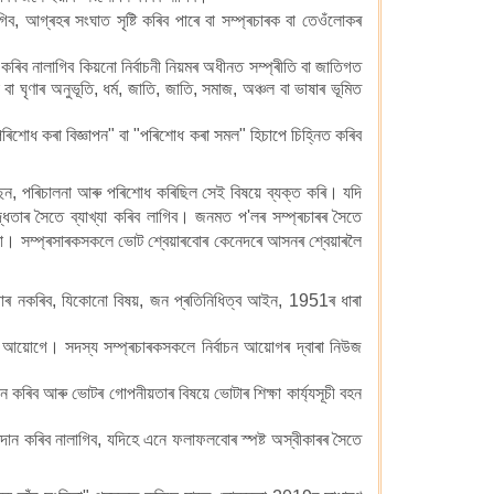
ব, আগ্ৰহৰ সংঘাত সৃষ্টি কৰিব পাৰে বা সম্প্ৰচাৰক বা তেওঁলোকৰ
কৰিব নালাগিব কিয়নো নিৰ্বাচনী নিয়মৰ অধীনত সম্প্ৰীতি বা জাতিগত
 ঘৃণাৰ অনুভূতি, ধৰ্ম, জাতি, জাতি, সমাজ, অঞ্চল বা ভাষাৰ ভূমিত
িশোধ কৰা বিজ্ঞাপন" বা "পৰিশোধ কৰা সমল" হিচাপে চিহ্নিত কৰিব
ছন, পৰিচালনা আৰু পৰিশোধ কৰিছিল সেই বিষয়ে ব্যক্ত কৰি। যদি
্ধতাৰ সৈতে ব্যাখ্যা কৰিব লাগিব। জনমত প'লৰ সম্প্ৰচাৰৰ সৈতে
ত ডাটা। সম্প্ৰসাৰকসকলে ভোট শ্বেয়াৰবোৰ কেনেদৰে আসনৰ শ্বেয়াৰলৈ
প্ৰচাৰ নকৰিব, যিকোনো বিষয়, জন প্ৰতিনিধিত্ব আইন, 1951ৰ ধাৰা
চন আয়োগে। সদস্য সম্প্ৰচাৰকসকলে নিৰ্বাচন আয়োগৰ দ্বাৰা নিউজ
ন কৰিব আৰু ভোটৰ গোপনীয়তাৰ বিষয়ে ভোটাৰ শিক্ষা কাৰ্য্যসূচী বহন
দান কৰিব নালাগিব, যদিহে এনে ফলাফলবোৰ স্পষ্ট অস্বীকাৰৰ সৈতে