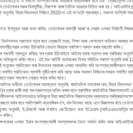
এএমএআই)-এ ও সকলো অংশগ্ৰহণকাৰী সামাজিক মাধ্যমমঞ্চৰ বাবে এক "স্বেচ্ছামূলক নৈত
 বাবে তেওঁলোকৰ মঞ্চৰ বিনামূলীয়া, নিৰপেক্ষ আৰু নৈতিক ব্যৱহাৰ নিশ্চিত কৰা হয়। আইএমাই
 অনুসৰি, বিহাৰ বিধানসভা নিৰ্বাচন 2020-ত এই সং'ডটো প্ৰযোজ্য। সকলো সংশ্লিষ্ট সাম
য'ত উপযুক্ত আৰু মনত ৰাখিব, তেওঁলোকৰ সামগ্ৰী আৰু/ বা সেৱাৰ ওপৰত নিৰ্বাচনী বিষয়ৰ ব
 নিৰ্দেশনাসহ সজাগতা গঢ়াৰ বাবে স্বেচ্ছাই তথ্য, শিক্ষা আৰু যোগাযোগ অভিযান আৰম্ভ ক
সামগ্ৰী/সেৱাৰ ওপৰত ইচিআইৰ নোডাল বিষয়াক প্ৰশিক্ষণ প্ৰদান কৰাৰ প্ৰচেষ্টা কৰিব।
প্ৰণালী প্ৰস্তুত কৰিছে যাৰ দ্বাৰা ইচিআইয়ে আইনৰ দ্বাৰা স্থাপন কৰা প্ৰক্ৰিয়া অনুস
হক অধিসূচনা কৰিব পাৰে। এই বৈধ আইনী অৰ্ডাৰবোৰ সিনহা সমিতিৰ পৰামৰ্শ অনুসৰি ধাৰা
নী অনুৰোধ প্ৰতিবেদন কৰা উলংঘনৰ প্ৰকাৰৰ ওপৰত আধাৰিত কৰি অংশগ্ৰহণকাৰীসকলে দ্ৰব্
মৰ্পিত প্ৰতিবেদন প্ৰণালী সৃষ্টি/খোলা কৰি আছে আৰু সাধাৰণ নিৰ্বাচনৰ সময়ত সমৰ্পিত
পিছত দ্ৰুত পদক্ষেপ লোৱাত সহায় কৰিব পাৰে।
আইনৰ অধীনত তেওঁলোকৰ দায়বদ্ধতা অনুসৰি, ৰাজনৈতিক দলবোৰৰ নাম, বিহাৰ বিধানসভা নিৰ্বাচ
ি)ৰ দ্বাৰা জাৰী কৰা প্ৰ-প্ৰমাণপত্ৰ দাখিল কৰাৰ বাবে প্ৰাসঙ্গিক ৰাজনৈতিক বিজ্ঞাপনদা
কাৰীসকলক আইনগতভাৱে অধিসূচনা দিয়া ৰাজনৈতিক বিজ্ঞাপনবোৰ দ্ৰব্যভাৱে প্ৰক্ৰিয়া/পদক্
ছতা ৰখাৰ বাবে প্ৰতিশ্ৰুতি বদ্ধপৰিকৰ হ'ব, যাৰ ভিতৰত আছে এনে বিজ্ঞাপনৰ বাবে তেওঁলোক
ৰোধ অনুসৰি, ইণ্টাৰনেট আৰু ম'বাইল এছ'চিয়েচন অফ ইণ্ডিয়াৰ (আইএএমএআই)ৰ মাধ্যম
ান কৰিব।
োৰৰ ওপৰত ইয়াৰ অংশগ্ৰহণকাৰী সদস্যসকলৰ সৈতে সমৰ্থন কৰিব আৰু আইএমাইআৰু অ