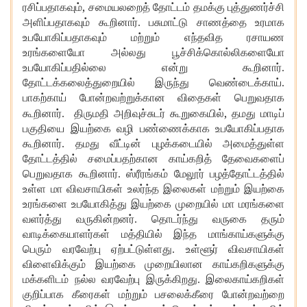
,
ரசிப்பதாகவும்
சமையலறைத் தோட்டம் தமக்கு புத்துணர்ச்சி
அளிப்பதாகவும் கூறினார். பசுமாட்டு சாணத்தை உரமாக
உபயோகிப்பதாகவும் மற்றும் எந்தவித ரசாயண
உரங்களையோ அல்லது பூச்சிக்கொல்லிகளையோ
உபயோகிப்பதில்லை என்று கூறினார்.
தோட்டக்கலைத்துறையில் இருந்து வெண்டைக்காய்.
பாகற்காய் போன்றவற்றுக்கான விதைகள் பெறுவதாக
,
கூறினார். திருமதி அறிவுச்சுடர் கூறுகையில்
தமது மாடிப்
பகுதியை இயற்கை வழி பண்ணைக்காக உபயோகிப்பதாக
கூறினார். தமது வீட்டின் புழக்கடையில் அமைத்துள்ள
தோட்டத்தில் சமைப்பதற்கான காய்கறித் தேவைகளைப்
பெறுவதாக கூறினார். ஸ்ரீரங்கம் மேலூர் பழத்தோட்டத்தில்
உள்ள மா விவசாயிகள் உலர்ந்த இலைகள் மற்றும் இயற்கை
உரங்களை உபயோகித்து இயற்கை முறையில் மா மரங்களை
வளர்த்து வருகின்றனர். தொடர்ந்து வருகை தரும்
வாடிக்கையாளர்கள் மத்தியில் இந்த மாங்காய்களுக்கு
பெரும் வரவேற்பு ஏற்பட்டுள்ளது. உள்ளூர் விவசாயிகள்
விளைவிக்கும் இயற்கை முறையிலான காய்கறிகளுக்கு
மக்களிடம் நல்ல வரவேற்பு இருக்கிறது. இலைகாய்கறிகள்
குறிப்பாக கீரைகள் மற்றும் பசலைக்கீரை போன்றவற்றை