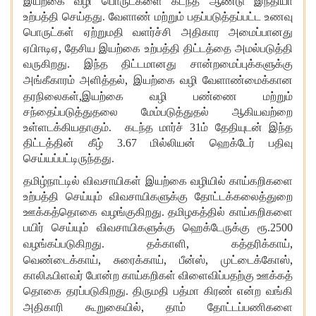
இயற்கை வழி பொருட்களை கடந்த ஆண்டு இந்தியா
உற்பத்தி செய்தது. வேளாண் மற்றும் பதப்படுத்தப்பட்ட உணவு
பொருட்கள் ஏற்றுமதி வளர்ச்சி அதிகார அமைப்பானது
,
ஏபிஈடிஏ
தேசிய இயற்கை உற்பத்தி திட்டத்தை அமல்படுத்தி
வருகிறது. இந்த திட்டமானது சான்றமைப்புக்களுக்கு
,
அங்கீகாரம் அளித்தல்
இயற்கை வழி வேளாண்மைக்கான
,
தரநிலைகள்
இயற்கை வழி பண்ணை மற்றும்
சந்தைப்படுத்துதலை மேம்படுத்துதல் ஆகியவற்றை
உள்ளடக்கியதாகும். கடந்த மார்ச் 31ம் தேதியுடன் இந்த
திட்டத்தின் கீழ் 3.67 மில்லியன் ஹெக்டேர் பதிவு
செய்யப்பட்டிருந்தது.
தமிழ்நாட்டில் விவசாயிகள் இயற்கை வழியில் காய்கறிகளை
உற்பத்தி செய்யும் விவசாயிகளுக்கு தோட்டக்கலைத்துறை
ஊக்கத்தொகை வழங்குகிறது. தமிழகத்தில் காய்கறிகளை
பயிர் செய்யும் விவசாயிகளுக்கு ஹெக்டேருக்கு ரூ.2500
,
,
வழங்கப்படுகிறது. தக்காளி
கத்தரிக்காய்
,
,
,
,
வெண்டைக்காய்
சுரைக்காய்
பீன்ஸ்
முட்டைக்கோஸ்
காலிஃபிளவர் போன்ற காய்கறிகள் விளைவிப்பதற்கு ஊக்கத்
தொகை தரப்படுகிறது. திருமதி பத்மா கிரண் என்ற வங்கி
,
அதிகாரி கூறுகையில்
தாம் தோட்டப்பணிகளை