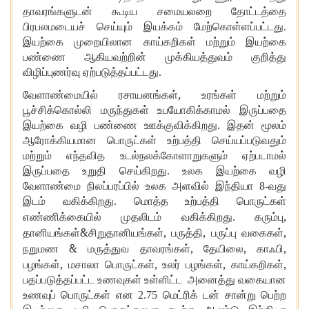
தாவரங்களுடன் கூடிய சமையலறை தோட்டத்தை
பிரபலமடையச் செய்யும் இயக்கம் மேற்கொள்ளப்பட்டது.
இயற்கை முறையிலான காய்கறிகள் மற்றும் இயற்கை
பண்ணை ஆகியவற்றின் முக்கியத்துவம் குறித்து
விழிப்புணர்வு ஏற்படுத்தப்பட்டது.
,
வேளாண்மையில் ரசாயனங்கள்
உரங்கள் மற்றும்
பூச்சிக்கொல்லி மருந்துகள் உபயோகிக்காமல் இருப்பதை
இயற்கை வழி பண்ணை ஊக்குவிக்கிறது. இதன் மூலம்
ஆரோக்கியமான பொருட்கள் உற்பத்தி செய்யப்படுவதும்
மற்றும் எந்தவித உடல்நலக்கோளாறுகளும் ஏற்படாமல்
இருப்பதை உறுதி செய்கிறது. உலக இயற்கை வழி
வேளாண்மை நிலப்பரப்பில் உலக அளவில் இந்தியா 8-வது
இடம் வகிக்கிறது. மொத்த உற்பத்தி பொருட்கள்
,
எண்ணிக்கையில் முதலிடம் வகிக்கிறது. கரும்பு
&
,
,
,
தானியங்கள்
சிறுதானியங்கள்
பருத்தி
பருப்பு வகைகள்
&
,
,
,
நறுமண
மருத்துவ தாவரங்கள்
தேயிலை
காஃபி
,
,
,
,
பழங்கள்
மசாலா பொருட்கள்
உலர் பழங்கள்
காய்கறிகள்
பதப்படுத்தப்பட்ட உணவுகள் உள்ளிட்ட அனைத்து வகையான
உணவுப் பொருட்கள் என 2.75 மெட்ரிக் டன் சான்று பெற்ற