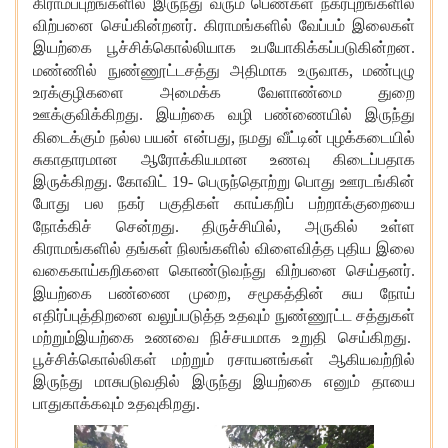
கிராம்பபுறங்களில் இருந்து வரும் பெண்கள் நகர்புறங்களில்
விற்பனை செய்கின்றனர். கிராமங்களில் வேப்பம் இலைகள்
இயற்கை பூச்சிக்கொல்லியாக உபயோகிக்கப்படுகின்றன.
,
மண்ணில் நுண்ணூட்டசத்து அதிமாக உருவாக
மண்புழு
உரக்குழிகளை அமைக்க வேளாண்மை துறை
ஊக்குவிக்கிறது. இயற்கை வழி பண்ணையில் இருந்து
,
கிடைக்கும் நல்ல பயன் என்பது
நமது வீட்டின் புழக்கடையில்
சுகாதாரமான ஆரோக்கியமான உணவு கிடைப்பதாக
இருக்கிறது. கோவிட் 19- பெருந்தொற்று பொது ஊரடங்கின்
போது பல நகர் பகுதிகள் காய்கறிப் பற்றாக்குறையை
,
நோக்கிச் சென்றது. திருச்சியில்
அருகில் உள்ள
கிராமங்களில் தங்கள் நிலங்களில் விளைவித்த புதிய இலை
வகைகாய்கறிகளை கொண்டுவந்து விற்பனை செய்தனர்.
,
இயற்கை பண்ணை முறை
சமூகத்தின் சுய நோய்
எதிர்ப்புத்திறனை வலுப்படுத்த உதவும் நுண்ணூட்ட சத்துகள்
மற்றும்இயற்கை உணவை நிச்சயமாக உறுதி செய்கிறது.
பூச்சிக்கொல்லிகள் மற்றும் ரசாயனங்கள் ஆகியவற்றில்
இருந்து மாசுபடுவதில் இருந்து இயற்கை எனும் தாயை
பாதுகாக்கவும் உதவுகிறது.