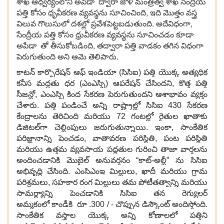
శాఖ ఆధ్వర్యంలోని అపేడా ద్వారా జౌళీ మంత్రిత్వ శాఖ సేంద్రీయ
పత్తి కోసం ధృవీకరణ వ్యవస్థను సూచించింది, ఇది మొత్తం వస్త్ర
విలువ గొలుసులో దశల్లో ప్రవేశపెట్టబడుతుంది. అదేవిధంగా,
సేంద్రీయ పత్తి కోసం ధ్రువీకరణ వ్యవస్థను సూచించడం కూడా
అపేడా తో తీసుకోబడింది, తద్వారా పత్తి వాడకం తగిన విధంగా
పెరుగుతుంది అని ఆమె తెలిపారు.
కాటన్ కార్పొరేషన్ ఆఫ్ ఇండియా (సిసిఐ) పత్తి యొక్క అత్యధిక
కనీస మద్దతు ధర (ఎంఎస్పి) ఆపరేషన్ చేసిందని, కొత్త పత్తి
సీజన్లో, ఎంఎస్పి కింద సేకరణ పెరుగుతుందని ఆశాభావం వ్యక్తం
చేశారు. పత్తి పండించే అన్ని రాష్ట్రాల్లో సిసిఐ 430 సేకరణ
కేంద్రాలను తెరిచింది మరియు 72 గంటల్లో రైతుల ఖాతాకు
డిజిటల్‌గా చెల్లింపులు జరుగుతున్నాయి. ఇంకా, సాంకేతిక
పరిజ్ఞానాన్ని పెంచడం, వాతావరణ పరిస్థితి, పంట పరిస్థితి
మరియు ఉత్తమ వ్యవసాయ పద్ధతుల గురించి తాజా వార్తలను
అందించడానికి మొబైల్ అనువర్తనం “కాట్-అల్లీ” ను సిసిఐ
అభివృద్ధి చేసింది. ఎంసిఎంఇ మిల్లులు, ఖాదీ మరియు గ్రామ
పరిశ్రమలు, సహకార రంగ మిల్లులు తమ పోటీతత్వాన్ని మరియు
సామర్థ్యాన్ని పెంచడానికి సిసిఐ తన రెగ్యులర్
అమ్మకంలో కాండీకి రూ .300 / - చొప్పున డిస్కౌంట్ అందిస్తోంది.
సాంకేతిక వస్త్రాల యొక్క అన్ని కోణాలలో పత్తిని