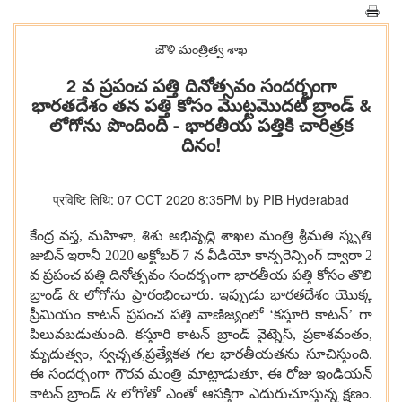
జౌళి మంత్రిత్వ శాఖ
2 వ ప్రపంచ పత్తి దినోత్సవం సందర్భంగా
భారతదేశం తన పత్తి కోసం మొట్టమొదటి బ్రాండ్ &
లోగోను పొందింది - భారతీయ పత్తికి చారిత్రక
దినం!
प्रविष्टि तिथि: 07 OCT 2020 8:35PM by PIB Hyderabad
కేంద్ర వస్త్ర, మహిళా, శిశు అభివృద్ధి శాఖల మంత్రి శ్రీమతి స్మృతి
జుబిన్ ఇరానీ 2020 అక్టోబర్ 7 న వీడియో కాన్ఫరెన్సింగ్ ద్వారా 2
వ ప్రపంచ పత్తి దినోత్సవం సందర్భంగా భారతీయ పత్తి కోసం తొలి
బ్రాండ్ & లోగోను ప్రారంభించారు. ఇప్పుడు భారతదేశం యొక్క
ప్రీమియం కాటన్ ప్రపంచ పత్తి వాణిజ్యంలో ‘కస్తూరి కాటన్’ గా
పిలువబడుతుంది. కస్తూరి కాటన్ బ్రాండ్ వైట్నెస్, ప్రకాశవంతం,
మృదుత్వం, స్వచ్ఛత,ప్రత్యేకత గల భారతీయతను సూచిస్తుంది.
ఈ సందర్భంగా గౌరవ మంత్రి మాట్లాడుతూ, ఈ రోజు ఇండియన్
కాటన్ బ్రాండ్ & లోగోతో ఎంతో ఆసక్తిగా ఎదురుచూస్తున్న క్షణం.