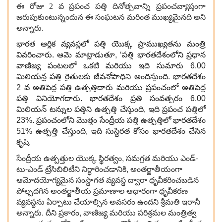
ఈ రోజు 2 వ ప్రపంచ పత్తి దినోత్సవాన్ని ప్రపంచవ్యాప్తంగా
జరుపుకుంటున్నందున ఈ సంఘటన మరింత ముఖ్యమైనది అని
అన్నారు.
భారత ఆర్థిక వ్యవస్థలో పత్తి యొక్క ప్రాముఖ్యతను మంత్రి
వివరించారు. ఆమె మాట్లాడుతూ, ‘పత్తి భారతదేశంలోని ప్రధాన
వాణిజ్య పంటలలో ఒకటి మరియు ఇది సుమారు 6.00
మిలియన్ల పత్తి రైతులకు జీవనోపాధిని అందిస్తుంది. భారతదేశం
2 వ అతిపెద్ద పత్తి ఉత్పత్తిదారు మరియు ప్రపంచంలో అతిపెద్ద
పత్తి వినియోగదారు. భారతదేశం ప్రతి సంవత్సరం 6.00
మిలియన్ టన్నుల పత్తిని ఉత్పత్తి చేస్తుంది, ఇది ప్రపంచ పత్తిలో
23%. ప్రపంచంలోని మొత్తం సేంద్రీయ పత్తి ఉత్పత్తిలో భారతదేశం
51% ఉత్పత్తి చేస్తుంది, ఇది సుస్థిరత కోసం భారతదేశం చేసిన
కృషి.
సేంద్రీయ ఉత్పత్తుల యొక్క స్థిరత్వం, సమగ్రత మరియు ఎండ్-
టు-ఎండ్ ట్రేసిబిలిటీని నిర్ధారించడానికి, అంతర్జాతీయంగా
ఆమోదయోగ్యమైన సంస్థాగత వ్యవస్థ ద్వారా ధృవీకరించబడిన
పోల్చదగిన అంతర్జాతీయ ప్రమాణాల ఆధారంగా ధృవీకరణ
వ్యవస్థను ఏర్పాటు చేయాల్సిన అవసరం ఉందని శ్రీమతి ఇరానీ
అన్నారు. దీని ప్రకారం, వాణిజ్య మరియు పరిశ్రమల మంత్రిత్వ