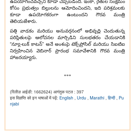
ఉపయోగించవచ్చని కూడా చెప్పబడింది. ఇంకా, రైతుల సంక్షేమం
కోసం ప్రభుత్వం బిల్లులను ఆమోదించిందని, ఇది పరిశ్రమలకు
కూడా ఉపయోగకరంగా ఉంటుందని గౌరవ మంత్రి
తెలియజేశారు.
పత్తి వాడకం మరియు అనువర్తనంలో అభివృద్ధి చెందుతున్న
పరిస్థితులపై ఆలోచనల మార్పిడిని సులభతరం చేయడానికి
“న్యూ-లుక్ కాటన్” అనే అంశంపై టెక్స్‌ప్రోసిల్ మరియు సిఐటిఐ
నిర్వహించిన వెబి‌నార్ ప్రారంభ సమావేశానికి గౌరవ మంత్రి
హాజరయ్యారు.
***
(रिलीज़ आईडी: 1662624)
आगंतुक पटल : 397
इस विज्ञप्ति को इन भाषाओं में पढ़ें:
English
,
Urdu
,
Marathi
,
हिन्दी
,
Pu
njabi