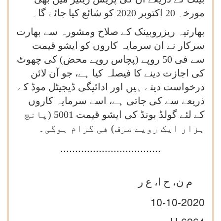
مورخہ 20 اکتوبر 2020 کو شائع کیا جائے گا۔
بھارتیہ ریزروبینک کے صلاح ومشورہ سے بھارت
سرکار نے ان سرمایہ کاروں کو ایشو قیمت
سے فی 50 روپے (پچاس روپے محض) کی چھوٹ
کی اجازت دینے کا فیصلہ کیا ہے، جو آن لائن
درخواست دیتے ہیں اور ادائیگی ڈیجیٹل موڈ کے
ذریعے سے کی جاتی ہے، اسے سرمایہ کاروں
کے لئے گولڈ بونڈ کی ایشو قیمت 5001 (پانچ
ہزار ایک روپے صرف) فی گرام ہوگی۔
..................................
م ن، ح ا، ع ر
10
-10-2020