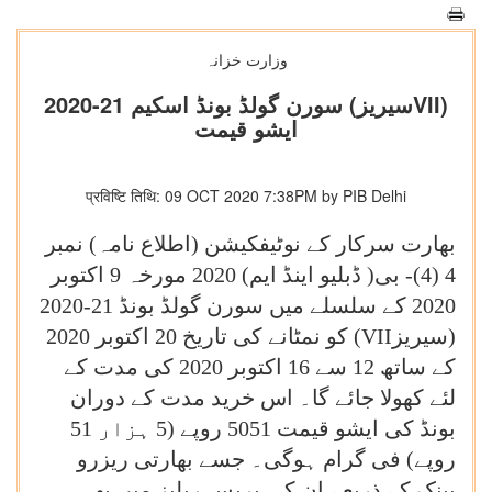
وزارت خزانہ
سورن گولڈ بونڈ اسکیم 21-2020 (سیریزVII)
ایشو قیمت
प्रविष्टि तिथि: 09 OCT 2020 7:38PM by PIB Delhi
بھارت سرکار کے نوٹیفکیشن (اطلاع نامہ) نمبر
4 (4)- بی( ڈبلیو اینڈ ایم) 2020 مورخہ 9 اکتوبر
2020 کے سلسلے میں سورن گولڈ بونڈ 21-2020
(سیریز
VII
) کو نمٹانے کی تاریخ 20 اکتوبر 2020
کے ساتھ 12 سے 16 اکتوبر 2020 کی مدت کے
لئے کھولا جائے گا۔ اس خرید مدت کے دوران
بونڈ کی ایشو قیمت 5051 روپے (5 ہزار 51
روپے) فی گرام ہوگی۔ جسے بھارتی ریزرو
بینک کے ذریعے ان کی پریس ریلیز میں بھی