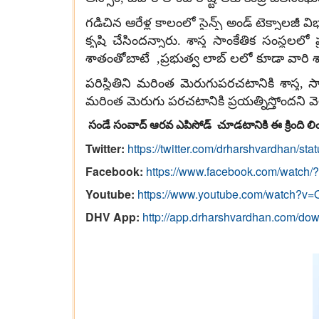
గడిచిన ఆరేళ్ల కాలంలో సైన్స్ అండ్ టెక్నాలజీ వ
కృషి చేసిందన్నారు. శాస్త్ర సాంకేతిక సంస్థల
శాతంతోబాటే ,ప్రభుత్వ లాబ్ లలో కూడా వారి శా
పరిస్థితిని మరింత మెరుగుపరచటానికి శాస్త్ర
మరింత మెరుగు పరచటానికి ప్రయత్నిస్తోందని వెల
సండే సంవాద్ ఆరవ ఎపిసోడ్ చూడటానికి ఈ క్రింది లింక్
Twitter:
https://twitter.com/drharshvardhan/
Facebook:
https://www.facebook.com/watch
Youtube:
https://www.youtube.com/watch?
DHV App:
http://app.drharshvardhan.com/do