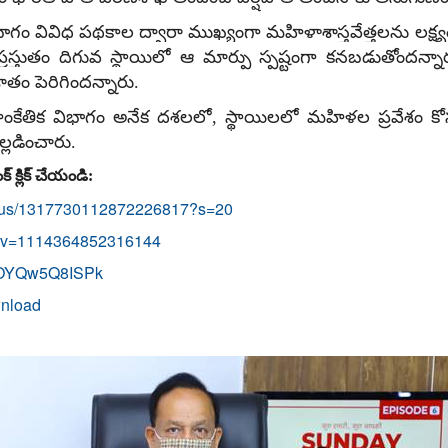
ిభాగం వివిధ పథకాల ద్వారా ముఖ్యంగా మహిళాశాస్త్రవేత్తలను లక్ష్య
లో ప్రస్తుతం దిగువ స్థాయిలో ఆ మార్పు స్పష్టంగా కనబడుతోందన
తం పెరిగిందన్నారు.
, సాంకేతిక విభాగం అనేక దశలలో, స్థాయిలలో మహిళల ప్రవేశం కోసం
్లడించారు.
 క్లిక్ చేయండి:
status/1317730112872226817?s=20
/?v=1114364852316144
v=OYQw5Q8ISPk
wnload