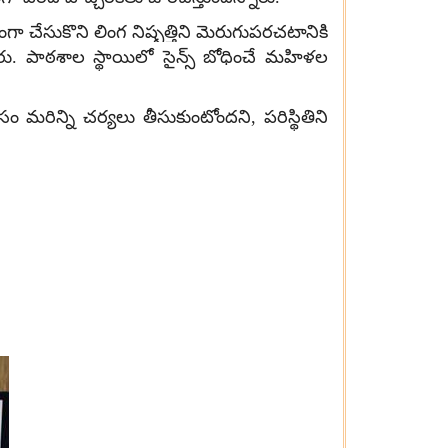
ంగా చేసుకొని లింగ నిష్పత్తిని మెరుగుపరచటానికి
్నారు. పాఠశాల స్థాయిలో సైన్స్ బోధించే మహిళల
 మరిన్ని చర్యలు తీసుకుంటోందని, పరిస్థితిని