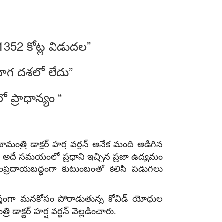
 1352 కోట్ల విడుదల”
్రయోగ దశలో లేదు”
ో ప్రాధాన్యం “
త్రి డాక్టర్ హర్ష వర్ధన్ అనేక మంది అడిగిన
. అదే సమయంలో ప్రధాని ఇచ్చిన ప్రజా ఉద్యమం
 సంప్రదాయబద్ధంగా కుటుంబంతో కలిసి పడుగలు
యాప్తంగా మనకోసం పోరాడుతున్న కోవిడ్ యోధుల
క్టర్ హర్ష వర్ధన్ వెల్లడించారు.