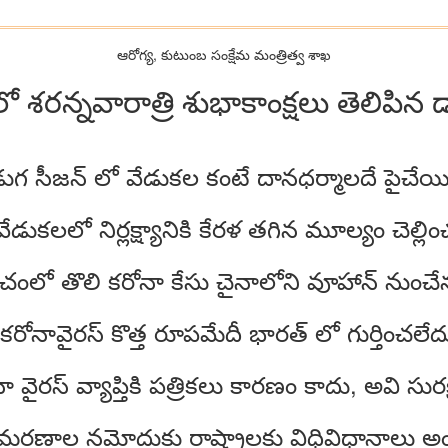
ఆరోగ్య, కుటుంబ సంక్షేమ‌ మంత్రిత్వ శాఖ
శరన్నవారాత్రి శుభాకాంక్షలు తెలిపిన డాక
గ సీజన్ లో వేడుకల కంటే దానధర్మాలదే పైచేయి
ేడుకలలో నిర్లక్ష్యానికి కేరళ తగిన మూల్యం చెల్లిం
ంలో తొలి కరోనా కేసు చైనాలోని వూహాన్ నుంచేనన
 కరోనావైరస్ కొత్త రూపమేదీ భారత్ లో గుర్తించలేద
ా వైరస్ వ్యాప్తికి పత్రికలు కారణం కాదు, అవి సురక
్ మరణాల నమోదుకు రాష్ట్రాలకు విధివిధానాలు అ