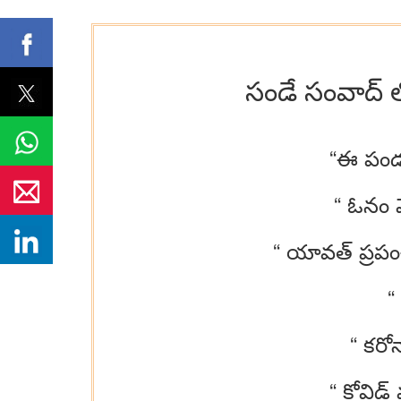
సండే సంవాద్ లో 
“ఈ పండు
“ ఓనం వ
“ యావత్ ప్రపంచ
“
“ కరోన
“ కోవిడ