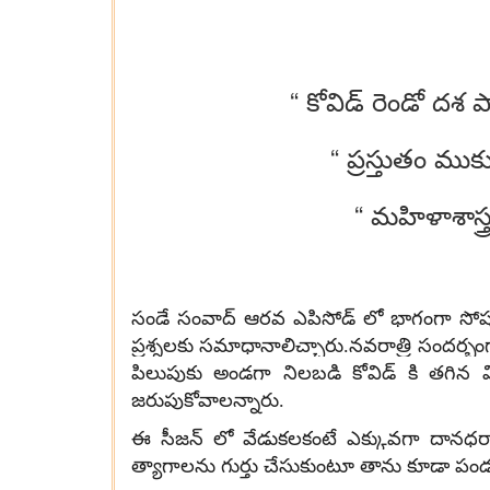
“ కోవిడ్ రెండో దశ 
“ ప్రస్తుతం ముక
“ మహిళాశాస్త్
సండే సంవాద్ ఆరవ ఎపిసోడ్ లో భాగంగా సోషల్ మ
ప్రశ్నలకు సమాధానాలిచ్చారు.నవరాత్రి సందర
పిలుపుకు అండగా నిలబడి కోవిడ్ కి తగిన వ
జరుపుకోవాలన్నారు.
ఈ సీజన్ లో వేడుకలకంటే ఎక్కువగా దానధర్మా
త్యాగాలను గుర్తు చేసుకుంటూ తాను కూడా పండు