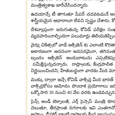
మంత్రిత్వశాఖ జారీచేసిందన్నారు.
ఉదయాన్నే టీ తాగుతూ పేపర్ చదవటమనే అనుభూతి
శాస్త్రీయమైన ఆధారాలూ లేవని స్పష్టం చేశారు.
దేశవ్యాప్తంగా జరుగుతున్న కోవిడ్ పరీక్ష
వ్యవహరించాల్సిందిగా పలుమార్లు తెలియజెప్పి
వైద్య చికిత్సలో వాడే ఆక్సిజెన్ కు ఎలాంటి కొరత
అకారణంగా అదనంగా అవసరమైనా, తగినంత సరఫర
బృందం ఆక్సిజెన్ అందుబాటును ఎప్పటికప్పుడు
సమీక్షిస్తున్నదన్నారు. రాష్ట్రాలకు, కేంద్రప
నిర్ణయించిందని, హేతుబద్ధంగా వాదకం మీద మార
ముక్కు ద్వారా ఇచ్చే కోవిడ్ వాక్సిన్ల మీద భా
వాక్సిన్లకోసం ఆమోదం పొందాక ప్రయోగాలు జ
ఒక్కోసారి 30 నుంచి 40 వేల వరకు ఉండవచ్చున
సైన్స్ అండ్ టెక్నాలజీ, ఎర్త్ సైన్సెస్ మంత
చెబుతూ, తీరప్రాంత నగరాలకు ఇవి ఎంతగానో 
అస్సాం, బీహార్ లాంటి రాష్టాలకు కేంద్ర జల