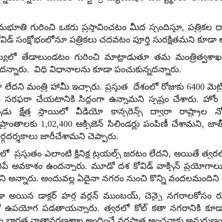
 గురించి ఒకరు ప్రస్తావించటం మీద స్పందిస్తూ, పత్రికల ద్వా
 కోవిడ్ సంక్షోభంలోనూ పత్రికలు చదవటం పూర్తి సురక్షితమని కూడ
ల సంఖ్యలో తేడాలుండటం గురించి మాట్లాడుతూ తమ మంత్రిత్వశా
ందన్నారు. విధి విధానాలను కూడా పంచుకున్నదన్నారు.
ా లేదని మంత్రి హామీ ఇచ్చారు. ప్రస్తుత దేశంలో రోజుకు 6400 మెట్ర
ా చేయటానికి సిద్ధంగా ఉన్నామని స్పష్టం చేశారు. హోం మం
 క్షేత్ర స్థాయిలో వీడియో కాన్ఫరెన్స్ ద్వారా రాష్ట్రాల నో
ాలిత ప్రాంతాలకు 1,02,400 ఆక్సిజెన్ సిలిండర్లు పంపిణీ చేశామ
్గదర్శకాలు జారీచేశామని చెప్పారు.
రత్ లో ప్రస్తుతం ఎలాంటి క్లినిక్ల ట్రయల్స్ జరటం లేదని, అయితే
రిపే అవకాశం ఉందన్నారు. మూడో దశ కోవిడ్ వాక్సిన్ ప్రయ
ని అన్నారు. అందువల్ల ఏదైనా నగరం నుంచి కొన్ని వందలమందిని 
్రి కూడా అయిన డాక్టర్ హర్ష వర్ధన్ ముంబయ్, చెన్నై నగరాలకోసం
ఉపయోగ పడతాయన్నారు. త్వరలో కోల్ కతా నగరానికి కూడా విస్
సంఘం భారత వాతావరణశాఖ అందించే వర్షపాత అంచనాకు అనుగుణంగా