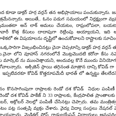
ీద కూడా డాక్టర్ హర్ష వర్ధన్ తన అభిప్రాయాలు పంచుకున్నారు.
రమేనన్నారు. అయితే,. ఓనం పడుగ సమయంలో నిర్లక్ష్యంగా వ్
ు. రాష్ట్రమంతటా అన్ లాక్ అమలు చేయటం, రాష్టంలోపలా,
ువారీ కొత్త కేసులు దాదాపుగా రెట్టింపు అయ్యాయని, ఇది అన్
రణాళికలో ఈ విషయాలను దృష్టిలో ఉంచుకోవాలని రాష్టాలకు సూచ
సారిగా విజృంభించినట్టు చైనా చెప్పటాన్ని డాక్టర్ హర్ష వర్ధన్ తప
ు.చైనా లోని వూహాన్ నగరంలోనే మొట్టమొదటి కరోనా కేసు నమో
 మార్కెట్ ను ముంచెత్తాయని, అందువల్ల కొనే ముందు వినియోగద
వాలన్నారు. ఆక్సిజెన్ స్థాయి తగ్గినంత మాత్రాన దాన్ని కోవి
ప్పటివరకూ కోవిడ్ కొత్తరూపమేదీ భారత్ లో ఉన్నట్టు తేలలేదన
ు.
ం కొనసాగింపుగా రాష్టాలకు రెండో దశ కోవిడ్ నిధుల పంపిణీ గ
డో దశ కోవిడ్ పాకేజ్ ని 33 రాష్టాలకు, కేంద్రపాలిత ప్రాంతాలక
టెంబర్, అక్టోబర్ నెలల్లో పంపిణీ చేసినట్టు చెప్పారు. తమ మ
 పట్ల సంతృప్తి వ్యక్తం చేశారు. వైద్య విద్యా సంస్థలు నేషన
ున్నాయన్నారు. మెడికల్ పోస్ట్ గ్రాడ్యుయేషన్ విద్యార్థులు 