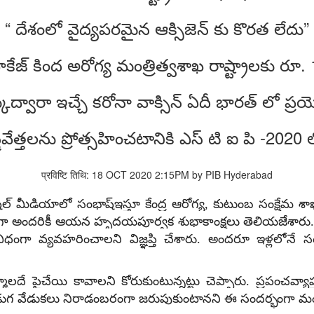
“ దేశంలో వైద్యపరమైన ఆక్సిజెన్ కు కొరత లేదు”
పాకేజ్ కింద అరోగ్య మంత్రిత్వశాఖ రాష్ట్రాలకు రూ.
్కుద్వారా ఇచ్చే కరోనా వాక్సిన్ ఏదీ భారత్ లో ప
రవేత్తలను ప్రోత్సహించటానికి ఎస్ టి ఐ పి -2020 ల
प्रविष्टि तिथि: 18 OCT 2020 2:15PM by PIB Hyderabad
ీడియాలో సంభాష్ఇస్తూ కేంద్ర ఆరోగ్య, కుటుంబ సంక్షేమ శాఖామం
్భంగా అందరికీ ఆయన హృదయపూర్వక శుభాకాంక్షలు తెలియజేశారు
ిధంగా వ్యవహరించాలని విజ్ఞప్తి చేశారు. అందరూ ఇళ్లలోనే
లదే పైచేయి కావాలని కోరుకుంటున్నట్టు చెప్పారు. ప్రపంచవ్
గ వేడుకలు నిరాడంబరంగా జరుపుకుంటానని ఈ సందర్భంగా మంత్రి డా