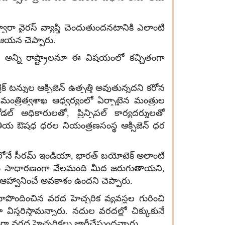
రా వైరస్ వ్యాప్తి చెందుతుందనటానికి ఎలాంటి
ా ఆయన చెప్పారు.
ఖ అన్ని రాష్ట్రాలనూ ఈ విషయంలో కచ్చితంగా
ిక్ టన్నుల ఆక్సిజెన్ ఉత్పత్తి అవుతున్నదని కరోన
త్రిత్వశాఖ ఆధ్వర్యంలో ఏర్పాటైన మంత్రుల
డల్ అధికారులతో, ప్రిన్సిపల్ కార్యదర్శులతో
ని, జాతీయ ఔషధ ధరల నియంత్రణసంస్థ ఆక్సిజెన్ ధర
 త్వరలోనే సీరమ్ ఇండియా, భారత్ బయోటెక్ అలాంటి
ోగాలు సాధారణంగా వేలమంది మీద జరుగుతాయని,
ఆహ్వానించే అవకాశం ఉందని చెప్పారు.
 రూపొందించిన వరద హెచ్చరిక వ్యవస్థల గురించి
తరిస్తామన్నారు. నదుల వరదల్లో చిక్కుకునే
 వరద హెచ్చరికలు జారీచేస్తుందన్నారు.