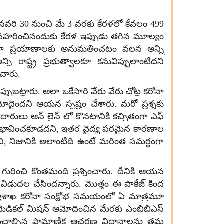
 జనవరి 30 నుంచి మే 3 వరకు కేరళలో కేవలం 499
యవహరించినందుకు కేరళ ఇప్పుడు తగిన మూల్యం
 బయటా ప్రయాణాలకు అనుమతించటం వలన అన్ని
ని రాష్ట్ర ప్రభుత్వాలకూ కనువిప్పులాంటిదని
ించారు.
్పుబట్టారు. అలా ఒకేసారి వేరు వేరు చోట్ల కరోనా
దైందని ఆయన స్పష్టం చేశారు. మరో ప్రశ్నకు
ారులు ఆన్ లైన్ లో కొనటానికి కచ్చితంగా ఎఫ్
డ్ గా భావించకూడదని, ఇతర వైద్య పరమైన కారణాల
ి, నిజానికి అలాంటిది ఉంటే మరింత సమర్థంగా
ురించి కొంతమంది ప్రశ్నించారు. దీనికి ఆయన
ు విడుదల చేసిందన్నారు. మొత్తం ఈ పాకేజ్ కింద
ంత్రిత్వశాఖ కరోనా సంక్షోభ సమయంలో ఏ మాత్రమూ
ల్ మెడికల్ మిషన్ ఆమోదించిన మేరకు ఎంబిబిఎస్
అనుసరించాల్సిన ప్రామాణిక ఆచరణ విధానాలను తమ