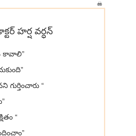
్టర్ హర్ష వర్ధన్
 కావాలి”
చుకుంది”
ి గుర్తించారు “
ు”
్షితం “
ందించాం”