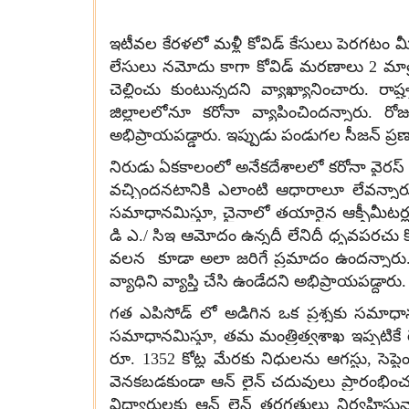
ఇటీవల కేరళలో మళ్లీ కోవిడ్ కేసులు పెరగటం మ
లేసులు నమోదు కాగా కోవిడ్ మరణాలు 2 మాత్
చెల్లించు కుంటున్నదని వ్యాఖ్యానించార
జిల్లాలలోనూ కరోనా వ్యాపించిందన్నారు. రోజ
అభిప్రాయపడ్డారు. ఇప్పుడు పండుగల సీజన్ ప్
నిరుడు ఏకకాలంలో అనేకదేశాలలో కరోనా వైరస్ ఒక్క
వచ్చిందనటానికి ఎలాంటి ఆధారాలూ లేవన్నార
సమాధానమిస్తూ, చైనాలో తయారైన ఆక్సీమీటర్లు
డి ఎ./ సిఇ ఆమోదం ఉన్నదీ లేనిదీ ధృవపరచు కో
వలన కూడా అలా జరిగే ప్రమాదం ఉందన్నారు. ఇ
వ్యాధిని వ్యాప్తి చేసి ఉండేదని అభిప్రాయపడ్దార
గత ఎపిసోడ్ లో అడిగిన ఒక ప్రశ్నకు సమాధాన
సమాధానమిస్తూ, తమ మంత్రిత్వశాఖ ఇప్పటికే రెం
రూ. 1352 కోట్ల మేరకు నిధులను ఆగస్టు, సెప్
వెనకబడకుండా ఆన్ లైన్ చదువులు ప్రారంభించటం
విద్యార్థులకు ఆన్ లైన్ తరగతులు నిర్వహిస్త