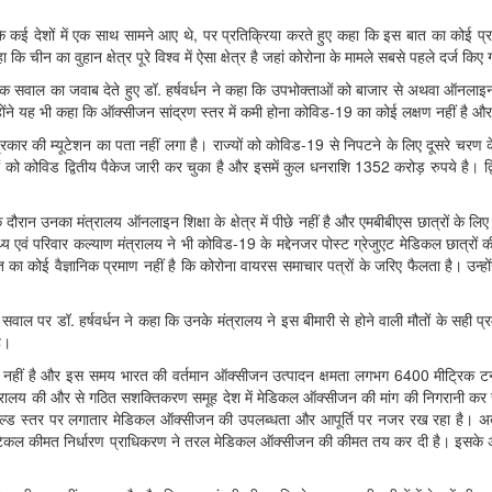
व के कई देशों में एक साथ सामने आए थे, पर प्रतिक्रिया करते हुए कहा कि इस बात का कोई प्र
 चीन का वुहान क्षेत्र पूरे विश्‍व में ऐसा क्षेत्र है जहां कोरोना के मामले सबसे पहले दर्ज किए
त एक सवाल का जवाब देते हुए डॉ. हर्षवर्धन ने कहा कि उपभोक्‍ताओं को बाजार से अथवा ऑनलाइन
ोंने यह भी कहा कि ऑक्‍सीजन सांद्रण स्‍तर में कमी होना कोविड-19 का कोई लक्षण नहीं है और 
प्रकार की म्‍यूटेशन का पता नहीं लगा है। राज्‍यों को कोविड-19 से निपटने के लिए दूसरे चरण के 
शों को कोविड द्वितीय पैकेज जारी कर चुका है और इसमें कुल धनराशि 1352 करोड़ रुपये है। द
े दौरान उनका मंत्रालय ऑनलाइन शिक्षा के क्षेत्र में पीछे नहीं है और एमबीबीएस छात्रों के लिए
वास्‍थ्‍य एवं परिवार कल्‍याण मंत्रालय ने भी कोविड-19 के मद्देनजर पोस्‍ट ग्रेजुएट मेडिकल छात
 का कोई वैज्ञानिक प्रमाण नहीं है कि कोरोना वायरस समाचार पत्रों के जरिए फैलता है। उन्‍हो
 एक सवाल पर डॉ. हर्षवर्धन ने कहा कि उनके मंत्रालय ने इस बीमारी से होने वाली मौतों के सही प्रम
है।
ी नहीं है और इस समय भारत की वर्तमान ऑक्सीजन उत्पादन क्षमता लगभग 6400 मीट्रिक टन 
ृह मंत्रालय की और से गठित सशक्तिकरण समूह देश में मेडिकल ऑक्‍सीजन की मांग की निगरानी कर रहा 
 फील्‍ड स्‍तर पर लगातार मेडिकल ऑक्‍सीजन की उपलब्‍धता और आपूर्ति पर नजर रख रहा है। अ
मास्‍युटिकल कीमत निर्धारण प्राधिकरण ने तरल मेडिकल ऑक्‍सीजन की कीमत तय कर दी है। इसके