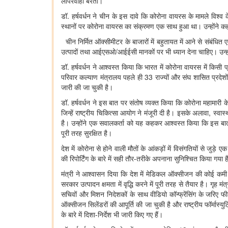
लापरवाही बरती।
डॉ. हर्षवर्धन ने चीन के इस दावे कि कोरोना वायरस के मामले विश्‍
स्‍थानों पर कोरोना वायरस का संक्रमण एक साथ हुआ था। उन्‍होंने कहा कि
चीन निर्मित ऑक्‍सीमीटर के बाजारों में बहुतायत में आने से संबंधि
उत्‍पादों तथा आईएसओ/आईईसी मानकों पर भी ध्‍यान देना चाहिए। उन्‍ह
डॉ. हर्षवर्धन ने आश्‍वस्‍त किया कि भारत में कोरोना वायरस में किसी 
परिवार कल्‍याण मंत्रालय पहले ही 33 राज्‍यों और संघ शासित प्रदे
जारी की जा चुकी है।
डॉ. हर्षवर्धन ने इस बात पर संतोष व्‍यक्‍त किया कि कोरोना महामारी क
जिन्‍हें राष्‍ट्रीय चिकित्‍सा आयोग ने मंजूरी दी है। इसके अलावा, स्‍
है। उन्‍होंने एक सवालकर्ता को यह कहकर आश्‍वस्‍त किया कि इस बात
पूरी तरह सुरक्षित है।
देश में कोरोना से होने वाली मौतों के आंकड़ों में विसंगतियों से जुड़े
की रिपोर्टिंग के बारे में सही तौर-तरीके अपनाना सुनिश्चित किया गया 
मंत्री ने आश्वासन दिया कि देश में मेडिकल ऑक्सीजन की कोई कम
सरकार उत्‍पादन क्षमता में वृद्धि करने में पूरी तरह से तैयार है। ग
सचिवों और मिशन निदेशकों के साथ वीडियो कॉन्‍फ्रेंसिंग के जरिए
ऑक्‍सीजन सिलेंडरों की आपूर्ति की जा चुकी है और राष्‍ट्रीय फॉर्
के बारे में दिशा-निर्देश भी जारी किए गए हैं।