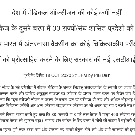
‘देश में मेडिकल ऑक्‍सीजन की कोई कमी नहीं’
ड पैकेज के दूसरे चरण में 33 राज्‍यों/संघ शासित प्रदेशो
भारत में अंतरनासा वैक्‍सीन का कोई चिकित्‍सकीय परीक
िकों को प्रोत्‍साहित करने के लिए सरकार की नई एसटी
प्रविष्टि तिथि: 18 OCT 2020 2:15PM by PIB Delhi
 आज संडे संवाद के छठे एपिसोड में सोशल मीडिया के अनेक जिज्ञासु संवादकर्ताओं के सवालों का जवा
मान करने और कोविड अनुकूल व्‍यवहार का त्‍योहारों के दौरान पालन करने पर विशेष जोर दिया। उ
 कहा कि ‘‘इस त्‍योहारी सीजन में उत्‍सव के बजाय दान को वरीयता दी जाए और अधिक भीड़भाड़ व
टरों और चिकित्‍सा कर्मियों और अन्‍य कोरोना योद्धाओं पर कोरोना का जो असर पड़ रहा है उससे मेरा 
ोतरी पर अपने विचार साझा करते हुए कहा कि 30 जनवरी से 3 मई तक केरल में मात्र 499 कोरोना
जा केरल को भुगतना पड़ा। व्‍यापार और पर्यटन के लिए राज्‍य में लोगों की संख्‍या में बढ़ोतरी 
सार का ग्राफ पूरी तरह बदल गया और रोजाना नए मामले दोगुना होने लगे और सभी सरकारों को इसस