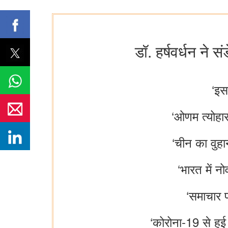
डॉ. हर्षवर्धन ने 
‘इस
‘ओणम त्‍योहा
‘चीन का वुहान
‘भारत में न
‘समाचार प
‘कोरोना-19 से हुई 