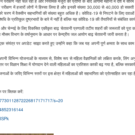
न परीक्षण नहीं चल रहा है और नियामक मंजूरी की प्राप्ति के बाद आगामी महीनों में देश में सीर
त्‍सकीय परीक्षण में हजारों लोगों ने हिस्‍सा लिया है और इनकी संख्‍या 30,000 से 40,000 हो
चरण में वैक्‍सीन सहभागियों की संख्‍या बहुत अधिक है। कोविड-19 से निपटने के लिए दवाओं के
 औषधि के प्रतिकूल दुष्‍प्रभावों के बारे में नहीं है बल्कि यह कोविड-19 की तैयारियों से संबंधित
कि मुम्‍बई और चेन्‍नई के लिए विकसित एकीकृत बाढ़ चेतावनी प्रणाली तटीय शहरों की जरूरतों को 
ारतीय मौसम विभाग के वर्षानुमान के आधार पर केन्‍द्रीय जल आयोग बाढ़ चेतावनी जारी करता है।
ंयंत्र पर अपडेट साझा करते हुए उन्‍होंने कहा कि जब यह अपनी पूर्ण क्षमता के साथ काम क
 ने अपनी विभिन्न योजनाओं के माध्यम से, विशेष रूप से महिला वैज्ञानिकों को लक्षित करके, लिंग
ी स्तर पर विज्ञान शिक्षा में योगदान देने वाली महिलाओं का प्रतिशत काफी बढ़ गया है, बल्कि सरक
ोजनाओं के जरिए विभिन्‍न स्‍तरों पर इस क्षेत्र में महिलाओं की सहभागिता को प्रोत्‍साहित कर रहा 
 पर क्लिक करें:
/1317730112872226817171717/s=20
64852316144
ISPk