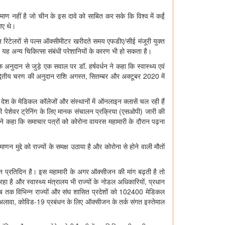
माण नहीं है जो चीन के इस दावे को साबित कर सके कि विश्‍व में कईं
 गए थे।
 रिटेलरों से पल्‍स ऑक्‍सीमीटर खरीदते समय एफडीए/सीई मंजूरी युक्‍त
यह अन्‍य चिकित्‍सा संबंधी परेशानियों के कारण भी हो सकता है।
अनुदान से जुड़े एक सवाल पर डॉ. हर्षवर्धन ने कहा कि स्‍वास्‍थ्‍य एवं
्वितीय चरण की अनुदान राशि अगस्‍त, सितम्‍बर और अक्‍टूबर 2020 में
 देश के मेडिकल कॉलेजों और संस्‍थानों में ऑनलाइन क्‍लासें चल रही हैं
्रों की पेशेवर ट्रेनिंग के लिए मानक संचालन प्रक्रिया (एसओपी) जारी की
ंने कहा कि समाचार पत्रों को कोरोना वायरस महामारी के दौरान पढ़ना
ाणन मुद्दे को राज्‍यों के समक्ष उठाया है और कोरोना से होने वाली मौतों
प्रतिदिन है। इस महामारी के अगर ऑक्‍सीजन की मांग बढ़ती है तो
है और स्‍वास्‍थ्‍य मंत्रालय भी राज्‍यों के नोडल अधिकारियों, प्रधान
ब तक विभिन्‍न राज्‍यों और संघ शासित प्रदेशों को 102400 मेडिकल
 अलावा, कोविड-19 प्रबंधन के लिए ऑक्‍सीजन के तर्क संगत इस्‍तेमाल