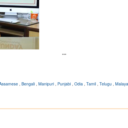
***
Assamese
,
Bengali
,
Manipuri
,
Punjabi
,
Odia
,
Tamil
,
Telugu
,
Malay