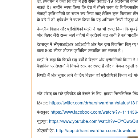
डॉ. हर्षवर्धन ने कहा कि देश में इस समय कोविड-19 अंतरनासा वैक्‍सी
सकते हैं। उन्‍होंने स्‍पष्‍ट किया कि देश में तीसरे चरण के चिकि
सैकड़ों प्रतिभागियों का चयन कर लिया जाए लेकिन कुल मिलाकर तीसरे 
के बारे में डॉ. हर्षवर्धन ने स्‍पष्‍ट किया कि यह अभियान किसी मौजूदा
केन्‍द्रीय विज्ञान और प्रौद्योगिकी मंत्री ने यह भी स्‍पष्‍ट किया 
और बिहार जैसे राज्‍य जहां नदियों में प्रतिवर्ष बाढ़ आती है वहां भ
देहरादून में सीएसआईआर-आईआईपी और गेल द्वारा विकसित किए गए एक स
वाला 800 लीटर डीजल प्रतिदिन उत्‍पादित कर सकता है।
मंत्री ने कहा कि पिछले छह वर्षों में विज्ञान और प्रौद्योगिकी विभाग
वैज्ञानिक प्रतिष्ठानों में निचले स्तर पर स्पष्ट है और न केवल स्कूल
स्थिति में और सुधार लाने के लिए विज्ञान एवं प्रौद्योगिकी विभाग नई य
संडे संवाद का छठे एपिसोड को देखने के लिए, कृपया निम्नलिखित लिंक
ट्विटर:
https://twitter.com/drharshvardhan/status
फेसबुक:
https://www.facebook.com/watch/?v=11143
यूट्यूब:
https://www.youtube.com/watch?v=OYQw5Q8
डीएचवी ऐप:
http://app.drharshvardhan.com/download