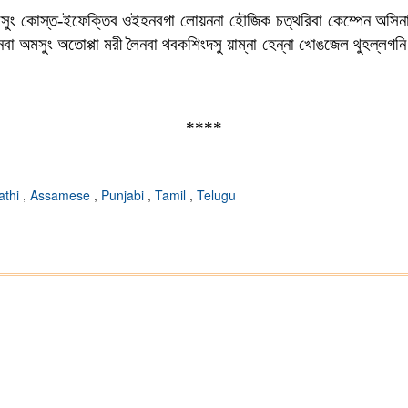
সুং কোস্ত-ইফেক্তিব ওইহনবগা লোয়ননা হৌজিক চত্থরিবা কেম্পেন অসিনা খুঙ
অমসুং অতোপ্পা মরী লৈনবা থবকশিংদসু য়াম্না হেন্না খোঙজেল থুহল্লগনি। 
****
athi
,
Assamese
,
Punjabi
,
Tamil
,
Telugu