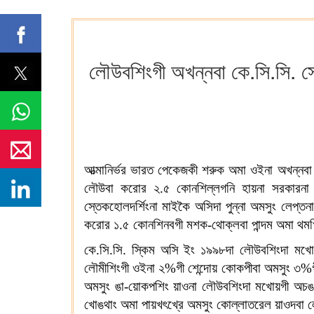
লৌউবশিংগী অখন্নবা কে.সি.সি. সে
আত্মানির্ভর ভারত পেকেজকী শরুক অমা ওইনা অখন্নবা সে
লৌউবা করোর ২.৫ কোনশিল্লগনি হায়না সরকারনা লা
স্তেকহোলদর্শিংনা মাইকৈ অসিদা পুন্না অমসুং লেপ্
করোর ১.৫ কোনশিনবগী মশক-থোক্লবা পান্দম অমা থমখ
কে.সি.সি. স্কিম অসি ইং ১৯৯৮দা লৌউবশিংদা মখো
লৌমীশিংগী ওইনা ২%গী শেন্দোয় কোকপীবা অমসুং ৩%গী ইন
অমসুং ঙা-য়োকপশিং য়াওনা লৌউবশিংদা মখোয়গী অচঙবা 
খোঙথাং অমা পায়খৎখ্রে অমসুং কোল্লাতরেল য়াওদবা ল