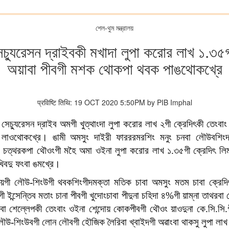
শেল-থুম মন্ত্রালয়
চ্যুরেসন দ্রাইবকী মখাদা লুপা করোর লাখ ১.৩
অয়াবা পীবগী মশক থোকপা থবক পাঙথোকখ্রে
प्रविष्टि तिथि: 19 OCT 2020 5:50PM by PIB Imphal
চ্যুরেসন দ্রাইব অমগী খুত্থাংদা লুপা করোর লাখ ২গী ক্রেদিৎকী তেংবাং য়
ওথোকখ্রে। ঙামী অমসুং দাইরী ফারররমরশিং মনুং চনবা লৌউবশিংদা ক
তনা চত্থরকপা থৌওংগী মহৈ অমা ওইনা লুপা করোর লাখ ১.৩৫গী ক্রেদিৎ লি
িবদু ফংবা ঙমখ্রে।
য়গী লৌউ-শিংউগী থবকশিংগীদমক্তা মতিক চাবা অমসুং মতম চাবা ক্রেদ
্সেন্তিব মতাং চানা পীবগী খুদোংচাবা পীদুনা চহিদা ৪%গী য়াম্না তাথরবা
শেল্লেপকী তেংবাং ওইনা শেন্দোয় কোকপীবগী থৌওং য়াওদুনা কে.সি.সি.গী 
ৌউ-শিংউবগী লোন লৌবগী হৌজিক লৈরিবা খ্বাইদগী অৱাংবা থাকসু লুপা লাখ 