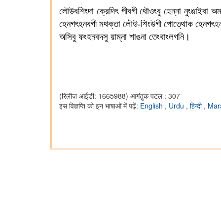
লৌউবশিংদা ক্রেদিৎ পীবগী থৌওংবু হেন্না নুংঙাইবা অম
হেনগৎহনবগী মথক্তা লৌউ-শিংউগী পোত্থোক হেনগৎহনবা 
অসিবু ফংহনবদসু য়াম্না শাঙনা তেংবাংলগনি।
(रिलीज़ आईडी: 1665988)
आगंतुक पटल : 307
इस विज्ञप्ति को इन भाषाओं में पढ़ें:
English
,
Urdu
,
हिन्दी
,
Mar