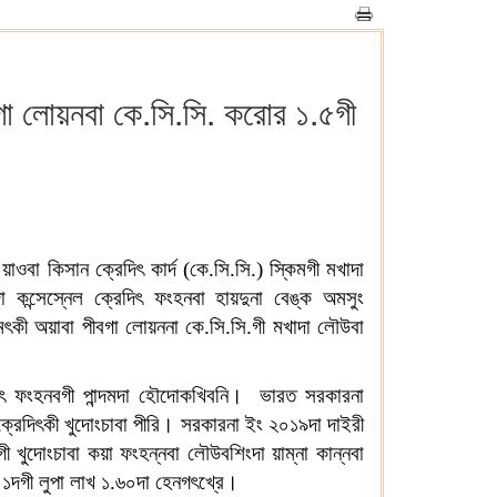
৫গা লোয়নবা কে.সি.সি. করোর ১.৫গী
াওবা কিসান ক্রেদিৎ কার্দ (কে.সি.সি.) স্কিমগী মখাদা
ন্সেস্নেল ক্রেদিৎ ফংহনবা হায়দুনা বেঙ্ক অমসুং
মৎকী অয়াবা পীবগা লোয়ননা কে.সি.সি.গী মখাদা লৌউবা
িৎ ফংহনবগী পান্দমদা হৌদোকখিবনি। ভারত সরকারনা
 ক্রেদিৎকী খুদোংচাবা পীরি। সরকারনা ইং ২০১৯দা দাইরী
খুদোংচাবা কয়া ফংহন্নবা লৌউবশিংদা য়াম্না কান্নবা
১দগী লুপা লাখ ১.৬০দা হেনগৎখ্রে।