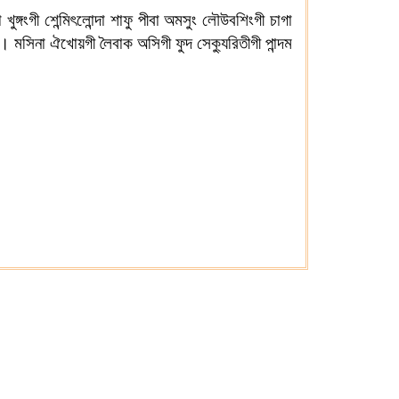
্গংগী শেন্মিৎলোন্দা শাফু পীবা অমসুং লৌউবশিংগী চাগা
মসিনা ঐখোয়গী লৈবাক অসিগী ফুদ সেক্যুরিতীগী পান্দম