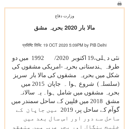
وزارت دفاع
مالا بار 2020 بحریہ مشق
प्रविष्टि तिथि: 19 OCT 2020 5:09PM by PIB Delhi
نئی دہلی،19
اکتوبر 2020/
1992 میں دو
طرفہ ہندستانی بحریہ-امریکی مشقوں کی
شکل میں بحریہ مشقوں کی مالا بار سریز
(سلسلہ) شروع ہوا ۔ جاپان 2015 میں
بحریہ مشقوں میں شامل ہوا۔ یہ سالانہ
مشق 2018 میں فلپین کے ساحل سمندر میں
گوآم کے ساحل پر، 2019 میں جاپان کے
ساحل سے دور اور اس سال بعد میں
خلیج بنگال اور بحر عرب میں منعقد