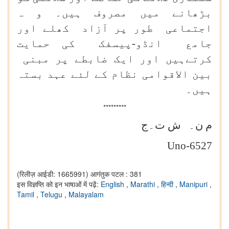
بڑھانے میں مصروف ہیں۔ و ہ
اجتماعی طور پر آزاد کھلے اور
جامع انڈو-پیسفک کی حمایت
کرتےہیں اور ایک ضابطے پر مبنی
بین الاقوامی نظام کے لئے عہد بستہ
ہیں۔
*********
م ن۔ ش ت۔ج
Uno-6527
(रिलीज़ आईडी: 1665991)
आगंतुक पटल : 381
इस विज्ञप्ति को इन भाषाओं में पढ़ें:
English
,
Marathi
,
हिन्दी
,
Manipuri
,
Tamil
,
Telugu
,
Malayalam