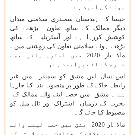
ہونے کی امید ہے۔
جیسا کہ ہندستان سمندری سلامتی میدان
دیگر ممالک کے ساتھ تعاون بڑھانے کی
کوشش کررہا ہے اور آسٹریلیا کے ساتھ
بڑھتے ہوئے سلامتی تعاون کی روشنی میں ،
مالا بار 2020 میں آسٹریلیائی حصے
داری کے لئے پرامید ہے،۔
اس سال اس مشق کو سمندر میں غیر
رابطہ خاکے کے طور پر منصوبہ بند کیا جارہا
ہے ۔ مشق میں حصہ لینے والے ممالک کے
بحریہ کے درمیان اشتراک اور تال میل کو
مضبوط کیا جائے گا۔
مالا بار 2020 مشق میں حصہ لینے والے
سمندری علاقے کی حفاظت اور سلامتی کو