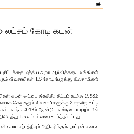
5 லட்சம் கோடி கடன்
 திட்டத்தை மத்திய அரசு அறிவித்தது. வங்கிகள்
1.5
,
்கும் விவசாயிகள்
கோடி பேருக்கு
விவசாயிகள்
1998
ிகள் கடன் அட்டை (கேசிசி) திட்டம் கடந்த
ம்
3
்காக செலுத்தும் விவசாயிகளுக்கு
சதவீத வட்டி
2019
,
ைகள் கடந்த
ம் ஆண்டு
கால்நடை மற்றும் மீன்
1.6
திலிருந்து
லட்சம் வரை உயர்த்தப்பட்டது.
,
விவசாய உற்பத்தியும் அதிகரிக்கும். நாட்டின் உணவு