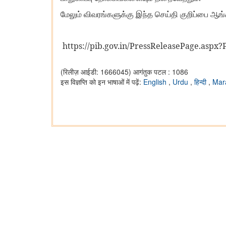
மேலும் விவரங்களுக்கு இந்த செய்தி குறிப்பை ஆங
https://pib.gov.in/PressReleasePage.aspx
(रिलीज़ आईडी: 1666045)
आगंतुक पटल : 1086
इस विज्ञप्ति को इन भाषाओं में पढ़ें:
English
,
Urdu
,
हिन्दी
,
Mar