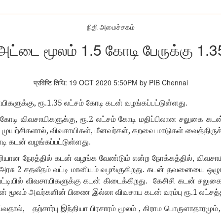
நிதி அமைச்சகம்
ட்டை மூலம் 1.5 கோடி பேருக்கு 1.3
प्रविष्टि तिथि: 19 OCT 2020 5:50PM by PIB Chennai
,
1.35
யிகளுக்கு
ரூ.
லட்சம் கோடி கடன் வழங்கப்பட்டுள்ளது.
,
2
கோடி விவசாயிகளுக்கு
ரூ.
லட்சம் கோடி மதிப்பிலான சலுகை கடன்
,
,
,
 முயற்சிகளால்
விவசாயிகள்
மீனவர்கள்
கறவை மாடுகள் வைத்திருக
டி கடன் வழங்கப்பட்டுள்ளது.
,
ரியான நேரத்தில் கடன் வழங்க வேண்டும் என்ற நோக்கத்தில்
விவசாய
2
 அரசு
சதவீதம் வட்டி மானியம் வழங்குகிறது. கடன் தவனையை ஒழுங
்டியில் விவசாயிகளுக்கு கடன் கிடைக்கிறது. கேசிசி கடன் சலுக
1
 இதன் மூலம் அவர்களின் பிணை இல்லா விவசாய கடன் வரம்பு ரூ.
லட்சத்
,
,
்வதால்
தற்சார்பு இந்தியா பிரசாரம் மூலம்
கிராம பொருளாதாரமும்