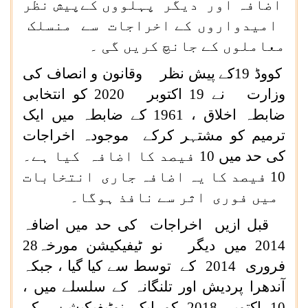
اضافہ اور دیگر پہلووں کےپیش نظر
امیدواروں کے اخراجات سے منسلک
معاملوں کے جانچ کریں گی ۔
کووڈ 19کے پیش نظر وقانون و انصاف کی
وزارت نے 19 اکتوبر 2020 کو انتخابی
ضابطہ اخلاق ، 1961 کے ضابطہ میں ایک
ترمیم کو مشتہر کرکے موجودہ اخراجات
کی حد میں 10 فیصد کا اضافہ کیا ہے۔
10 فیصد کا یہ اضافہ جاری انتخابات
میں فوری اثر سے نافذ ہوگا۔
قبل ازیں اخراجات کی حد میں اضافہ
2014 میں دیگر نو ٹیفیکیشن مورخہ28
فروری 2014 کے توسط سے کیا گیا ، جبکہ
آندھرا پردیش اور تلنگانہ کے سلسلے میں ،
10 اکتوبر 2018 کو ایک نوٹیفیکیشن کے