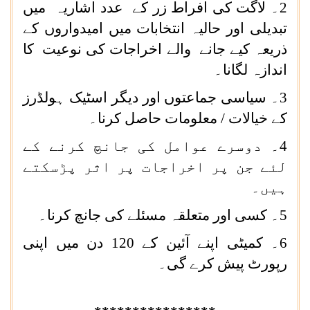
2۔ لاگت کی افراط زر کے عدد اشاریہ میں
تبدیلی اور حالیہ انتخابات میں امیدواروں کے
ذریعہ کیے جانے والے اخراجات کی نوعیت کا
اندازہ لگانا۔
3۔ سیاسی جماعتوں اور دیگر اسٹیک ہولڈرز
کے خیالات / معلومات حاصل کرنا۔
4۔ دوسرے عوامل کی جانچ کرنے کے
لئے جن پر اخراجات پر اثر پڑسکتے
ہیں۔
5۔ کسی اور متعلقہ مسئلے کی جانچ کرنا۔
6۔ کمیٹی اپنے آئین کے 120 دن میں اپنی
رپورٹ پیش کرے گی۔