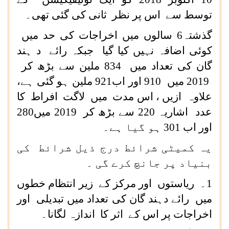
توسط سے اس پر نظر ثانی کی گئی تھی۔
گذشتہ6 سالوں میں اخراجات کی حد میں
کوئی اضافہ نہیں کیا گیا جبکہ رائے د ہند
گان کی تعداد میں 834 ملین سے بڑھ کر
2019 میں 910 اور اب921 ملین ہو گئی ہے،
علاوہ ازیں ، اس مدت میں لاگت افراط کا
عدد اشاریہ 220 سے بڑھ کر 2019 میں280
اور اب 301 ہو گیا ہے۔
یہ کمیٹی شرائط درج ذیل شرائط کی
بنیاد پر جانچ کرے گی ۔
1۔ ریاستوں اور مرکز کے زیر انتظام خطوں
میں رائے دہند گان کی تعداد میں تبدیلی اور
اخراجات پر اس کے اثر کا اندازہ لگانا۔