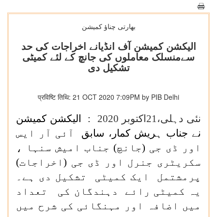
بھارتی چناؤ کمیشن
الیکشن کمیشن آف انڈیانے اخراجات کی حد
سےمنسلک معاملوں کی جانچ کے لئے کمیٹی
تشکیل دی
प्रविष्टि तिथि: 21 OCT 2020 7:09PM by PIB Delhi
نئی دہلی،
21اکتوبر 2020
: الیکشن کمیشن
نے
جناب ہریش کمار، سابق
آئی آر ایس
اور ڈی جی (جانچ) جناب امیش سنہا ،
سکریٹری جنرل اور ڈی جی (اخراجات)
پرمشتمل ایک کمیٹی تشکیل دی ہے۔
یہ کمیٹی رائے دہندگان کی تعداد
میں اضافہ اور مہنگائی کی شرح میں