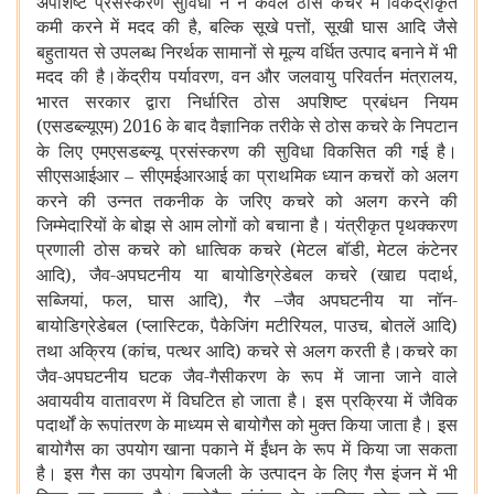
अपशिष्ट प्रसंस्करण सुविधा ने न केवल ठोस कचरे में विकेंद्रीकृत
कमी करने में मदद की है
बल्कि सूखे पत्तों
सूखी घास आदि जैसे
,
,
बहुतायत से उपलब्ध निरर्थक सामानों से मूल्य वर्धित उत्पाद बनाने में भी
मदद की है।केंद्रीय पर्यावरण
वन और जलवायु परिवर्तन मंत्रालय
,
,
भारत सरकार द्वारा निर्धारित ठोस अपशिष्ट प्रबंधन नियम
(एसडब्ल्यूएम
2016 के बाद वैज्ञानिक तरीके से ठोस कचरे के निपटान
)
के लिए एमएसडब्ल्यू प्रसंस्करण की सुविधा विकसित की गई है।
सीएसआईआर
सीएमईआरआई
का प्राथमिक ध्यान कचरों को अलग
–
करने की उन्नत तकनीक के जरिए कचरे को अलग करने की
जिम्मेदारियों के बोझ से आम लोगों को बचाना है। यंत्रीकृत पृथक्करण
प्रणाली ठोस कचरे को धात्विक कचरे (मेटल बॉडी
मेटल कंटेनर
,
आदि)
जैव-अपघटनीय या बायोडिग्रेडेबल कचरे (खाद्य पदार्थ
,
,
सब्जियां
फल
घास आदि)
गैर –
जैव अपघटनीय या नॉन-
,
,
,
बायोडिग्रेडेबल (प्लास्टिक
पैकेजिंग मटीरियल
पाउच
बोतलें आदि)
,
,
,
तथा अक्रिय (कांच
पत्थर आदि) कचरे से अलग करती है।कचरे का
,
जैव-अपघटनीय घटक जैव-गैसीकरण के रूप में जाना जाने वाले
अवायवीय वातावरण में विघटित हो जाता है। इस प्रक्रिया में जैविक
पदार्थों के रूपांतरण के माध्यम से बायोगैस को मुक्त किया जाता है। इस
बायोगैस का उपयोग खाना पकाने में ईंधन के रूप में किया जा सकता
है। इस गैस का उपयोग बिजली के उत्पादन के लिए गैस इंजन में भी