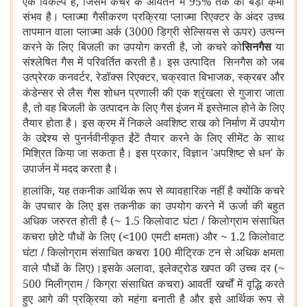
एक विकल्प है, जिसमें कचरे के आयतन में 95% तक की बड़ी कमी
संभव है। प्लाज्मा गैसीकरण प्रक्रिया प्लाज्मा रिएक्टर के अंदर उच्च
तापमान वाला प्लाज्मा अर्क (3000 डिग्री सेल्सियस से ऊपर) उत्पन्न
करने के लिए बिजली का उपयोग करती है, जो कचरे को
सिनगैस
या
संश्लेषित गैस में परिवर्तित करती है। इस उत्पादित सिनगैस को जब
उत्प्रेरक कनवर्टर
रेडॉक्स रिएक्टर
चक्रवात विभाजक
स्क्रबर और
,
,
,
कंडेन्सर से लैस गैस शोधन प्रणाली की एक श्रृंखला से गुजारा जाता
है, तो वह बिजली के उत्पादन के लिए गैस इंजन में इस्तेमाल होने के लिए
तैयार होता है। इस क्रम में निकले अवशिष्ट राख को निर्माण में उपयोग
के उद्देश्य से पुनर्नवीनीकृत ईंटें तैयार करने के लिए सीमेंट के साथ
मिश्रित किया जा सकता है। इस प्रकार
विज्ञान
अपशिष्ट से धन
के
,
'
'
उपार्जन में मदद करता है।
हालांकि, यह तकनीक आर्थिक रूप से व्यावहारिक नहीं है क्योंकि कचरे
के उपचार के लिए इस तकनीक का उपयोग करने में ऊर्जा की बहुत
अधिक जरुरत होती है (
1.5 किलोवाट घंटा
किलोग्राम संसाधित
~
/
कचरा छोटे पौधों के लिए (
100 एमटी
क्षमता) और
1.2 किलोवाट
<
~
घंटा
किलोग्राम संसाधित कचरा 100 मीट्रिक टन से अधिक क्षमता
/
वाले पौधों के लिए)।इसके अलावा
इलेक्ट्रोड खपत की उच्च दर (
,
~
500 मिलीग्राम / किग्रा संसाधित कचरा) आवर्ती खर्चों में वृद्धि करते
हुए आगे की प्रक्रिया को महंगा बनाती है और इसे आर्थिक रूप से