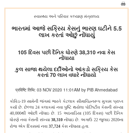
સ્વાસ્થ્ય અને પરિવાર કલ્યાણ મંત્રાલય
ભારતમાં આજે સક્રિય કેસનું ભારણ ઘટીને 5.5
લાખ કરતાં ઓછું નોંધાયું
105 દિવસ પછી દૈનિક ધોરણે 38,310 નવા કેસ
નોંધાયા
કુલ સાજા થયેલા દર્દીઓનો આંકડો સક્રિય કેસ
કરતાં 70 લાખ વધારે નોંધાયો
प्रविष्टि तिथि: 03 NOV 2020 11:01AM by PIB Ahmedabad
કોવિડ
-19
સામેની જંગમાં ભારતે કેટલાક સીમાચિહ્નરૂપ મુકામ પ્રાપ્ત
કર્યા છે
.
છેલ્લા
24
કલાકમાં નવા પુષ્ટિ થયેલા પોઝિટીવ કેસની સંખ્યા
40,000
થી ઓછી નોંધાઇ છે
. 15
અઠવાડિયા
(105
દિવસ
)
પછી દૈનિક
ધોરણે નવા કેસની સંખ્યા
38,310
નોંધાઇ છે
.
અગાઉ
22
જુલાઇ
2020
ના
રોજ એક દિવસમાં નવા
37,724
કેસ નોંધાયા હતા
.