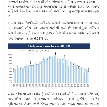
ભારતમાં દરરોજ કોવિડમાંથી મોટી સંખ્યામાં દર્દીઓ સાજા થઇ રહ્યાં છે
અને મૃત્યુદરમાં નોંધપાત્ર પ્રમાણમાં ઘટાડો નોંધાઇ રહ્યો છે
,
તેમજ
સક્રિય કેસની સંખ્યામાં એકધારો ઘટાડો થવાનું વલણ જળવાઇ રહ્યું
છે
.
અન્ય એક સિદ્ધિરૂપે
,
સક્રિય કેસની સંખ્યામાં ધરખમ ઘટાડો થતા
5.5
લાખથી નીચે આ આંકડો પહોંચી ગયો છે
.
દેશમાં કુલ સક્રિય
કેસની સંખ્યા હવે માત્ર
5,41,405
રહી છે જે અત્યાર સુધીમાં નોંધાયાલે
કુલ કેસમાંથી ફક્ત
6.55%
છે
.
સમગ્ર દેશમાં વ્યાપકધોરણે અને સતત ઘણી મોટી સંખ્યામાં પરીક્ષણો
,
તાત્કાલિક અને અસરકારક સર્વેલન્સ અને ટ્રેકિંગ
,
ત્વરિત
હોસ્પિટલાઇઝેશન અને કેન્દ્ર સરકાર દ્વારા બહાર પાડવામાં આવેલા