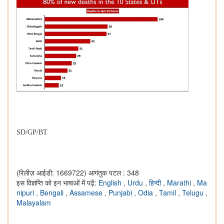
SD/GP/BT
(रिलीज़ आईडी: 1669722)
आगंतुक पटल : 348
इस विज्ञप्ति को इन भाषाओं में पढ़ें:
English
,
Urdu
,
हिन्दी
,
Marathi
,
Ma
nipuri
,
Bengali
,
Assamese
,
Punjabi
,
Odia
,
Tamil
,
Telugu
,
Malayalam