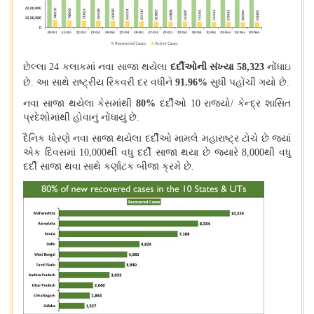
છેલ્લા
24
કલાકમાં નવા સાજા થયેલા
દર્દીઓની સંખ્યા
58,323
નોંધાઇ
છે
.
આ સાથે રાષ્ટ્રીય રિકવરી દર વધીને
91.96%
સુધી પહોંચી ગયો છે
.
નવા સાજા થયેલા કેસમાંથી
80%
દર્દીઓ
10
રાજ્યો
/
કેન્દ્ર શાસિત
પ્રદેશોમાંથી હોવાનું નોંધાયું છે
.
દૈનિક ધોરણે નવા સાજા થયેલા દર્દીઓ મામલે મહારાષ્ટ્ર ટોચે છે જ્યાં
એક દિવસમાં
10,000
થી વધુ દર્દી સાજા થયા છે જ્યારે
8,000
થી વધુ
દર્દી સાજા થવા સાથે કર્ણાટક બીજા ક્રમે છે
.