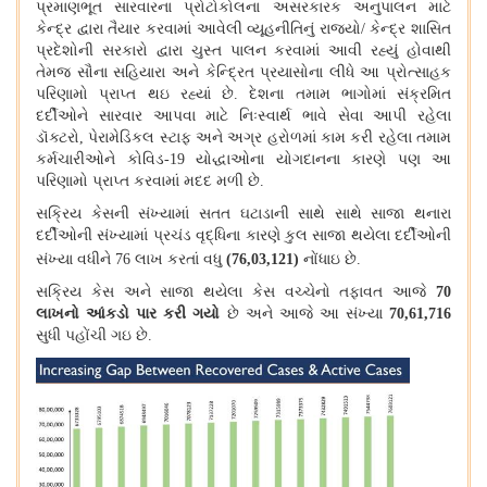
પ્રમાણભૂત સારવારના પ્રોટોકોલના અસરકારક અનુપાલન માટે
કેન્દ્ર દ્વારા તૈયાર કરવામાં આવેલી વ્યૂહનીતિનું રાજ્યો
/
કેન્દ્ર શાસિત
પ્રદેશોની સરકારો દ્વારા ચુસ્ત પાલન કરવામાં આવી રહ્યું હોવાથી
તેમજ સૌના સહિયારા અને કેન્દ્રિત પ્રયાસોના લીધે આ પ્રોત્સાહક
પરિણામો પ્રાપ્ત થઇ રહ્યાં છે
.
દેશના તમામ ભાગોમાં સંક્રમિત
દર્દીઓને સારવાર આપવા માટે નિઃસ્વાર્થ ભાવે સેવા આપી રહેલા
ડૉક્ટરો
,
પેરામેડિકલ સ્ટાફ અને અગ્ર હરોળમાં કામ કરી રહેલા તમામ
કર્મચારીઓને કોવિડ
-19
યોદ્ધાઓના યોગદાનના કારણે પણ આ
પરિણામો પ્રાપ્ત કરવામાં મદદ મળી છે
.
સક્રિય કેસની સંખ્યામાં સતત ઘટાડાની સાથે સાથે સાજા થનારા
દર્દીઓની સંખ્યામાં પ્રચંડ વૃદ્ધિના કારણે કુલ સાજા થયેલા દર્દીઓની
સંખ્યા વધીને
76
લાખ કરતાં વધુ
(76,03,121)
નોંધાઇ છે
.
સક્રિય કેસ અને સાજા થયેલા કેસ વચ્ચેનો તફાવત આજે
70
લાખનો આંકડો પાર કરી ગયો
છે અને આજે આ સંખ્યા
70,61,716
સુધી પહોંચી ગઇ છે
.