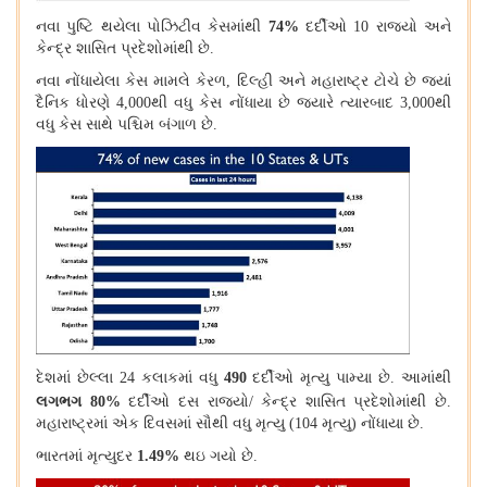
નવા પુષ્ટિ થયેલા પોઝિટીવ કેસમાંથી
74%
દર્દીઓ
10
રાજ્યો અને
કેન્દ્ર શાસિત પ્રદેશોમાંથી છે
.
નવા નોંધાયેલા કેસ મામલે કેરળ
,
દિલ્હી અને મહારાષ્ટ્ર ટોચે છે જ્યાં
દૈનિક ધોરણે
4,000
થી વધુ કેસ નોંધાયા છે જ્યારે ત્યારબાદ
3,000
થી
વધુ કેસ સાથે પશ્ચિમ બંગાળ છે
.
દેશમાં છેલ્લા
24
કલાકમાં વધુ
490
દર્દીઓ મૃત્યુ પામ્યા છે
.
આમાંથી
લગભગ
80%
દર્દીઓ દસ રાજ્યો
/
કેન્દ્ર શાસિત પ્રદેશોમાંથી છે
.
મહારાષ્ટ્રમાં એક દિવસમાં સૌથી વધુ મૃત્યુ
(104
મૃત્યુ
)
નોંધાયા છે
.
ભારતમાં મૃત્યુદર
1.49%
થઇ ગયો છે
.