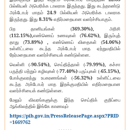
பில்லியன் அமெரிக்க டாலராக இருந்தது. இது கடந்தாண்டு
24.9
அக்டோபர் மாதம்
பில்லியன் அமெரிக்க டாலராக
8.31%
இருந்தது. இது
எதிர்மறையான வளர்ச்சியாகும்.
369.30%),
பிற தானியங்கள் (
அரிசி
112.15%),
76.62%),
(
எண்ணெய் உணவுகள் (
இரும்புத்
73.89%) ,
54.06%)
தாது (
எண்ணெய் விதைகள் (
உள்ளிட்டவை கடந்த அக்டோபர் மாத ஏற்றுமதியில்
நேர்மறையான வளர்ச்சியைக் கண்டுள்ளன.
90.54%),
79.99%),
வெள்ளி (-
செய்தித்தாள் (-
கச்சா
77.40%)
65.15%),
பருத்தி மற்றும் கழிவுகள் (-
பருப்புகள் (-
56.32%)
போக்குவரத்து உபகரணங்கள் (-
உள்ளிட்டவை
கடந்த அக்டோபர் மாத இறக்குமதியில் எதிர்மறையான
வளர்ச்சியைக் கண்டுள்ளன.
மேலும் விவரங்களுக்கு இந்த செய்திக் குறிப்பை
ஆங்கிலத்தில் இங்கே காணவும்
https://pib.gov.in/PressReleasePage.aspx?PRID
=1669762