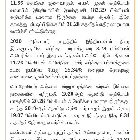
11.56
சதவீதம் குறைவாகும். ஏப்ரல் முதல் அக்டோபர்
182.29
வரையில் இந்தியாவின் இறக்குமதி
பில்லியன்
அமெரிக்க டாலராக இருந்தது. கடந்த ஆண்டு இதே
36.28
காலத்துடன் ஒப்பிடுகையில்
சதவீதம் எதிர்மறையான
வளர்ச்சி ஏற்பட்டுள்ளது.
2020
அக்டோபர் மாதத்தில் இந்தியாவின் நிகர
8.78
இறக்குமதியின் வர்த்தக பற்றாக்குறை
பில்லியன்
அமெரிக்க டாலர். இது கடந்தாண்டு அக்டோபரில் பதிவான
11.76
பில்லியன் அமெரிக்க டாலர் வர்த்தக பற்றாக்குறை
25.34%
உடன் ஒப்பிடும் போது
என்னும் அளவுக்கு
கணிசமான முன்னேற்றம் ஏற்பட்டுள்ளது.
பெட்ரோலியம் அல்லாத மற்றும் ரத்தின கற்கள் இல்லாத
2020-
நகைகளின் ஏற்றுமதி
ஆம் ஆண்டு அக்டோபர்
20.28
மாதத்தில்
பில்லியன் அமெரிக்க டாலராக இருந்தது.
2019-
கடந்த
ஆம் ஆண்டு அக்டோபர் மாதம் இதன் அளவு
19.07
6.34
பில்லியன் அமெரிக்க டாலராக இருந்தது. இது
சதவீதம் நேர்மறை வளர்ச்சியாகும்.
எண்ணெய் அல்லாத மற்றும் தங்கம் அல்லாத பொருட்களின்
22.83
இறக்குமதி இந்த வருடம் அக்டோபர் மாதத்தில்