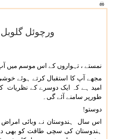
ورچوئل گلوبل 
نمستے ، تہواروں کے اس موسم میں آپ
مجھے آپ کا استقبال کرتے ہوئے خو
امید ہے کہ ایک دوسرے کے نظریات ک
طورپر سامنے آئے گی۔
دوستو!
اس سال ہندوستان نے وبائی امراض سے
ہندوستان کی سچی طاقت کو بھی دیک