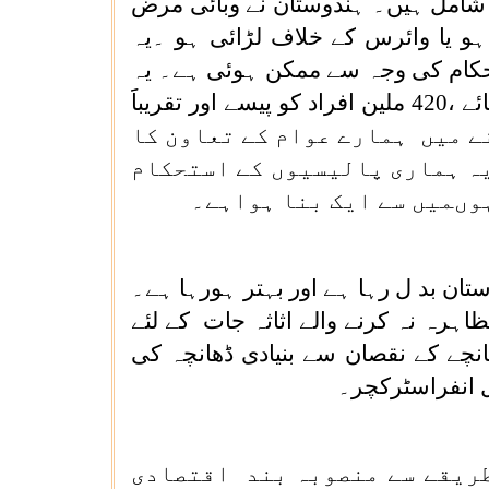
 شامل ہیں۔ ہندوستان نے وبائی مرض
ہو یا وائرس کے خلاف لڑائی ہو ۔یہ
حکام کی وجہ سے ممکن ہوئی ہے۔ یہ
ہمارے نظاموں کی طاقت کا ہی نتیجہ ہے کہ ہم تقریباََ800 ملین افراد کو اناج فراہم کرپائے ،420 ملین افراد کو پیسے اور تقریباََ
ے میں ہمارے عوام کے تعاون کا
یہ ہماری پالیسیوں کے استحکام
وںمیں سے ایک بنا ہواہے۔
ن بد ل رہا ہے اور بہتر ہورہا ہے۔
اہرہ نہ کرنے والے اثاثہ جات کے لئے
چے کے نقصان سے بنیادی ڈھانچہ کی
 انفراسٹرکچر۔
طریقے سے منصوبہ بند اقتصادی