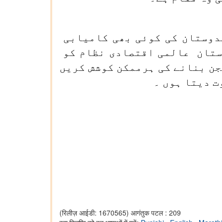
دوستان کی کوئی بھی کامیابی
ستان عالمی اقتصادی نظام کو
ن بنانے کی ہرممکن کوشش کریں
ت دیتا ہوں ۔
(रिलीज़ आईडी: 1670565)
आगंतुक पटल : 209