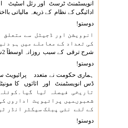
انویسٹمنٹ ٹرسٹ اور رئل اسٹیٹ انو
ادائیگی کے نظام کے ذریعہ مالیاتی بااخت
دوستو!
انوویشن اور ڈجیٹل سے متعلق پ
شرح ترقی کے سبب روزانہ اوسطاََ 2سے 3اسٹارٹ ا پ کاؤنٹ کئے جارہے ہیں۔
دوستو!
ہماری حکومت نے متعدد پرائیویٹ سرما
تاریخی فیصلہ لیا گیا۔کوئلہ 
شعبوںمیں پرائیویٹ اداروں کی 
کے لئے نئی پبلک سیکٹر انڈر ٹی
دوستو!