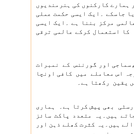
ر ہمارے کارکنوں کی ہنرمندیوں
ا جاسکے ۔ایک ایسی حکمت عملی
المی مرکز بننا ہے ۔ایک ایسی
 کا استعمال کرکے عالمی ترقی
 ،سماجی اور گورننس کے نمبرات
جہ اس معاملے میں کافی اونچا
ں یقین رکھتا ہے۔
رسٹی بھی پیش کرتا ہے۔ ہماری
جاتے ہیں۔یہ متعدد پاکٹ سائز
لے ہیں۔یہ کثرت کھلے ذہن اور
م پر مبنی ہے۔