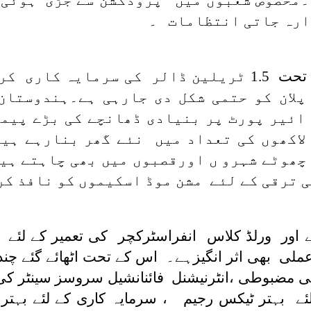
۔مخصوص شعبوں میں پروڈکشن سے جڑی ہوئی
ارہ جاتی انتظامات ۔
ہم نیشنل انفراسٹرکچر پائپ لائن کے تحت 1.5 ٹریلین ڈال
لان کو حتمی شکل دی جارہی ہے۔ہندوستان
 ائیر پورٹ پر بنیادی ڈھانچے کی بڑے پیم
اکھوں کی تعداد میں نئے گھر بنارہے ہی
چھوٹے شہرو ں اورقصبوں میں بھی چاہتے ہیں
ی ترقی کے لئے مشن موڈ اسکیموں کو نافذ کر
رنے اور ورلڈ کلاس انفراسٹرکچر کی تعمیر کے
ملی بھی اثر انگیزہے۔ اس کے تحت اٹھائے گئے چند
کی مضبوطی ،انٹرنیشنل فائنانشیل سروسز سینٹر کی 
لئے بہتر ٹیکس رجیم ، سرمایہ کاری کے لئے بہتر