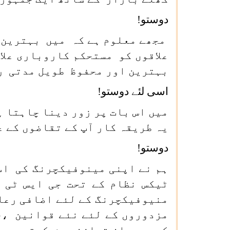
دوستو!
مجھے معلوم ہے کہ میں بہترین م
علاقوں کو مستحکم کاروباری علا
بہترین اور محفوظ طویل مدتی ر
اسی لئے دوستو!
میں اس بات پر زور دینا چاہتا ہ
یہ طریقہ کار آپ کے تقاضوں کے 
دوستو!
ہم نے اپنی مینوفیکچرنگ کی اس
ٹیکس نظام کے تحت جی ایس ٹی 
منیوفیکچرنگ کے لئے اضافی رعای
مزدوروں کے لئے نئے قوانین ،جس