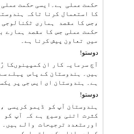
حکمت عملی ہے۔ایسی حکمت عملی ج
کا استعمال کرنا تاکہ ہندوستا
،جس کا مقصد ہماری ٹکنالوجی ک
حکمت عملی جس کا مقصد ہمارے ب
میں تعاون پیش کرنا ہے۔
دوستو!
آج سرمایہ کار ان کمپینوںکا ر
ہیں۔ ہندوستان کے پاس پہلے سے
ہے۔ ہندوستان ای ایس جی پر یکس
دوستو!
ہندوستان آپ کو ڈیمو کریسی ،
کثرت اتنی وسیع ہے کہ آپ کو 
اورمتعدد ترجیحات والے ہیں۔ ی
کھلے بازار کے ساتھ ایک جمہوری