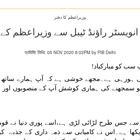
وزیراعظم کا دفتر
انویسٹر راؤنڈ ٹیبل سے وزیراعظم کے
प्रविष्टि तिथि: 05 NOV 2020 8:02PM by PIB Delhi
 سب کو مبارکباد!
شی ہورہی ہے۔مجھے خوشی ہے کہ آپ ہمارے ساتھ 
و سمجھنے کی ہماری کوشش آپ کے منصوبوں اور ہ
 جس طرح لڑائی لڑی ہے،اسے پوری دنیا نے قومی 
ھا ہے۔اس نے کامیابی سے ذمہ داری کے جذبے کو 