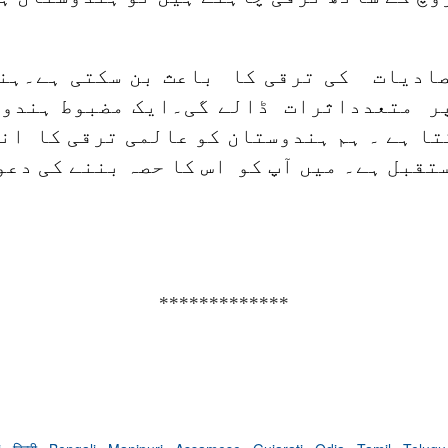
ادیات کی ترقی کا باعث بن سکتی ہے۔ہن
دپر متعدداثرات ڈالے گی۔ایک مضبوط ہندو
ا ہے ۔ ہم ہندوستان کو عالمی ترقی کا انج
قبل ہے۔ میں آپ کو اس کا حصہ بننے کی دعو
*************