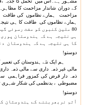
مشہور ہے۔اس میں تحمل کا جذبہ ،قوم
کے دوران شاندار مزاحمت کا مظاہرہ 
مزاحمت ہمارے نظاموں کی طاقت ، ہم
80 ملین کنبوں کو مفت رسوئی 
ہی نتیجہ ہے کہ ہندوستان پوری 
کا ہی نتیجہ ہے کہ ہندوستان دن
دوستو!
ہم ایک نئے ہندوستان کی تعمیر کررہ
مالی غیر ذمہ داری سے مالی ذمہ داری 
ذمہ دار قرض کی کمزور فراہمی سے ک
مضبوطی ، بدنظمی کی شکار شہری ترق
دوستو!
آتم نربھربننے کے ہندوستان ک