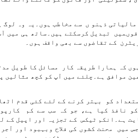
الیاتی ذہنو ں سے مخاطب ہوں۔یہ وہ لوگ ہ
قوںمیں تبدیل کرسکتے ہیں۔ساتھ ہی میں آپ
یٹرن کے تقاضوں سے بھی واقف ہوں۔
وں کہ ہمارا طریقہ کار مسائل کا طویل مدت
عین موافق ہے۔چلئے میں آپ کو کچھ مثالیں پ
تعداد کو بہتر کرنے کے لئے کئی قدم اٹھائ
کو نافذ کیا ہے، جو کہ سب سے کم کارپ
ت ہے۔انکم ٹیکس کے تجزیہ اور اپیل کے لئ
 میں محنت کشوں کی فلاح وبہبود اور آجر