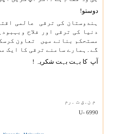
دوستو!
ہندوستان کی ترقی عالمی اقتص
دنیا کی ترقی اور فلاح وبہبو
مستحکم بنانے میں تعاون کرسکت
گے۔ہمارے سامنے ترقی کا ایک مست
آپ کا بہت بہت شکریہ !
م ن۔ق ت ۔رم
U- 6990