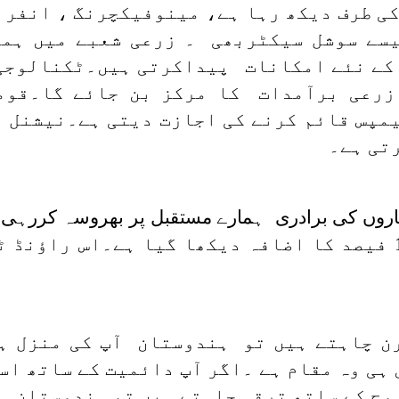
 کی طرف دیکھ رہا ہے، مینوفیکچرنگ ، انفر
سے سوشل سیکٹربھی ۔ زرعی شعبے میں ہما
 کے نئے امکانات پیداکرتی ہیں۔ٹکنالوجی
زرعی برآمدات کا مرکز بن جائے گا۔قو
پس قائم کرنے کی اجازت دیتی ہے۔نیشنل 
تی ہے۔
ڈی آئی میں پچھلے سال کے مقابلے 13 فیصد کا اضافہ دیکھا گیا
 چاہتے ہیں تو ہندوستان آپ کی منزل ہے
ہی وہ مقام ہے ۔اگر آپ دائمیت کے ساتھ ا
روچ کے ساتھ ترقی چاہتے ہیں تو ہندوستان ہ