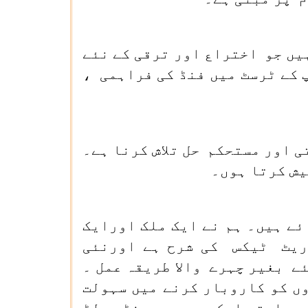
یں جو اختراع اور ترقی کے نئے
 کے ٹرسٹ میں فنڈ کی فراہمی ،
ی اور مستحکم حل تلاش کرنا ہے۔
یش کرتا ہوں۔
ے ہیں۔ ہم نے ایک ملک اورایک
وریٹ ٹیکس کی شرح ہے اورنئی
ے بغیر چہرے والا طریقہ عمل ۔
وں کو کاروبار کرنے میں سہولت