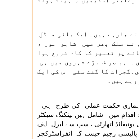
 رعایتی اسکیمیں ۔ ہینڈ ہولڈ
ر کی سرمایہ کاری کرنے جارہے ہیں۔ ایک ملٹی ماڈل
 نے ملک بھر میں شاہراہوں ،
انے پر تعمیر کا کام شروع ہوا
ں۔ ہم صر ف بڑے شہروں میں ہی
۔گجرات کا گفٹ سٹی اس کی ایک
رہے ہیں۔
 لئے ہماری حکمت عملی کی طرح ہی
 اقدام میں شامل ہیں بینکنگ سیکٹر
یونیفائڈ اتھارٹی ، سب سے لبرل ایف
 پالیسی رجیم جیسے کہ انفراسٹرکچر