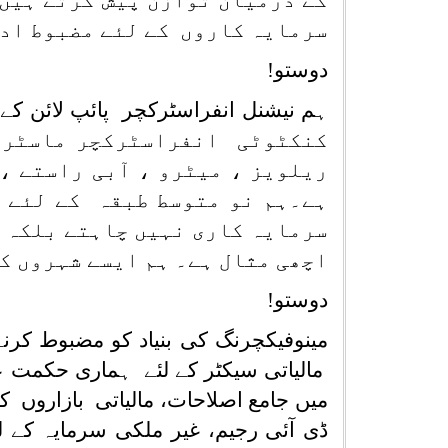
کے درمیان توازن پیش کرتے ہیں
سرمایہ کاروں کے لئے مضبوط اد
دوستو!
کنکٹوٹی انفراسٹرکچر ماسٹر پ
ریلویز ، میٹرو ، آبی راستے ،
ہے۔ہم نو متوسط طبقہ کے لئے ل
سرمایہ کاری نہیں چاہتے بلکہ 
اچھی مثال ہے۔ ہم ایسے شہروں ک
دوستو!
مینوفیکچرنگ کی بنیاد کو مضبوط ک
مالیاتی سیکٹر کے لئے ہماری حکمت ع
میں جامع اصلاحات، مالیاتی بازاروں 
ڈی آئی رجیم، غیر ملکی سرمایہ کے 