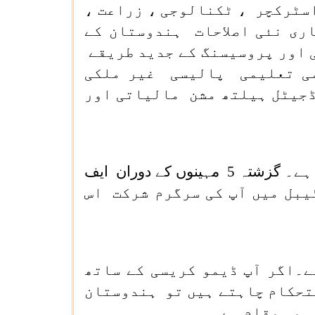
اسٹرکچر ، ٹکنالوجی ، زراعت ،
ری نئی اصلاحات ہندوستان کے
 اور پروسیسنگ کے جدید طریقے
می تعلیمی پالیسی غیر ملکی
ڈجیٹل ہیلتھ مشن مالیاتی اور
مجھے خوشی ہے کہ عالمی سرمایہ کاروں کی برادری ہمارے مستقبل پر بھروسہ کررہی ہے۔ گزشتہ 5 مہینوں کے دوران ایف
 ہے۔اس راؤنڈ ٹیبل میں آپ کی سرگرم شرکت اس
۔اگر آپ ڈیمو کریسی کے ساتھ
ستحکام چاہتے ہیں تو ہندوستان
ی وہ مقام ہے۔