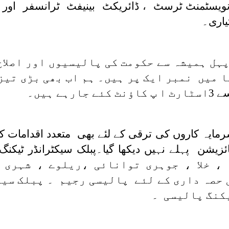
یسٹمنٹ ٹرسٹ ، ڈائریکٹ بینیفٹ ٹرانسفر اور روپ
یاری۔
ہل ہمیشہ سے حکومت کی پالیسیوں اور اصلاح
یہ کاروں کی ترقی کے لئے بھی متعدد اقدامات کئے
، خلا ، جوہری توانائی ،ریلوے ، شہری
حصہ داری کے لئے پالیسی رجیم ۔ پبلک سیک
کنگ پالیسی ۔