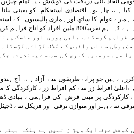
ی اتحاد ،نئی دریافت کی کوشش ، یہ تمام چیزیں
کیا ہے، چاہےوہ اقتصادی استحکام کو یقینی بنانا 
ارے عوام کا ساتھ اور ہماری پالیسیوں کے است
گیس فراہم کرسکے۔سماجی پوری اور ماسک پہنن
مضبوطی سے اس وائرس کے خَلاف لڑائی لڑسکا۔
یا میں سرمایہ کاری کی سب سے پسندیدہ جگہ
ے ہیں جو پرانے طریقوں سے آزاد ہے۔ آج ہندوستا
،اعلیٰ افراط زر سے کم افراط زر ، کارکردگی کا مظ
ارکردگی پر مبنی قرض کی فراہمی ، بنیادی ڈھان
ی سے بہتر اور متوازن ترقی اور فزیکل سے ڈجیٹل
ی کوشش صرف ایک ویژ ن نہیں ہے بلکہ بہتر 