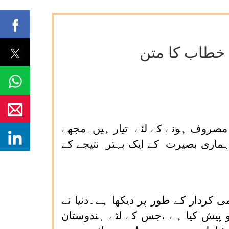
 خطاب کا متن
مصروف ہونے کے لئے تیار ہیں۔مجھے
ماری بصیرت کے ایک بہتر نتیجے کے
کردار کے طور پر دیکھا ہے۔دنیا نے
پیش کیا ہے ،جس کے لئے ہندوستان