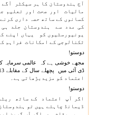
آج ہندوستان کا ہر سیکٹر آگے
مالیات اور صحت اور تعلیم جی
کسانوں کے ساتھ حصہ داری کرنے
کی مدد سے ہندوستان جلد ہی 
یونیورسٹیوں کو یہاں اپنے کیم
ٹکنالوجی کے امکانات فراہم کر
دوستو!
اعتماد کو مزیدبڑھاتی ہے۔
دوستو!
اگر آپ اعتماد کے ساتھ ریٹرن
ڈیمانڈ چاہتے ہیں تو ہندوستان 
ہی وہ مقام ہے ۔اگر آپ گرین اپ