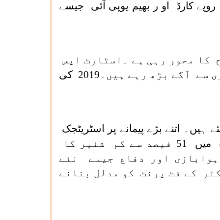
ے کارڈ او ر بھیم یوپی آئی جیسے
 کا محور رہی ہے ۔اسٹارٹ اپس
کی تعداد کے معاملے میں ہم دنیا میں نمبر ایک پر ہیں۔ ہم اب بھی بڑی تیزی سے آگے بڑھ رہے ہیں۔2019 کی
 ہیں۔ اتنے بڑے پیمانے پر اسٹریٹجک
ڈس انویسٹمنٹ اور اثاثوں کا مونیٹائزیشن پہلے نہیں دیکھا گیا۔پبلک سیکٹرانڈر ٹیکنگ میں 51 فیصد سے کم شئیر کا
 ہوابازی اور دفاع جیسے نئے
ٹر کے فٹ پرنٹ کو مدلل بنانے