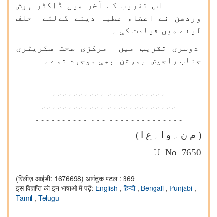
اس تقریب کے آخر میں ڈاکٹر ہرش
وردھن نے اعضاء عطیہ دینے کےلئے حلف
لینے میں قیادت کی ۔
دوسری تقریب میں مرکزی صحت سکریٹری
جناب راجیش بھوشن بھی موجود تھے ۔
۔۔۔۔۔۔۔۔۔۔۔ ۔۔۔۔۔۔۔۔۔۔
۔۔۔۔۔۔۔۔۔۔۔۔۔ ۔۔۔۔۔۔۔۔۔۔۔۔
۔۔۔۔۔۔۔۔۔۔۔۔۔۔ ۔۔۔ ۔۔۔۔۔۔۔۔۔۔
( م ن ۔ و ا ۔ ع ا )
U. No. 7650
(रिलीज़ आईडी: 1676698)
आगंतुक पटल : 369
इस विज्ञप्ति को इन भाषाओं में पढ़ें:
English
,
हिन्दी
,
Bengali
,
Punjabi
,
Tamil
,
Telugu