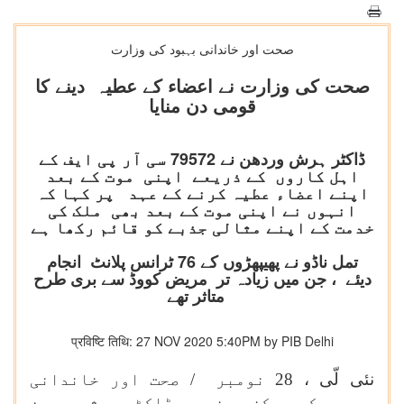
صحت اور خاندانی بہبود کی وزارت
صحت کی وزارت نے اعضاء کے عطیہ دینے کا
قومی دن منایا
ڈاکٹر ہرش وردھن نے 79572 سی آر پی ایف کے
اہل کاروں کے ذریعے اپنی موت کے بعد
اپنے اعضاء عطیہ کرنے کے عہد پر کہا کہ
انہوں نے اپنی موت کے بعد بھی ملک کی
خدمت کے اپنے مثالی جذبے کو قائم رکھا ہے
تمل ناڈو نے پھیپھڑوں کے 76 ٹرانس پلانٹ انجام
دیئے ، جن میں زیادہ تر مریض کووڈ سے بری طرح
متاثر تھے
प्रविष्टि तिथि: 27 NOV 2020 5:40PM by PIB Delhi
نئی لّی ،
28
نومبر / صحت اور خاندانی
بہبود کے مرکزی وزیر ڈاکٹر ہرش وردھن