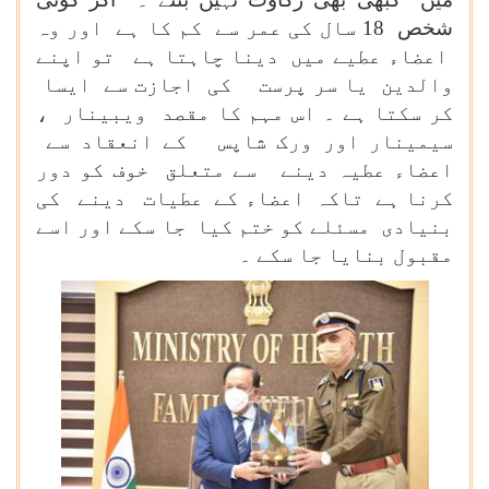
شخص 18 سال کی عمر سے کم کا ہے اور وہ
اعضاء عطیے میں دینا چاہتا ہے تو اپنے
والدین یا سر پرست کی اجازت سے ایسا
کر سکتا ہے ۔ اس مہم کا مقصد ویبینار ،
سیمینار اور ورک شاپس کے انعقاد سے
اعضاء عطیہ دینے سے متعلق خوف کو دور
کرنا ہے تاکہ اعضاء کے عطیات دینے کی
بنیادی مسئلے کو ختم کیا جا سکے اور اسے
مقبول بنایا جا سکے ۔