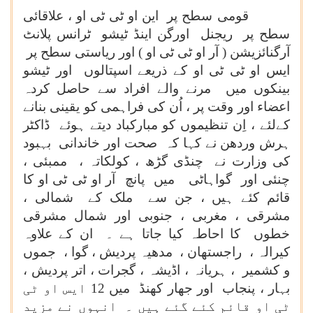
قومی سطح پر این او ٹی ٹی او ، علاقائی
سطح پر ریجنل اورگن اینڈ ٹیشو ٹرانس پلانٹ
آرگنائزیشن ( آر او ٹی ٹی او ) اور ریاستی سطح پر
ایس او ٹی ٹی او کے ذریعے اسپتالوں اور ٹیشو
بینکوں میں مرنے والے افراد سے حاصل کردہ
اعضاء اور وقت پر ، اُن کی فراہمی کو یقینی بنانے
کےلئے ، اِن تنظیموں کو مبارکباد دیتے ہوئے ڈاکٹر
ہرش وردھن نے کہا کہ صحت اور خاندانی بہبود
کی وزارت نے چنڈی گڑھ ، کولکاتہ ، ممبئی ،
چنئی اور گواہاٹی میں پانچ آر او ٹی ٹی او کا
قائم کئے ہیں ، جن سے ملک کے شمالی ،
مشرقی ، مغربی ، جنوبی اور شمال مشرقی
خطوں کا احاطہ کیا جاتا ہے ۔ ان کے علاوہ
کیرالہ ، راجستھان ، مدھیہ پردیش ، گوا ، جموں
و کشمیر ، ہریانہ ، اڈیشہ ، گجرات ، اتر پردیش ،
بہار ، پنجاب اور جھار کھنڈ میں 12 ایس او ٹی
ٹی او قائم کئے گئے ہیں ۔ انہوں نے مزید