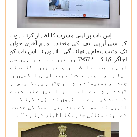
اِس بات پر اپنی مسرت کا اظہار کرتے ہوئے
کہ سی آر پی ایف کی منعقدہ مہم آخری جوان
تک مثبت پیغام پہنچائے گی ، انہوں نے اِس بات کو
اجاگر کیا کہ 79572 جوانوں نے ، جنہیں سی
آر پی ایف نے اَنگ دان جانبازوں کا خطاب
دیا ہے ، اپنی موت کے بعد اپنی آنکھیں ،
جلد ، پھیپھڑے ، دِل ، جگر ، پینکریاس ،
گردے ، دِل کے والو اور آنتیں عطیہ دینے
کا عہد کیا ہے ۔ انہوں نے مزید کہا کہ ‘‘
انہوں نے موت کے بعد بھی ملک کی خدمت
کے اپنے مثالی جذبے کا اظہار کیا ہے ’’ ۔