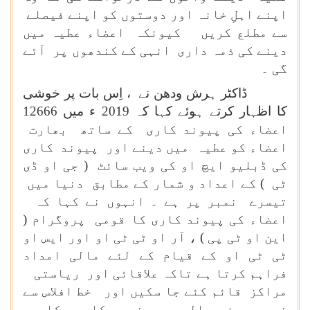
اپنے اہلِ خانہ اور دوستوں کو اپنے فیصلے
سے مطلع کریں کیونکہ اعضاء عطیہ میں
دینے کی ذمہ داری انہی کے کندھوں پر آئے
گی ۔
ڈاکٹر ہرش ودھن نے ، اِس بات پر خوشی
کا اظہار کرتے ہوئے کہا کہ 2019 ء میں 12666
اعضاء کی پیوند کاری کے ساتھ بھارت
اعضاء کو عطیہ میں دینے اور پیوند کاری
کی ڈبلیو ایچ او کی ویب سائٹ ( جی او ڈی
ٹی ) کے اعداد و شمار کے مطابق دنیا میں
تیسرے نمبر پر ہے ۔ انہوں نے کہا کہ
اعضاء کی پیوند کاری کا قومی پروگرام (
این او ٹی پی ) ، آر او ٹی ٹی او اور ایس او
ٹی ٹی او کے قیام کے لئے مالی امداد
فراہم کرتا ہے تاکہ علاقائی اور ریاستی
مراکز قائم کئے جا سکیں اور خط افلاس سے
نیچے رہنے والے مریضوں کا سرکاری