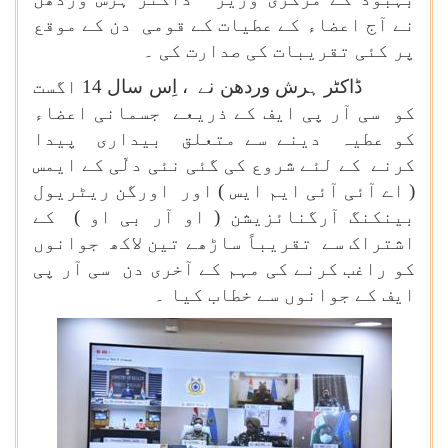
نے آج اعضاء کے عطیات کے قومی دن کے موقع
پر کئی تقریبات کی صدارت کی ۔
ڈاکٹر ہرش وردھن نے ، اِس سال 14 اگست
کو سی آر پی ایف کے ذریعے جسمانی اعضاء
کو عطیہ دینے سے متعلق بیداری پیدا
کرنے کے لئے شروع کی گئی نئی دلّی کے ایمس
( اے آئی آئی ایم ایس ) اور اورگن ریٹریول
بینکنگ آرگنائزیشن ( او آر بی او ) کے
اشتراک سے تقریباً ساڑھے تین لاکھ جوانوں
کو راغب کرنے کی مہم کے آخری دن سی آر پی
ایف کے جوانوں سے خطاب کیا ۔