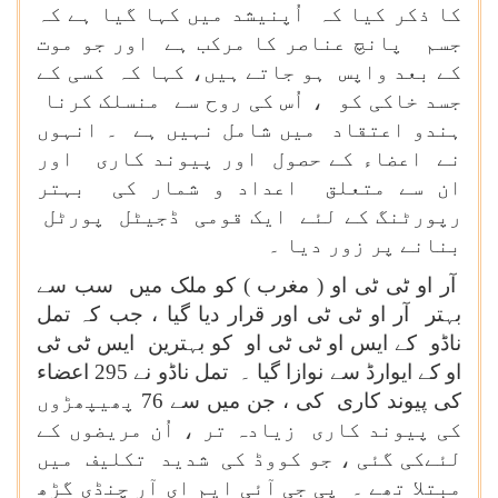
کا ذکر کیا کہ اُپنیشد میں کہا گیا ہے کہ
جسم پانچ عناصر کا مرکب ہے اور جو موت
کے بعد واپس ہو جاتے ہیں، کہا کہ کسی کے
جسد خاکی کو ، اُس کی روح سے منسلک کرنا
ہندو اعتقاد میں شامل نہیں ہے ۔ انہوں
نے اعضاء کے حصول اور پیوند کاری اور
ان سے متعلق اعداد و شمار کی بہتر
رپورٹنگ کے لئے ایک قومی ڈجیٹل پورٹل
بنانے پر زور دیا ۔
آر او ٹی ٹی او ( مغرب ) کو ملک میں سب سے
بہتر آر او ٹی ٹی اور قرار دیا گیا ، جب کہ تمل
ناڈو کے ایس او ٹی ٹی او کو بہترین ایس ٹی ٹی
او کے ایوارڈ سے نوازا گیا ۔ تمل ناڈو نے 295 اعضاء
کی پیوند کاری کی ، جن میں سے 76 پھیپھڑوں
کی پیوند کاری زیادہ تر ، اُن مریضوں کے
لئےکی گئی ، جو کووڈ کی شدید تکلیف میں
مبتلا تھے ۔ پی جی آئی ایم ای آر چنڈی گڑھ