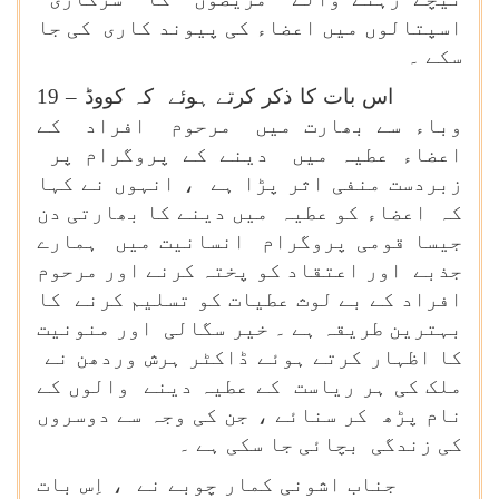
اسپتالوں میں اعضاء کی پیوند کاری کی جا
سکے ۔
اس بات کا ذکر کرتے ہوئے کہ کووڈ – 19
وباء سے بھارت میں مرحوم افراد کے
اعضاء عطیہ میں دینے کے پروگرام پر
زبردست منفی اثر پڑا ہے ، انہوں نے کہا
کہ اعضاء کو عطیہ میں دینے کا بھارتی دن
جیسا قومی پروگرام انسانیت میں ہمارے
جذبے اور اعتقاد کو پختہ کرنے اور مرحوم
افراد کے بے لوث عطیات کو تسلیم کرنے کا
بہترین طریقہ ہے ۔ خیر سگالی اور منونیت
کا اظہار کرتے ہوئے ڈاکٹر ہرش وردھن نے
ملک کی ہر ریاست کے عطیہ دینے والوں کے
نام پڑھ کر سنائے ، جن کی وجہ سے دوسروں
کی زندگی بچائی جا سکی ہے ۔
جناب اشونی کمار چوبے نے ، اِس بات