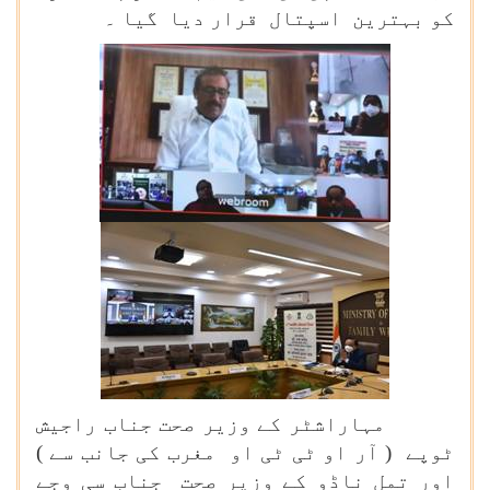
کو بہترین اسپتال قرار دیا گیا ۔
مہاراشٹر کے وزیر صحت جناب راجیش
ٹوپے ( آر او ٹی ٹی او مغرب کی جانب سے )
اور تمل ناڈو کے وزیر صحت جناب سی وجے