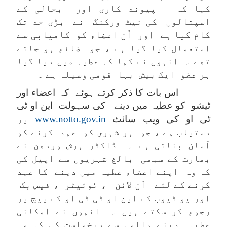
کہا کہ پیوند کاری اور بحالی کے
اسپتالوں کی نیٹ ورکنگ نے بڑی حد تک
کام کیا ہے اور اُن اعضاء کو کامیابی سے
استعمال کیا گیا ہے ، جو ضائع ہو جاتے
تھے ۔ انہوں نے کہا کہ عطیہ میں دیا گیا
ہر عضو ایک بیش بہا قومی وسیلہ ہے ۔
اس بات کا ذکر کرتے ہوئے کہ اعضاء اور
ٹیشو کو عطیہ میں دینے کی سہولت این او ٹی
ٹی او کی ویب سائٹ
www.notto.gov.in
پر
دستیاب ہے ، جو ہر شہری کو عہد کرنے کو
آسان بناتی ہے ۔ ڈاکٹر ہرش وردھن نے
بھارت کے سبھی بالغ شہریوں سے اپیل کی
کہ وہ اپنے اعضاء عطیہ میں دینے کا عہد
کرنے کے لئے آن لائن ، ٹوئیٹر ، فیس بک
اور یو ٹیوب کے این او ٹی ٹی او کے پیج پر
رجوع کر سکتے ہیں ۔ انہوں نے امکانی
عطیہ دینے والوں سے درخواست کی کہ وہ