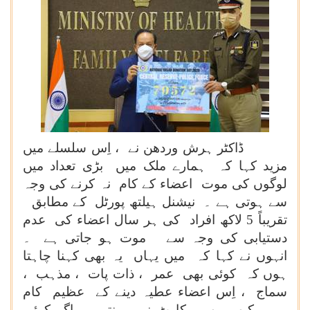
ڈاکٹر ہرش وردھن نے ، اِس سلسلے میں
مزید کہا کہ ہمارے ملک میں بڑی تعداد میں
لوگوں کی موت اعضاء کے کام نہ کرنے کی وجہ
سے ہوتی ہے ۔ نیشنل ہیلتھ پورٹل کے مطابق
تقریباً 5 لاکھ افراد کی ہر سال اعضاء کی عدم
دستیابی کی وجہ سے موت ہو جاتی ہے ۔
انہوں نے کہا کہ میں یہاں یہ بھی کہنا چاہتا
ہوں کہ کوئی بھی عمر ، ذات پات ، مذہب ،
سماج ، اِس اعضاء عطیہ دینے کے عظیم کام
میں کبھی بھی رکاوٹ نہیں بنتے ۔ اگر کوئی