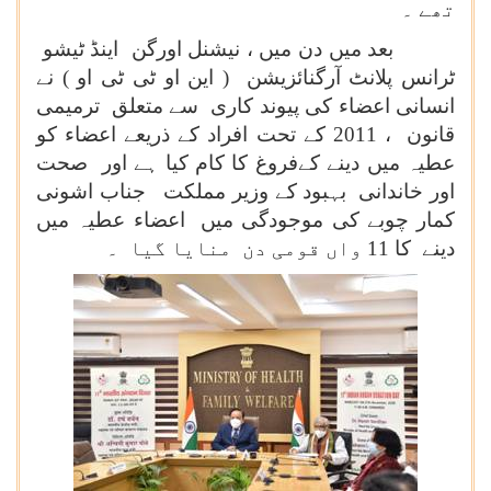
تھے ۔
بعد میں دن میں ، نیشنل اورگن اینڈ ٹیشو
ٹرانس پلانٹ آرگنائزیشن ( این او ٹی ٹی او ) نے
انسانی اعضاء کی پیوند کاری سے متعلق ترمیمی
قانون ، 2011 کے تحت افراد کے ذریعے اعضاء کو
عطیہ میں دینے کےفروغ کا کام کیا ہے اور صحت
اور خاندانی بہبود کے وزیر مملکت جناب اشونی
کمار چوبے کی موجودگی میں اعضاء عطیہ میں
دینے کا 11 واں قومی دن منایا گیا ۔