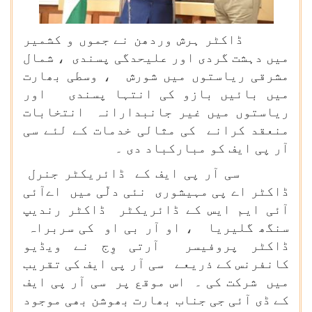
ڈاکٹر ہرش وردھن نے جموں و کشمیر
میں دہشت گردی اور علیحدگی پسندی ، شمال
مشرقی ریاستوں میں شورش ، وسطی بھارت
میں بائیں بازو کی انتہا پسندی اور
ریاستوں میں غیر جانبدارانہ انتخابات
منعقد کرانے کی مثالی خدمات کے لئے سی
آر پی ایف کو مبارکباد دی ۔
سی آر پی ایف کے ڈائریکٹر جنرل
ڈاکٹر اے پی مہیشوری نئی دلّی میں اےآئی
آئی ایم ایس کے ڈائریکٹر ڈاکٹر رندیپ
سنگھ گلیریا ، او آر بی او کی سربراہ
ڈاکٹر پروفیسر آرتی وِج نے ویڈیو
کانفرنس کے ذریعے سی آر پی ایف کی تقریب
میں شرکت کی ۔ اس موقع پر سی آر پی ایف
کے ڈی آئی جی جناب بھارت بھوشن بھی موجود