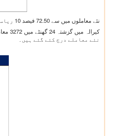
نئے معاملوں میں سے 72.50 فیصد 10 ریاستوں/ مرکز کے زیرانتظام علاقوں میں درج کئے گئے ہیں۔
نئے معاملے درج کئے گئے ہیں۔