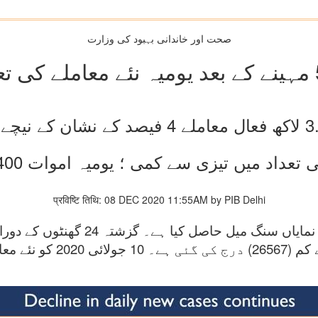
صحت اور خاندانی بہبود کی وزارت
تعداد میں تیزی سے کمی ؛ یومیہ اموات 400 سے کم
प्रविष्टि तिथि: 08 DEC 2020 11:55AM by PIB Delhi
ہندوستان نے کووڈ کے خلاف لڑائی میں ا