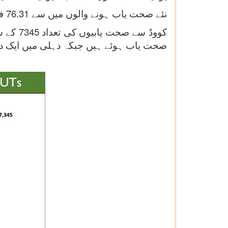
نئے صحت یاب ہونے والوں میں سے 76.31 فیصد 10 ریاستوں /مرکز کے زیر انتظام علاقوں میں درج کئے گئے ہیں۔
صحت یاب ہوئے ہیں جبکہ دہلی میں ایک دن میں