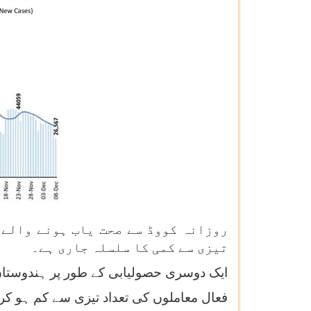
روزانہ کووڈ سے صحت یاب ہونے والے 
تیزی سے کمی کا سلسلہ جاری ہے۔
ایک دوسری حصولیابی کے طور پر ہندوستان میں آج کل فعال 
فعال معاملوں کی تعداد تیزی سے کم ہو کر 3.83 لاکھ ہوگئی ہے۔ ملک میں کل مثبت معاملے 383866 ہے جو کہ کل معاملوں کا 3.96 فیصد ہ