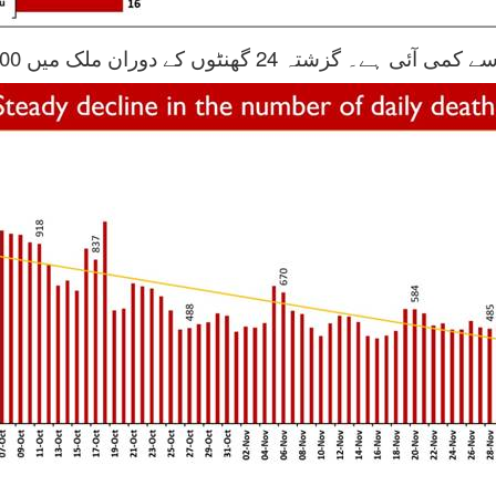
دوران ملک میں 400 نئی اموات درج کی گئی ہیں۔