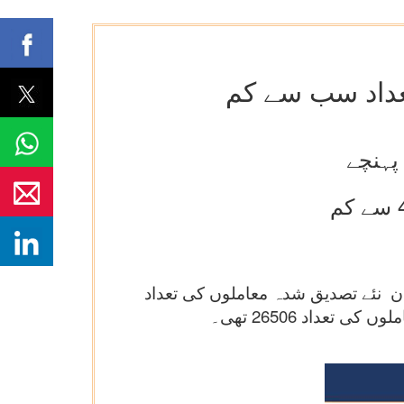
یک نمایاں سنگ میل حاصل کیا ہے۔ گزشتہ 24 گھنٹوں کے دوران نئے تصدیق شدہ معاملوں کی تعداد