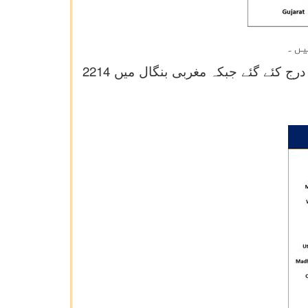
کیرالہ میں گزشتہ 24 گھنٹے میں 3272 معاملے درج کئے گئے ہیں۔ مہاراشٹر میں کل 3075 نئے معاملے درج کئے گئے جبکہ مغربی بنگال میں 2214