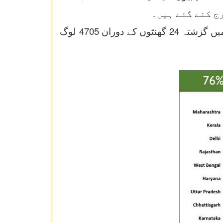
کووڈ سے صحت یابیوں کی تعداد 7345 کے ساتھ مہاراشٹر اس معاملے میں سب سے اوپر ہے۔ کیرالہ میں گزشتہ 24 گھنٹوں کے دوران 4705 لوگ