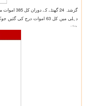
گزشتہ 24 گھنٹے کے دوران کل 385 اموات میں سے 75.58 فیصد 10 ریاستوں/ مرکز کے زیرانتظام علاقوں میں ہوئی ہیں۔
ہے۔