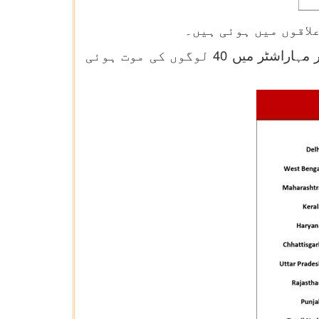
دہلی میں کل 63 اموات درج کی گئیں جوکہ کل اموات کا 16.36 فیصد ہے ۔مغربی بنگال میں 48 اور مہاراشٹر میں 40 لوگوں کی موت ہوئی