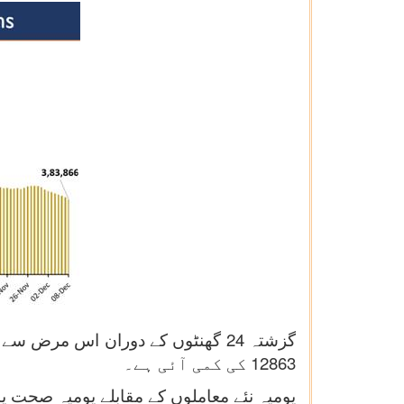
12863 کی کمی آئی ہے۔
یومیہ نئے معاملوں کے مقابلے یومیہ صحت یابیوں کی تعداد بھی بہتر ہو کر آج