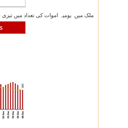
ملک میں یومیہ اموات کی تعداد میں تیزی سے کمی آئی ہے۔ گزشتہ 24 گھنٹوں کے 