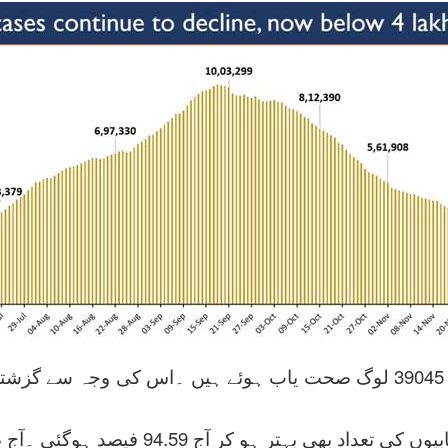
 94.59 فیصد ہوگئی ۔آج صحت یابیوں کی کل تعداد 9178946 ہے۔