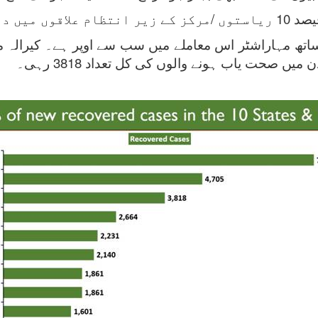
 صحت یاب ہونے والوں کی کل تعداد 3818 رہی۔