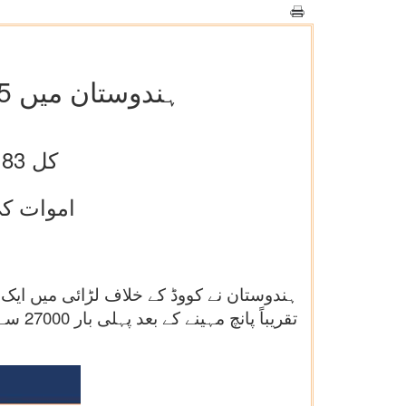
ہندوستان میں 5 مہینے کے بعد یومیہ نئے معاملے کی تعداد سب سے کم
کل 3.83 لاکھ فعال معاملے 4 فیصد کے نشان کے نیچے پہنچے
اموات کی 
تقریباً پانچ مہینے کے بعد پہلی بار 27000 سے کم (26567) درج کی گئی ہے۔ 10 جولائی 2020 کو نئے معاملوں کی تعداد 26506 تھی۔