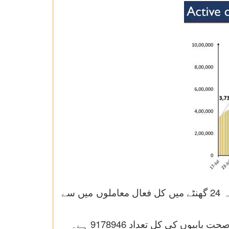
گزشتہ 24 گھنٹوں کے دوران اس مرض سے 39045 لوگ صحت یاب ہوئے ہیں ۔اس کی وجہ سے گزشتہ 24 گھنٹے میں کل فعال معاملوں میں سے