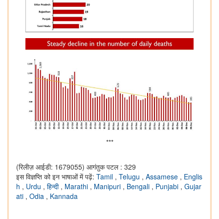
***
(रिलीज़ आईडी: 1679055)
आगंतुक पटल : 329
इस विज्ञप्ति को इन भाषाओं में पढ़ें:
Tamil
,
Telugu
,
Assamese
,
Englis
h
,
Urdu
,
हिन्दी
,
Marathi
,
Manipuri
,
Bengali
,
Punjabi
,
Gujar
ati
,
Odia
,
Kannada