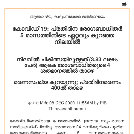
ആരോഗ്യ, കുടുംബക്ഷേമ മന്ത്രാലയം
കോവിഡ് 19: പ്രതിദിന രോഗബാധിതര്‍
5 മാസത്തിനിടെ ഏറ്റവും കുറഞ്ഞ
നിലയില്‍
നിലവില്‍ ചികിത്സയിലുള്ളത് (3.83 ലക്ഷം
പേര്‍) ആകെ രോഗബാധിതരുടെ 4
ശതമാനത്തില്‍ താഴെ
മരണസംഖ്യ കുറയുന്നു; പ്രതിദിനമരണം
400ല്‍ താഴെ
प्रविष्टि तिथि: 08 DEC 2020 11:55AM by PIB
Thiruvananthpuram
കോവിഡിനെതിരായ പോരാട്ടത്തില്‍ ഇന്ത്യ സുപ്രധാന
നാഴികക്കല്ല് പിന്നിട്ടു. അവസാന 24 മണിക്കൂറിലെ പുതിയ
രോഗബാധിതരുടെ എണ്ണം 5 മാസത്തിനുശേഷം