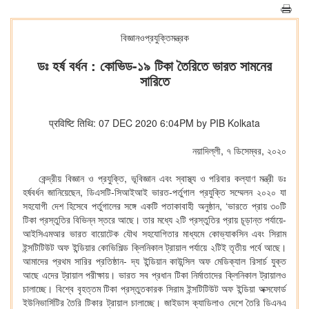
বিজ্ঞানওপ্রযুক্তিমন্ত্রক
ডঃ হর্ষ বর্ধন : কোভিড-১৯ টিকা তৈরিতে ভারত সামনের
সারিতে
प्रविष्टि तिथि: 07 DEC 2020 6:04PM by PIB Kolkata
নয়াদিল্লী, ৭ ডিসেম্বর, ২০২০
কেন্দ্রীয় বিজ্ঞান ও প্রযুক্তি, ভূবিজ্ঞান এবং স্বাস্থ্য ও পরিবার কল্যাণ মন্ত্রী ডঃ
হর্ষবর্ধন জানিয়েছেন, ডিএসটি-সিআইআই ভারত-পর্তুগাল প্রযুক্তি সম্মেলন ২০২০ যা
সহযোগী দেশ হিসেবে পর্তুগালের সঙ্গে একটি পতাকাবাহী অনুষ্ঠান, ‘ভারতে প্রায় ৩০টি
টিকা প্রস্তুতির বিভিন্ন স্তরে আছে। তার মধ্যে ২টি প্রস্তুতির প্রায় চূড়ান্ত পর্যায়ে-
আইসিএমআর ভারত বায়োটেক যৌথ সহযোগিতার মাধ্যমে কোভ্যাকসিন এবং সিরাম
ইন্সটিটিউট অফ ইন্ডিয়ার কোভিশিল্ড ক্লিনিকাল ট্রায়াল পর্যায়ে ২টিই তৃতীয় পর্বে আছে।
আমাদের প্রথম সারির প্রতিষ্ঠান- দ্য ইন্ডিয়ান কাউন্সিল অফ মেডিক্যাল রিসার্চ যুক্ত
আছে এদের ট্রায়াল পরীক্ষায়। ভারত সব প্রধান টিকা নির্মাতাদের ক্লিনিকাল ট্রায়ালও
চালাচ্ছে। বিশ্বে বৃহত্তম টিকা প্রস্তুতকারক সিরাম ইন্সটিটিউট অফ ইন্ডিয়া অক্সফোর্ড
ইউনিভার্সিটির তৈরি টিকার ট্রায়াল চালাচ্ছে। জাইডাস ক্যাডিলাও দেশে তৈরি ডিএনএ