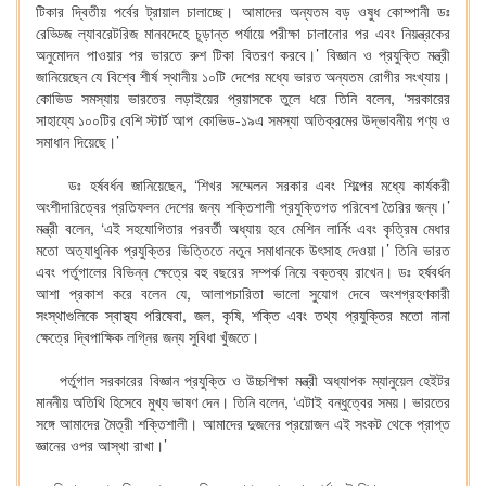
টিকার দ্বিতীয় পর্বের ট্রায়াল চালাচ্ছে। আমাদের অন্যতম বড় ওষুধ কোম্পানী ডঃ
রেড্ডিজ ল্যাবরেটরিজ মানবদেহে চূড়ান্ত পর্যায়ে পরীক্ষা চালানোর পর এবং নিয়ন্ত্রকের
অনুমোদন পাওয়ার পর ভারতে রুশ টিকা বিতরণ করবে।’ বিজ্ঞান ও প্রযুক্তি মন্ত্রী
জানিয়েছেন যে বিশ্বে শীর্ষ স্থানীয় ১০টি দেশের মধ্যে ভারত অন্যতম রোগীর সংখ্যায়।
কোভিড সমস্যায় ভারতের লড়াইয়ের প্রয়াসকে তুলে ধরে তিনি বলেন, ‘সরকারের
সাহায্যে ১০০টির বেশি স্টার্ট আপ কোভিড-১৯এ সমস্যা অতিক্রমের উদ্ভাবনীয় পণ্য ও
সমাধান দিয়েছে।’
ডঃ হর্ষবর্ধন জানিয়েছেন, ‘শিখর সম্মেলন সরকার এবং শিল্পের মধ্যে কার্যকরী
অংশীদারিত্বের প্রতিফলন দেশের জন্য শক্তিশালী প্রযুক্তিগত পরিবেশ তৈরির জন্য।’
মন্ত্রী বলেন, ‘এই সহযোগিতার পরবর্তী অধ্যায় হবে মেশিন লার্নিং এবং কৃত্রিম মেধার
মতো অত্যাধুনিক প্রযুক্তির ভিত্তিতে নতুন সমাধানকে উৎসাহ দেওয়া।’ তিনি ভারত
এবং পর্তুগালের বিভিন্ন ক্ষেত্রে বহু বছরের সম্পর্ক নিয়ে বক্তব্য রাখেন। ডঃ হর্ষবর্ধন
আশা প্রকাশ করে বলেন যে, আলাপচারিতা ভালো সুযোগ দেবে অংশগ্রহণকারী
সংস্থাগুলিকে স্বাস্থ্য পরিষেবা, জল, কৃষি, শক্তি এবং তথ্য প্রযুক্তির মতো নানা
ক্ষেত্রে দ্বিপাক্ষিক লগ্নির জন্য সুবিধা খুঁজতে।
পর্তুগাল সরকারের বিজ্ঞান প্রযুক্তি ও উচ্চশিক্ষা মন্ত্রী অধ্যাপক ম্যানুয়েল হেইটর
মাননীয় অতিথি হিসেবে মুখ্য ভাষণ দেন। তিনি বলেন, ‘এটাই বন্ধুত্বের সময়। ভারতের
সঙ্গে আমাদের মৈত্রী শক্তিশালী। আমাদের দুজনের প্রয়োজন এই সংকট থেকে প্রাপ্ত
জ্ঞানের ওপর আস্থা রাখা।’