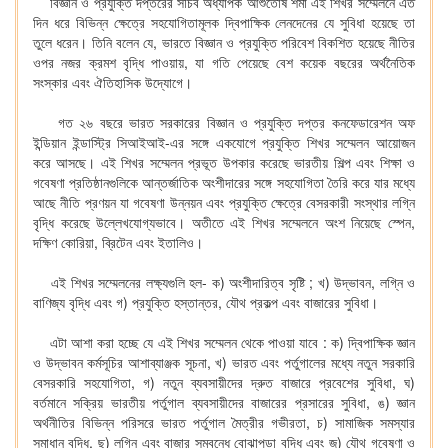
বিজ্ঞান ও প্রযুক্তি দপ্তরের সচিব অধ্যাপক আশুতোষ শর্মা এই শিখর সম্মেলনে এত
দিন ধরে বিভিন্ন ক্ষেত্রে সহযোগিতামূলক দ্বিপাক্ষিক লেনদেনের যে সুবিধা হয়েছে তা
তুলে ধরেন। তিনি বলেন যে, ভারতে বিজ্ঞান ও প্রযুক্তি পরিবেশ বিকশিত হয়েছে নীতির
ওপর নজর ক্রমশ বৃদ্ধি পাওয়ায়, যা গতি পেয়েছে বেশ কয়েক বছরের অর্থনৈতিক
সংস্কার এবং ঐতিহাসিক উদ্যোগে।
গত ২৬ বছরে ভারত সরকারের বিজ্ঞান ও প্রযুক্তি দপ্তর কনফেডারেশন অফ
ইন্ডিয়ান ইন্ডাস্ট্রি সিআইআই-এর সঙ্গে একযোগে প্রযুক্তি শিখর সম্মেলন আয়োজন
করে আসছে। এই শিখর সম্মেলন প্রভূত উপকার করেছে ভারতীয় শিল্প এবং শিক্ষা ও
গবেষণা প্রতিষ্ঠানগুলিকে আন্তর্জাতিক অংশীদারের সঙ্গে সহযোগিতা তৈরি করে যার মধ্যে
আছে নীতি প্রণয়ন যা গবেষণা উন্নয়ন এবং প্রযুক্তি ক্ষেত্রে বেসরকারী সংস্থার লগ্নি
বৃদ্ধি করেছে উল্লেখযোগ্যভাবে। অতীতে এই শিখর সম্মেলনে অংশ নিয়েছে স্পেন,
দক্ষিণ কোরিয়া, ব্রিটেন এবং ইতালিও।
এই শিখর সম্মেলনের লক্ষ্যগুলি হল- ক) অংশীদারিত্ব সৃষ্টি ; খ) উদ্ভাবন, লগ্নি ও
বাণিজ্য বৃদ্ধি এবং গ) প্রযুক্তি হস্তান্তর, যৌথ প্রকল্প এবং বাজারের সুবিধা।
এটা আশা করা হচ্ছে যে এই শিখর সম্মেলন থেকে পাওয়া যাবে : ক) দ্বিপাক্ষিক জ্ঞান
ও উদ্ভাবন কর্মসূচির আশাব্যাঞ্জক সূচনা, খ) ভারত এবং পর্তুগালের মধ্যে নতুন সরকারি
বেসরকারি সহযোগিতা, গ) নতুন ব্যবসায়ীদের দ্রুত বাজারে প্রবেশের সুবিধা, ঘ)
বর্তমানে সক্রিয় ভারতীয় পর্তুগাল ব্যবসায়ীদের বাজারের প্রসারের সুবিধা, ঙ) জ্ঞান
অর্থনীতির বিভিন্ন পরিসরে ভারত পর্তুগাল মৈত্রীর গভীরতা, চ) সামাজিক সমস্যার
সমাধান বৃদ্ধি, ছ) লগ্নি এবং বাজার সম্বন্ধে বোঝাপড়া বৃদ্ধি এবং জ) যৌথ গবেষণা ও