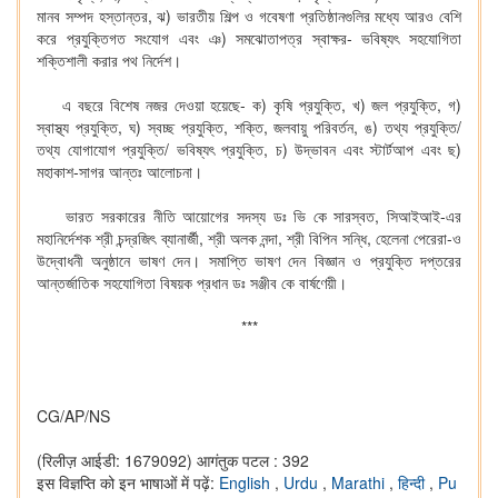
মানব সম্পদ হস্তান্তর, ঝ) ভারতীয় শিল্প ও গবেষণা প্রতিষ্ঠানগুলির মধ্যে আরও বেশি
করে প্রযুক্তিগত সংযোগ এবং ঞ) সমঝোতাপত্র স্বাক্ষর- ভবিষ্যৎ সহযোগিতা
শক্তিশালী করার পথ নির্দেশ।
এ বছরে বিশেষ নজর দেওয়া হয়েছে- ক) কৃষি প্রযুক্তি, খ) জল প্রযুক্তি, গ)
স্বাস্থ্য প্রযুক্তি, ঘ) স্বচ্ছ প্রযুক্তি, শক্তি, জলবায়ু পরিবর্তন, ঙ) তথ্য প্রযুক্তি/
তথ্য যোগাযোগ প্রযুক্তি/ ভবিষ্যৎ প্রযুক্তি, চ) উদ্ভাবন এবং স্টার্টআপ এবং ছ)
মহাকাশ-সাগর আন্তঃ আলোচনা।
ভারত সরকারের নীতি আয়োগের সদস্য ডঃ ভি কে সারস্বত, সিআইআই-এর
মহানির্দেশক শ্রী চন্দ্রজিৎ ব্যানার্জী, শ্রী অলক নন্দা, শ্রী বিপিন সন্ধি, হেলেনা পেরেরা-ও
উদ্বোধনী অনুষ্ঠানে ভাষণ দেন। সমাপ্তি ভাষণ দেন বিজ্ঞান ও প্রযুক্তি দপ্তরের
আন্তর্জাতিক সহযোগিতা বিষয়ক প্রধান ডঃ সঞ্জীব কে বার্ষণেয়ী।
***
CG/AP/NS
(रिलीज़ आईडी: 1679092)
आगंतुक पटल : 392
इस विज्ञप्ति को इन भाषाओं में पढ़ें:
English
,
Urdu
,
Marathi
,
हिन्दी
,
Pu