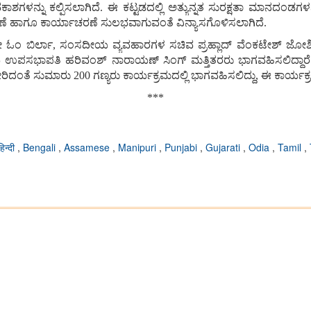
ಕಾಶಗಳನ್ನು
ಕಲ್ಪಿಸಲಾಗಿದೆ
.
ಈ
ಕಟ್ಟಡದಲ್ಲಿ
ಅತ್ಯುನ್ನತ
ಸುರಕ್ಷತಾ
ಮಾನದಂಡಗಳನ್
ಣೆ
ಹಾಗೂ
ಕಾರ್ಯಾಚರಣೆ
ಸುಲಭವಾಗುವಂತೆ
ವಿನ್ಯಾಸಗೊಳಿಸಲಾಗಿದೆ
.
ೀ
ಓಂ
ಬಿರ್ಲಾ
,
ಸಂಸದೀಯ
ವ್ಯವಹಾರಗಳ
ಸಚಿವ
ಪ್ರಹ್ಲಾದ್
ವೆಂಕಟೇಶ್
ಜೋಶ
ಯ
ಉಪಸಭಾಪತಿ
ಹರಿವಂಶ್
ನಾರಾಯಣ್
ಸಿಂಗ್
ಮತ್ತಿತರರು
ಭಾಗವಹಿಸಲಿದ್ದಾರೆ
ರಿದಂತೆ
ಸುಮಾರು
200
ಗಣ್ಯರು
ಕಾರ್ಯಕ್ರಮದಲ್ಲಿ
ಭಾಗವಹಿಸಲಿದ್ದು
,
ಈ
ಕಾರ್ಯಕ್
***
हिन्दी
,
Bengali
,
Assamese
,
Manipuri
,
Punjabi
,
Gujarati
,
Odia
,
Tamil
,