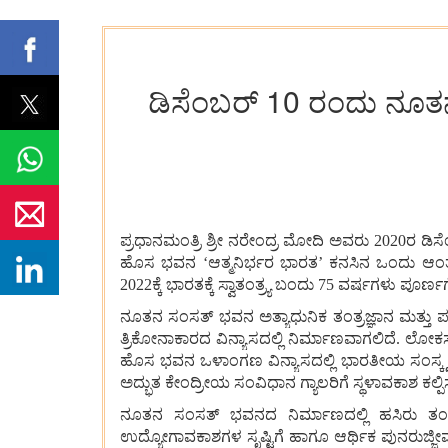
ಡಿಸೆಂಬರ್ 10 ರಂದು ನೂತನ
ಪ್ರಧಾನಮಂತ್ರಿ
ಶ್ರೀ
ನರೇಂದ್ರ
ಮೋದಿ
ಅವರು
2020
ರ
ಡಿಸ
ಹೊಸ
ಭವನ
‘
ಆತ್ಮನಿರ್ಭರ
ಭಾರತ
’
ಕನಸಿನ
ಒಂದು
ಆಂತ
2022
ಕ್ಕೆ
ಭಾರತಕ್ಕೆ
ಸ್ವಾತಂತ್ರ್ಯ
ಬಂದು
75
ವರ್ಷಗಳು
ಪೂರ್ಣಗ
ನೂತನ
ಸಂಸತ್
ಭವನ
ಅತ್ಯಾಧುನಿಕ
ತಂತ್ರಜ್ಞಾನ
ಮತ್ತು
ಪ
ತ್ರಿಕೋನಾಕಾರದ
ವಿನ್ಯಾಸದಲ್ಲಿ
ನಿರ್ಮಾಣವಾಗಲಿದೆ
.
ಲೋಕ
ಹೊಸ
ಭವನ
ಒಳಾಂಗಣ
ವಿನ್ಯಾಸದಲ್ಲಿ
ಭಾರತೀಯ
ಸಂಸ್ಕೃ
ಅದ್ಭುತ
ಕೇಂದ್ರೀಯ
ಸಂವಿಧಾನ
ಗ್ಯಾಲರಿಗೆ
ಸ್ಥಳಾವಕಾಶ
ಕಲ್ಪ
ನೂತನ
ಸಂಸತ್
ಭವನದ
ನಿರ್ಮಾಣದಲ್ಲಿ
ಹಸಿರು
ತಂ
ಉದ್ಯೋಗಾವಕಾಶಗಳ
ಸೃಷ್ಟಿಗೆ
ಹಾಗೂ
ಆರ್ಥಿಕ
ಪುನರುಜ್ಜೀವ