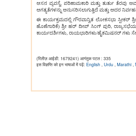
ಆಸನ
ವ್ಯವಸ್ಥೆ
,
ಪರಿಣಾಮಕಾರಿ
ಮತ್ತು
ತುರ್ತು
ತೆರವು
ಅವ
ಅಗತ್ಯತೆಗಳನ್ನು
ಅನುಸರಿಸಲಾಗುತ್ತಿದೆ
ಮತ್ತು
ಅದರ
ನಿರ್ವಹ
ಈ
ಕಾರ್ಯಕ್ರಮದಲ್ಲಿ
ಗೌರವಾನ್ವಿತ
ಲೋಕಸಭಾ
ಸ್ಪೀಕರ್
ಶ್ರ
ಹೊಣೆಗಾರಿಕೆ
)
ಶ್ರೀ
ಹರ್
ದೀಪ್
ಸಿಂಗ್
ಪುರಿ
,
ರಾಜ್ಯಸಭೆ
ಕಾರ್ಯದರ್ಶಿಗಳು
,
ರಾಯಭಾರಿಗಳು
/
ಹೈಕಮಿಷನರ್
ಗಳು
ಸೇ
(रिलीज़ आईडी: 1679241)
आगंतुक पटल : 335
इस विज्ञप्ति को इन भाषाओं में पढ़ें:
English
,
Urdu
,
Marathi
,