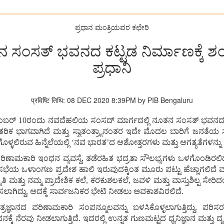
ಪ್ರಧಾನ ಮಂತ್ರಿಯವರ ಕಛೇರಿ
 ಸಂಸತ್ ಭವನದ ಕಟ್ಟಡ ನಿರ್ಮಾಣಕ್ಕೆ ಶಂಕ
ಪ್ರಧಾನಿ
प्रविष्टि तिथि: 08 DEC 2020 8:39PM by PIB Bengaluru
ೆಂಬರ್
10
ರಂದು
ನವದೆಹಲಿಯ
ಸಂಸದ್
ಮಾರ್ಗದಲ್ಲಿ
ನೂತನ
ಸಂಸತ್
ಭವನ
ರಿಕ
ಭಾಗವಾಗಿದೆ
ಮತ್ತು
ಸ್ವಾತಂತ್ರ್ಯಾನಂತರ
ಇದೇ
ಮೊದಲ
ಬಾರಿಗೆ
ಜನತೆಯ
ೊಳ್ಳಲಿರುವ
ಹಿನ್ನೆಲೆಯಲ್ಲಿ
‘
ನವ
ಭಾರತ
’
ದ
ಆಶೋತ್ತರಗಳು
ಮತ್ತು
ಅಗತ್ಯತೆಗಳನ್ನು
ರಿಣಾಮಕಾರಿ
ಇಂಧನ
ವ್ಯವಸ್ಥೆ
,
ತಡೆರಹಿತ
ಭದ್ರತಾ
ಸೌಲಭ್ಯಗಳು
ಒಳಗೊಂಡಿರಲಿದ್
ಸಭೆಯ
ಒಳಾಂಗಣ
ಪ್ರದೇಶ
ಹಾಲಿ
ಇರುವುದಕ್ಕಿಂತ
ಮೂರು
ಪಟ್ಟು
ಹೆಚ್ಚಾಗಲಿದೆ
ಮ
ತಿ
ಮತ್ತು
ನಮ್ಮ
ಪ್ರಾದೇಶಿಕ
ಕಲೆ
,
ಕರಕುಶಲಕಲೆ
,
ಜವಳಿ
ಮತ್ತು
ವಾಸ್ತುಶಿಲ್ಪ
ಸೇರಿದ
ಿಸಲಾಗಿದ್ದು
,
ಅದಕ್ಕೆ
ಸಾರ್ವಜನಿಕರ
ಭೇಟಿ
ನೀಡಲು
ಅವಕಾಶವಿರಲಿದೆ
.
ತ್ರಜ್ಞಾನದ
ಪರಿಣಾಮಕಾರಿ
ಸಂಪನ್ಮೂಲವನ್ನು
ಬಳಸಿಕೊಳ್ಳಲಾಗುತ್ತಿದ್ದು
,
ಪರಿಸರಸ
ನಕ್ಕೆ
ನೆರವು
ನೀಡಲಾಗುತ್ತಿದೆ
.
ಇದರಲ್ಲಿ
ಉನ್ನತ
ಗುಣಮಟ್ಟದ
ಧ್ವನಿಜ್ಞಾನ
ಮತ್ತು
ದೃಶ