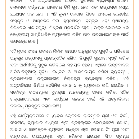
।
।
କରାଯିବ
ଏହି
ଅଟ୍ଟାଳିକାରେ
ଉନ୍ନତ
ସୁରକ୍ଷା
ବ୍ୟବସ୍ଥା
ରହିବ
ଲୋକସଭା
ବର୍ତ୍ତମାନ
ଆକାରର
ତିନି
ଗୁଣ
ହେବ
ଏବଂ
ରାଜ୍ୟସଭା
ମଧ୍ୟ
।
ଯଥେଷ୍ଟ
ବଡ଼
ହେବ
ଏହି
ନୂତନ
କୋଠାର
ଭିତର
ଅଂଶରେ
ଭାରତୀୟ
,
,
ସଂସ୍କୃତି
ଓ
ଆଞ୍ଚଳିକ
କଳା
ହସ୍ତଶିଳ୍ପ
ବସ୍ତ୍ର
ଏବଂ
ସ୍ଥାପତ୍ୟ
।
ବିବିଧତାର
ଏକ
ସମୃଦ୍ଧ
ମିଶ୍ରଣ
ପ୍ରଦର୍ଶିତ
ହେବ
ଉକ୍ତ
କୋଠାରେ
ଏକ
କେନ୍ଦ୍ରୀୟ
ସାମ୍ବିଧାନିକ
ଗ୍ୟାଲେରୀ
ରହିବ
ଯାହା
ଜନସାଧାରଣଙ୍କ
ପାଇଁ
|
ଉପଲବ୍ଧ
ହେବ
ଏହି
ନୂତନ
ସଂସଦ
ଭବନର
ନିର୍ମାଣ
ସମ୍ପଦ
ଅନୁକୂଳ
ପ୍ରଯୁକ୍ତି
ଓ
ପରିବେଶ
,
ଅନୁକୂଳ
ଅଭ୍ୟାସକୁ
ପ୍ରୋତ୍ସାହିତ
କରିବ
ନିଯୁକ୍ତି
ସୁଯୋଗ
ସୃଷ୍ଟି
କରିବ
।
ଏବଂ
ଅର୍ଥନୀତିକୁ
ସୁଦୃଢ
କରିବାରେ
ସହାୟକ
ହେବ
ଏଥିରେ
ଉଚ୍ଚମାନର
-
,
,
ଅଡିଓ
ଭିଜୁଆଲ୍
ସୁବିଧା
ଉନ୍ନତ
ଓ
ଆରାମଦାୟକ
ବସିବା
ବ୍ୟବସ୍ଥା
।
ପ୍ରଭାବଶାଳୀ
ଜରୁରୀକାଳୀନ
ନିରାପତ୍ତା
ବ୍ୟବସ୍ଥା
ରହିବ
ଏହି
5
।
ଅଟ୍ଟାଳିକାର
ନିର୍ମାଣ
ସେସିମିକ
ଜୋନ
କୁ
ଧ୍ୟାନରେ
ରଖି
କରାଯିବ
ସର୍ବୋଚ୍ଚ
ଗଠନମୂଳକ
ସୁରକ୍ଷା
ମାନଦଣ୍ଡକୁ
ପାଳନ
କରିବା
ସହିତ
ରକ୍ଷଣାବେକ୍ଷଣ
ଏବଂ
କାର୍ଯ୍ୟର
ସହଜତା
ପାଇଁ
ଏହି
ଅଟ୍ଟାଳିକାର
|
ଡିଜାଇନ୍
ପ୍ରସ୍ତୁତ
କରାଯାଇଛି
,
ଏହି
କାର୍ଯ୍ୟକ୍ରମରେ
ମାନ୍ୟବର
ଲୋକସଭା
ବାଚସ୍ପତି
ଶ୍ରୀ
ଓମ
ବିର୍ଲା
,
ସଂସଦୀୟ
ବ୍ୟାପାର
ମନ୍ତ୍ରୀ
ଶ୍ରୀ
ପ୍ରହଲ୍ଲାଦ
ଭେଙ୍କଟେଶ
ଯୋଶୀ
ଆବାସ
ଓ
ସହରାଞ୍ଚଳ
ବ୍ୟାପାର
ମନ୍ତ୍ରୀ
ଶ୍ରୀ
ହରଦୀପ
ସିଂ
ପୁରୀ
ଏବଂ
ରାଜ୍ୟସଭା
ଉପାଧ୍ୟକ୍ଷ
ଶ୍ରୀ
ହରିବଂଶ
ନାରାୟଣ
ସିଂହ
ପ୍ରମୁଖ