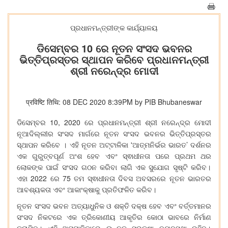
ପ୍ରଧାନମନ୍ତ୍ରୀଙ୍କ କାର୍ଯ୍ୟାଳୟ
ଡିସେମ୍ବର 10 ରେ ନୂତନ ସଂସଦ ଭବନର
ଭିତ୍ତିପ୍ରସ୍ତର ସ୍ଥାପନ କରିବେ ପ୍ରଧାନମନ୍ତ୍ରୀ
ଶ୍ରୀ ନରେନ୍ଦ୍ର ମୋଦୀ
प्रविष्टि तिथि: 08 DEC 2020 8:39PM by PIB Bhubaneswar
10, 2020
ଡିସେମ୍ବର
ରେ
ପ୍ରଧାନମନ୍ତ୍ରୀ
ଶ୍ରୀ
ନରେନ୍ଦ୍ର
ମୋଦୀ
ନୂଆଦିଲ୍ଲୀର
ସଂସଦ
ମାର୍ଗରେ
ନୂତନ
ସଂସଦ
ଭବନର
ଭିତ୍ତିପ୍ରସ୍ତର
'
’
।
ସ୍ଥାପନ
କରିବେ
ଏହି
ନୂତନ
ଅଟ୍ଟାଳିକା
ଆତ୍ମନିର୍ଭର
ଭାରତ
ଦର୍ଶନର
ଏକ
ଗୁରୁତ୍ବପୂର୍ଣ
ଅଂଶ
ହେବ
ଏବଂ
ସ୍ଵାଧୀନତା
ପରେ
ପ୍ରଥମ
ଥର
।
ଲୋକଙ୍କ
ପାଇଁ
ସଂସଦ
ଗଠନ
କରିବା
ଲାଗି
ଏକ
ସୁଯୋଗ
ସୃଷ୍ଟି
କରିବ
2022
75
ଏହା
ରେ
ତମ
ସ୍ଵାଧୀନତା
ଦିବସ
ଅବସରରେ
ନୂତନ
ଭାରତର
।
ଆବଶ୍ୟକତା
ଏବଂ
ଆକାଂକ୍ଷାକୁ
ପ୍ରତିଫଳିତ
କରିବ
ନୂତନ
ସଂସଦ
ଭବନ
ଅତ୍ୟାଧୁନିକ
ଓ
ଶକ୍ତି
ଦକ୍ଷ
ହେବ
ଏବଂ
ବର୍ତ୍ତମାନର
ସଂସଦ
ନିକଟରେ
ଏକ
ତ୍ରିକୋଣୀୟ
ଆକୃତିର
କୋଠା
ଭାବରେ
ନିର୍ମାଣ