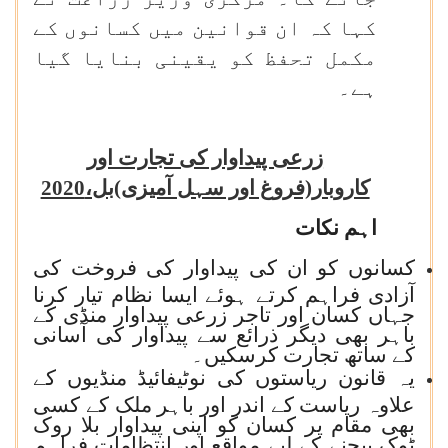
کہا کہ ان قوانین میں کسانوں کے
مکمل تحفظ کو یقینی بنایا گیا
ہے۔
زرعی پیداوار کی تجارت اور
کاروبار(فروغ اور سہل آمیزی)بل،2020
اہم نکات
کسانوں کو ان کی پیداوار کی فروخت کی
آزادی فراہم کرتے ہوئے ایسا نظام تیار کرنا
جہاں کسان اور تاجر زرعی پیداوار منڈی کے
باہر بھی دیگر ذرائع سے پیداوار کی آسانی
کے ساتھ تجارت کرسکیں۔
یہ قانون ریاستوں کی نوٹیفائیڈ منڈیوں کے
علاوہ ریاست کے اندر اور باہر ملک کے کسی
بھی مقام پر کسان کو اپنی پیداوار بلا روک
ٹوک بیچنے کے لیے مواقع اور انتظامات فراہم