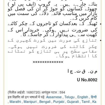
بنائے جارہے ہیں۔ یہ گروپ (ایف پی او )
چھوٹے کسانوں کو جوڑ کر ان کی فصل کو
بازار میں مناسب فائدہ دلانے کی سمت میں
کام کریں گے۔
ٹھیکہ کے بعدکسان کو تاجروں کے چکر کاٹنے
کی ضرورت نہیں ہوگی۔ خریدار اس کے
کھیت سے ہی پیداوار لے کر جاسکے گا۔
تنازع کی صورت میں کورٹ کچہری کے
چکر کاٹنے کی ضرورت نہیں ہوگی۔
مقامی سطح پر ہی تنازع کو نمٹانے
کا انتظام ہوگا۔
***
**********
م ن۔
ق ت۔ ج ا
U No.
8092
(रिलीज़ आईडी: 1680720)
आगंतुक पटल : 594
इस विज्ञप्ति को इन भाषाओं में पढ़ें:
Assamese
,
Telugu
,
English
,
हिन्दी
,
Marathi
,
Manipuri
,
Bengali
,
Punjabi
,
Gujarati
,
Tamil
,
Ka