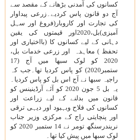
کسانوں کی آمدنی بڑھانے کے مقصد سے
آج دو قانون پاس کردیے۔زرعی پیداوار
کی تجارت اور کاروبار(فروغ اور سہل
آمیزی)بل،2020اور قیمتوں کی یقین
دہانی کے لیے کسانوں کا (بااختیاری اور
تحفظ ) معاہدہ اور زرعی خدمات بل،
2020 کو لوک سبھا میں آج (17
ستمبر2020) کو پاس کردیا تھا۔جب کہ
راجیہ سبھا نے آج اس بل کو پاس کردیا۔
یہ بل 5 جون 2020 کو آئے آرڈینینس کو
قانون میں بدلنے کے لیے زراعت اور
کسانوں کی فلاح وبہبود اور دیہی ترقی
اور پنچایتی راج کے مرکزی وزیر جناب
نریندرسنگھ تومر نے 14 ستمبر 2020 کو
لوک سبھا میں پیش کیا تھا۔