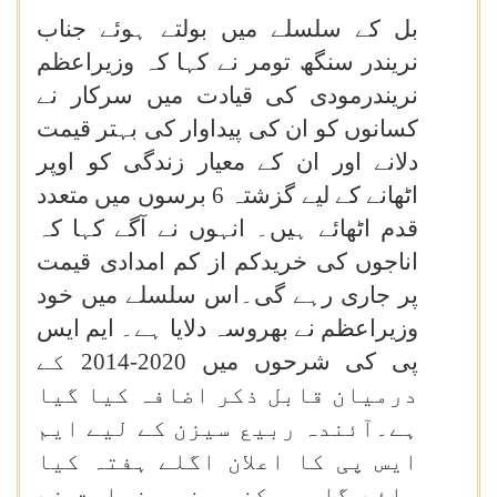
بل کے سلسلے میں بولتے ہوئے جناب
نریندر سنگھ تومر نے کہا کہ وزیراعظم
نریندرمودی کی قیادت میں سرکار نے
کسانوں کو ان کی پیداوار کی بہتر قیمت
دلانے اور ان کے معیار زندگی کو اوپر
اٹھانے کے لیے گزشتہ 6 برسوں میں متعدد
قدم اٹھائے ہیں۔ انہوں نے آگے کہا کہ
اناجوں کی خریدکم از کم امدادی قیمت
پر جاری رہے گی۔اس سلسلے میں خود
وزیراعظم نے بھروسہ دلایا ہے۔ ایم ایس
پی کی شرحوں میں 2020-2014 کے
درمیان قابل ذکر اضافہ کیا گیا
ہے۔آئندہ ربیع سیزن کے لیے ایم
ایس پی کا اعلان اگلے ہفتہ کیا
جائے گا۔ مرکزی وزیر زراعت نے