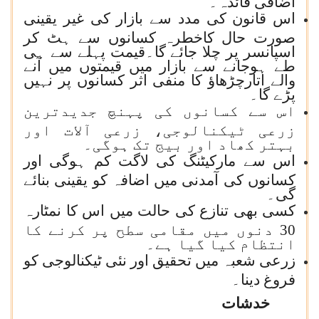
اضافی فائدہ۔
اس قانون کی مدد سے بازار کی غیر یقینی
صورت حال کاخطرہ کسانوں سے ہٹ کر
اسپانسر پر چلا جائے گا۔قیمت پہلے سے ہی
طے ہوجانے سے بازار میں قیمتوں میں آنے
والے اتارچڑھاؤ کا منفی اثر کسانوں پر نہیں
پڑے گا۔
اس سے کسانوں کی پہنچ جدیدترین
زرعی ٹیکنالوجی، زرعی آلات اور
بہتر کھاد اور بیج تک ہوگی۔
اس سے مارکیٹنگ کی لاگت کم ہوگی اور
کسانوں کی آمدنی میں اضافہ کو یقینی بنائے
گی۔
کسی بھی تنازع کی حالت میں اس کا نمٹارہ
30 دنوں میں مقامی سطح پر کرنے کا
انتظام کیا گیا ہے۔
زرعی شعبہ میں تحقیق اور نئی ٹیکنالوجی کو
فروغ دینا۔
خدشات