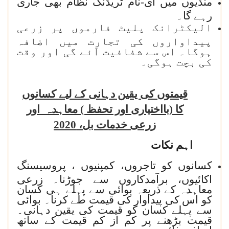
منڈیوں میں ای-نام ٹریڈنگ نظام بھی جاری
رہے گا۔
الیکٹرانک پلیٹ فارموں پر زرعی
پیداواروں کی تجارت میں اضافہ
ہوگا۔ اس سے شفافیت آئے گی اور وقت
کی بچت ہوگی۔
قیمتوں کی یقین دہانی کے لیے کسانوں
کا (بااختیاری اور تحفظ ) معاہدہ اور
زرعی خدمات بل، 2020
اہم نکات
کسانوں کو تاجروں، کمپنیوں ، پروسیسنگ
اکائیوں، برآمدکاروں سے جوڑنا۔ زرعی
معاہدہ کے ذریعہ بوائی سے پہلے ہی کسان
کو اس کی پیداوار کی قیمت طے کرنا۔ بوائی
سے پہلے کسان کو قیمت کی یقین دہانی۔
قیمت بڑھنے پر کم از کم قیمت کے ساتھ