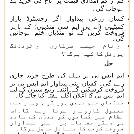
کم از کم امدادی قیمت پر اناج کی خرید بند
ہوجائے گی۔
کسان زرعی پیداوار اگر رجسٹرڈ بازار
کمیٹیوں (اے پی ایم سی منڈیوں) کے باہر
فروخت کریں گے تو منڈیاں ختم ہوجائیں
گی۔
ای-نام جیسے سرکاری ای-ٹریڈنگ
پورٹل کا کیا ہوگا؟
حل
ایم ایس پی پر پہلے کی طرح خرید جاری
رہے گی۔ کسان اپنی پیداوار ایم ایس پی پر
فروخت کرسکیں گے۔آئندہ ربیع سیزن کے لیے
ایم ایس پی کا اعلان اگلے ہفتہ کیا جائے گا۔
منڈیاں ختم نہیں ہوں گی ، وہاں حسب
معمول کاروبار ہوتا رہے گا۔اس
نظام میں کسانوں کو منڈی کے ساتھ
ہی دیگر مقامات پر اپنی پیداوار
فروخت کرنے کا متبادل حاصل ہوگا۔