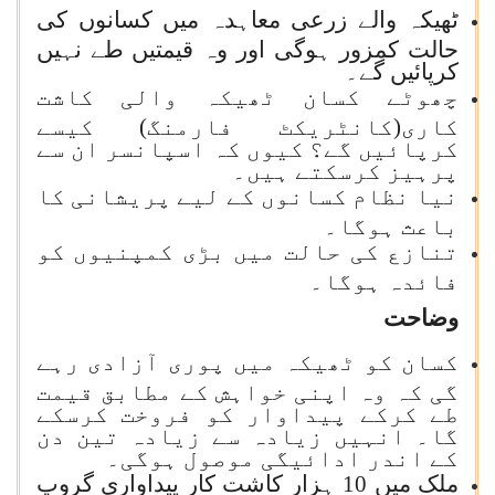
ٹھیکہ والے زرعی معاہدہ میں کسانوں کی
حالت کمزور ہوگی اور وہ قیمتیں طے نہیں
کرپائیں گے۔
چھوٹے کسان ٹھیکہ والی کاشت
کاری(کانٹریکٹ فارمنگ) کیسے
کرپائیں گے؟ کیوں کہ اسپانسر ان سے
پرہیز کرسکتے ہیں۔
نیا نظام کسانوں کے لیے پریشانی کا
باعث ہوگا۔
تنازع کی حالت میں بڑی کمپنیوں کو
فائدہ ہوگا۔
وضاحت
کسان کو ٹھیکہ میں پوری آزادی رہے
گی کہ وہ اپنی خواہش کے مطابق قیمت
طے کرکے پیداوار کو فروخت کرسکے
گا۔ انہیں زیادہ سے زیادہ تین دن
کے اندر ادائیگی موصول ہوگی۔
ملک میں 10 ہزار کاشت کار پیداواری گروپ