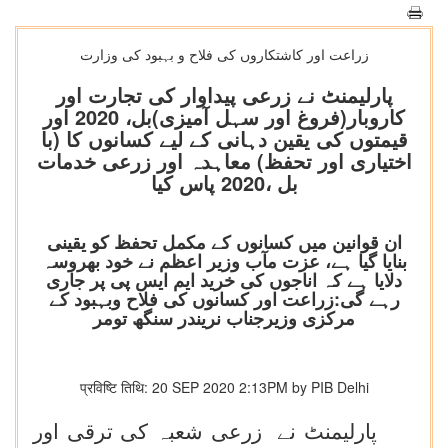
زراعت اور کاشتکاروں کی فلاح و بہبود کی وزارت
پارلیمنٹ نے زرعی پیداوار کی تجارت اور
کاروبار(فروغ اور سہل آمیزی)بل، 2020 اور
قیمتوں کی یقین دہانی کے لیے کسانوں کا (با
اختیاری اور تحفظ) معاہدہ اور زرعی خدمات
بل ،2020 پاس کیا
ان قوانین میں کسانوں کے مکمل تحفظ کو یقینی
بنایا گیا ہے، عزت مآب وزیر اعظم نے خود بھروسہ
دلایا ہے کہ اناجوں کی خرید ایم ایس پی پر جاری
رہے گی:زراعت اور کسانوں کی فلاح وبہبود کے
مرکزی وزیرجناب نریندر سنگھ تومر
प्रविष्टि तिथि: 20 SEP 2020 2:13PM by PIB Delhi
پارلیمنٹ نے زرعی شعبہ کی ترقی اور