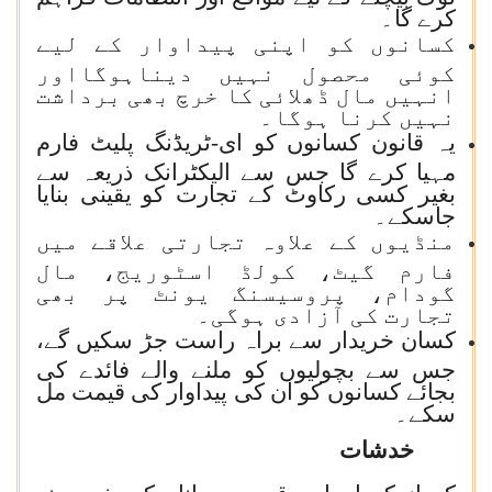
کرے گا۔
کسانوں کو اپنی پیداوار کے لیے
کوئی محصول نہیں دیناہوگااور
انہیں مال ڈھلائی کا خرچ بھی برداشت
نہیں کرنا ہوگا۔
یہ قانون کسانوں کو ای-ٹریڈنگ پلیٹ فارم
مہیا کرے گا جس سے الیکٹرانک ذریعہ سے
بغیر کسی رکاوٹ کے تجارت کو یقینی بنایا
جاسکے۔
منڈیوں کے علاوہ تجارتی علاقے میں
فارم گیٹ، کولڈ اسٹوریج، مال
گودام، پروسیسنگ یونٹ پر بھی
تجارت کی آزادی ہوگی۔
کسان خریدار سے براہ راست جڑ سکیں گے،
جس سے بچولیوں کو ملنے والے فائدے کی
بجائے کسانوں کو ان کی پیداوار کی قیمت مل
سکے۔
خدشات