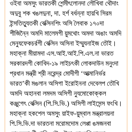
ওইবা অমসুং ভারতকী শেন্মীৎলোনদা লৌখিবা থৌদাং
অদুবু শক খঙলদুনা, দা. হর্শ বর্ধন্না হায়খি সিরম
ইন্সতিত্যুতকী বেক্সিনশিং অসি লৈবাক ১৭০দা
শীজিন্নৈ অমদি মালেমগী য়ুমথোং অমদা অঙাং অমদি
মেন্যুফেকচর্রগী বেক্সিন অসিনা ইম্ম্যুনাইজ তৌই।
মহাক্না মীয়ামদা এস.আই.আই.পি.এল.না ভারত
সরকারদগী কোবিদ-১৯ লাইচৎকী লোকদাউন মনুংদা
প্রধান মন্ত্রী শ্রী নরেন্দ্র মোদীগী ‘আত্মানির্ভর
ভারত’কী মঙলান অসিগা ইরোইননা দেবেলপ তৌখি
অমদি অহানবা লমদম অসিগী ন্যুমোকোক্কল
কঞ্জুগেৎ বেক্সিন (পি.সি.ভি.) অসিগী লাইসেন্স ফংখি।
মহাক্না হকশেল অমসুং য়াইফ-য়ুম্বাল মন্ত্রালয়না
পি.সি.ভি.দা ভারতনা মরোমদোম লেপ্পা ঙমজনবা