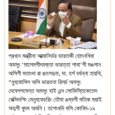
প্রধান মন্ত্রীনা আত্মানির্ভর ভারতকী হোৎনখিবা
অমসুং ‘মালেমগীদমক্তা ভারত্তা শাবা’গী মঙলান
অসিগী মতাংদা ৱা ঙাংলদুনা, দা. হর্শ বর্ধন্না হায়খি,
“ন্যুমোসিল অসি ভারতনা রিসর্চ অমসুং
দেবেলপমেন্ত অমসুং হাই এন্দ সোফিস্তিকেতেদ
বেক্সিনশিং মেন্যুফেচরিং তৌবা ঙম্বগী মতিক ময়াই
অদুগী খুদম অমনি। তশেংবদি মসি কোবিদ-১৯