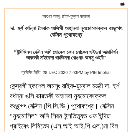
হকশেল অমসুং য়াইফ-য়ুম্বাল মন্ত্রালয়
দা. হর্শ বর্ধন্না লৈবাক অসিগী অহানবা ন্যুমোকোক্কল কঞ্জুগেৎ
বেক্সিন পুথোকখ্রে
“ইন্দিজিনস বেক্সিন অসি ভোকেল ফোর লোকেল ওইদুনা আত্মানির্ভর
ভারতকী মাইকৈদা থাংজিনবা খোঙথাং অমসু ওইরি”
प्रविष्टि तिथि: 28 DEC 2020 7:03PM by PIB Imphal
কেন্দ্রগী হকশেল অমসুং য়াইফ-য়ুম্বাল মন্ত্রী দা. হর্শ
বর্ধন্না ঙসি ভারতকী অহানবা ন্যুমোকোক্কল
কঞ্জুগেৎ বেক্সিন (পি.সি.ভি.) পুথোকখ্রে। বেক্সিন
“ন্যুমোসিল” অসি সিরম ইন্সতিত্যুত ওফ ইন্দিয়া
প্রাইবেৎ লিমিতেদ (এস.আই.আই.পি.এল.)না বিল