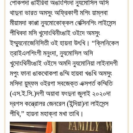
পোকপদা ঙাইরিবা অঙাংশিংদা ন্যুমোসিল অসি
থাদুনা ভারত অমসুং অফ্রিকাগী মশিং য়াম্লবা
মীয়ামদা কাপ্পা ন্যুমোকোক্কল বেক্সিনশিং লাইসেন্স
পীখিবদা মসি খুদোংথিনীংঙাই ওইদে অমসুং
ইম্ম্যুনোজেনিসিতী ওই হায়না উৎখি। “ক্লিনিকেল
ত্রাইএলশিংগী মনুংদা, ন্যুমোসিল অসি
খুদোংথিনীংঙাই ওইসে অমদি ন্যুমোনিয়া লাইনাদগী
মপুং ফানা ঙাকথোকপা ঙম্মি হায়বা খঙখি অমসুং
মসিদা য়ুম্ফম ওইরগা সবজেক্ত এক্সপর্ত কম্মিতি
(এস.ই.সি.)দগী অয়াবা ফংদুনা জুলাই ২০২০দা
দ্রগস কন্ত্রোলর জেনরেল (ইন্দিয়া)না লাইসেন্স
পীখি,” হায়না মহাক্না মখা তাখি।