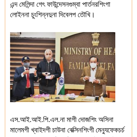
এন্দ মেলিন্দা গেৎ ফাউন্দেসনগুম্বা পার্তনরশিংগা
লোইননা চুংশিন্নদুনা দিবেলপ তৌখি।
এস.আই.আই.পি.এল.না মাগী দোজশিং অসিনা
মালেমগী খ্বাইদগী চাউবা বেক্সিনশিংগী মেন্যুফেকচর্চ