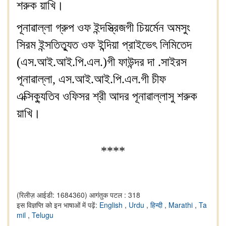
শরুক য়াখি।
পূনাৱাল্লা গ্রুপ ওফ ইন্দস্ত্রিজগী চিয়র্মেন অমসুং
সিরম ইন্সতিত্যুত ওফ ইন্দিয়া প্রাইভেৎ লিমিতেদ
(এস.আই.আই.পি.এল.)গী ফাউন্দর দা .সাইরস
পূনাৱাল্লা, এস.আই.আই.পি.এল.গী চীফ
এক্সিক্যুতিব ওফিসর শ্রী আদর পূনাৱাল্লাসু শরুক
য়াখি।
****
(रिलीज़ आईडी: 1684360)
आगंतुक पटल : 318
इस विज्ञप्ति को इन भाषाओं में पढ़ें:
English
,
Urdu
,
हिन्दी
,
Marathi
,
Ta
mil
,
Telugu