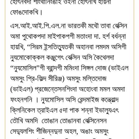
হোৎনবদা শীংথানিংঙাই ওইনা হোৎনখি হায়না
ফোঙদোকখি।
এস.আই.আই.পি.এল.না ভারতকী মথৌ তাবা বেক্সিন
অমা পুথোকপদা মাইপাকপগী মতাংদা দা. হর্শ বর্ধন্না
হায়খি, “সিরম ইন্সতিত্যুতকী অহানবা লমদম অসিগী
ন্যুমোকোক্কল কঞ্জুগেৎ বেক্সিন অসি কৈথেলদা
“ন্যুমোসিল”গী ব্রান্দগী মমিংদা সিঙ্গল দোজ (ভাইএল
অমসুং প্রি-ফিল্দ সীরিঞ্জ) অমসুং মল্তিদোজ
(ভাইএল) প্রজেন্তেসনশিংদা অহোংবা মমল অমদা
ফংহনগনি । ন্যুমোসিল অসি রেন্দমাইজ কন্ত্রোল্দ
ক্লিনিকেল ত্রাইএল ৫দা পাক শন্না ইভাল্যুএৎ
তৌখি অমদি তোঙান তোঙানবা বেক্সিনেসন
সেদ্যুলশিং শীজিন্নদুনা অহল, অঙাং অমসুং