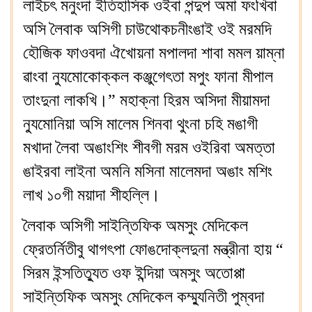
লাইচৎ মনুংদা ইতিহাসিক ওইবা পন্দুপ অমা ফংখিবা
অসি লৈবাক অসিগী চাউথোকচনীংঙাই ওই মরমদি
হৌজিক ফাওবদা ঐখোয়না মপালদা শাবা মমল য়াম্না
ৱাংবা ন্যুমোকোক্কল কঞ্জুগেৎতা মপুং ফানা মীপাল
তাংদুনা লাকখি।” মহাক্না হিরম অসিদা মীয়ামদা
ন্যুমোনিয়া অসি মালেম শিনবা থুংনা চহি মঙাগী
মখাদা লৈবা অঙাংশিং শীবগী মরম ওইরিবা অমত্তা
ঙাইরবা লাইনা অমনি মসিনা মালেমদা অঙাং মশিং
লাখ ১০গী ময়াদা শীহল্লি।
লৈবাক অসিগী সাইন্তিফিক অমসুং মেদিকেল
ফ্রেতর্নিতীবু থাগৎপা ফোঙদোক্লদুনা মন্ত্রীনা হায় “
সিরম ইন্সতিত্যুত ওফ ইন্দিয়া অমসুং অতোপ্পা
সাইন্তিফিক অমসুং মেদিকেল কম্ম্যুনিতী পুম্বদা