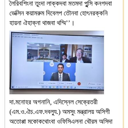
লৈরিবশিংনা তুংদা লাক্কদবা মতমদা পুন্সি কনগদবা
ভেক্সিন কয়ামরুম দিবেলপ তৌনবা হোৎনরক্কনি
হায়না ঐহাক্না থাজবা থম্মি’’।
দা.মনোহর অগনানি, এদিস্নেল সেক্রেতরী
(এম.ও.ঐচ.এফ.দবল্যু.) অমসুং মন্ত্রালয় অসিগী
অতোপ্পা মকোকথোংবা ওফিসিএলনা থৌরম অসিদা