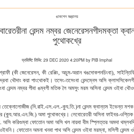
ঙাকশেল মন্ত্রালয়
োরেতরীনা রেন্দম নম্বর জেনেরেসনগীদমক্তা ক্ব
পুথোকখ্রে
प्रविष्टि तिथि: 29 DEC 2020 4:20PM by PIB Imphal
্তোগ্রাফী (কী জেনেরেসন, কী রেপ্পিং, অচুম-অরান খঙদোকপনচিংবা), সাইন্তিফ
 য়াদ্রবা থৌদাং কয়া পাংথোকই। তসেং-তসেংবা রেন্দম্নেস অসি ক্লাসসিকেলগ
ংবা রেন্দম নম্বর পীবা ঙম্বগী মতিক লৈ অমসুং মরম অসিনা রেন্দম ওইবা থৌ
 তেক্নোলোজীজ (দি.ৱাই.এস.এল.-ক্যু.তি.)না রেন্দম ক্বান্তম ইভেন্ত মশক
তর (ক্যু.আর.এন.জি.) অমা পুথোকখ্রে। লেবোরেতরী অসিনা ফাইবর-ওপ্তিক ব্
ি. অসি করিগুম্বা ফোতোন অমা অসি খল নায়বা বীম স্প্লিত্তর অমদা থম্লবদি
ম ওইবনি। ফোতোন অমনা খনবা পাথ অসি রেন্দম ওইবা মরম্না, মসিগী রেন্দম