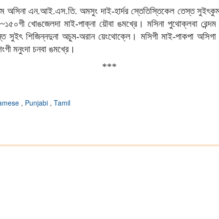
ম অসিনা এন.আই.এস.তি. অমসুং দাই-হার্দর স্তেতিস্তিকেল তেস্ত সুইৎকুম
.
~
১৫০গী খোঙজেলদা মাই-পাক্না য়ৌবা ঙমখ্রে। মসিনা পুথোক্লবা রেন্দম 
স্ত সুইৎ শিজিন্নদুনা অচুম-অরান য়েংথোক্লে। মসিগী মাই-পাকপা অসিগা 
িংগী মনুংদা চনবা ঙমখ্রে।
***
amese
,
Punjabi
,
Tamil