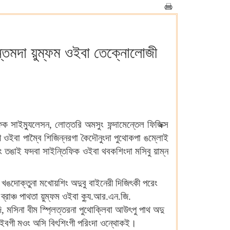
ান্তমদা য়ুম্ফম ওইবা তেক্নোলোজী
িক সাইম্যুলেসন, লোত্তরি অমসুং ফন্দামেন্তেল ফিজিক্স
ী ওইবা পাম্বৈ শিজিন্নরগা কৈদৌনুংদা পুথোকপা ঙম্লোই
ওং তঙাই ফদবা সাইন্তিফিক ওইবা থবকশিংদা মসিবু য়াম্ন
 খঙদোক্তুনা মখোয়শিং অদুবু বাইনেরী দিজিৎকী পরেং
রাঞ্চ পাথতা য়ুম্ফম ওইবা ক্যু.আর.এন.জি.
, মসিনা বীম স্প্লিত্তরনা পুথোক্লিবা আউৎপু পাথ অদু
 ওইবগী মওং অসি বিৎশিংগী পরিংদা ওন্থোকই।