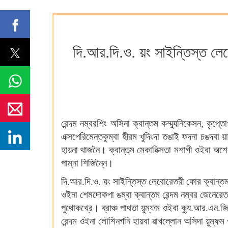
দি.আর.দি.ও. য়ং সাইন্তিস্ত লেব
রেন্দম নম্বরশিং অসিনা ক্বান্তম কম্ম্যুনিকেসন, কৃপ
এক্সপেরিমেন্তকুম্বা হীরম খুদিংদা তঙাই ফদনা চঙদবা
হায়না থাজনৈ। ক্বান্তম মেকানিক্সতা মশাগী ওইবা অশে
পাম্না শিজিন্নৈ।
দি.আর.দি.ও. য়ং সাইন্তিস্ত লেবোরেতরী ফোর ক্বান্তম
ওইনা শেমদোকপা ঙম্বা ক্বান্তম রেন্দম নম্বর জেনেরে
পুথোকখ্রে। ব্রাঞ্চ পাথতা য়ুম্ফম ওইবা ক্যু.আর.এন.জ
রেন্দম ওইনা লৌশিনগনি হায়বা ৱাখল্লোন অসিদা য়ুম্ফ