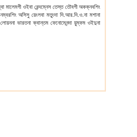
্বা মালেমগী ওইবা রেন্দম্নেস তেস্ত তৌবগী অকক্নবশিং
নম্বরশিং অসিসু য়েংলবা মতুংদা দি.আর.দি.ও.না মশানা
লোয়ননা ভারতনা ক্বান্তম ফেনোমেনন্দা য়ুম্ফম ওইদুনা