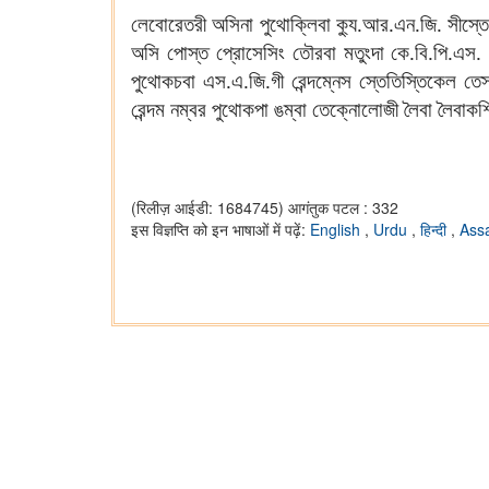
লেবোরেতরী অসিনা পুথোক্লিবা ক্যু.আর.এন.জি. সীস্তে
অসি পোস্ত প্রোসেসিং তৌরবা মতুংদা কে.বি.পি.এস
পুথোকচবা এস.এ.জি.গী রেন্দম্নেস স্তেতিস্তিকেল তে
রেন্দম নম্বর পুথোকপা ঙম্বা তেক্নোলোজী লৈবা লৈবাকশ
(रिलीज़ आईडी: 1684745)
आगंतुक पटल : 332
इस विज्ञप्ति को इन भाषाओं में पढ़ें:
English
,
Urdu
,
हिन्दी
,
Ass