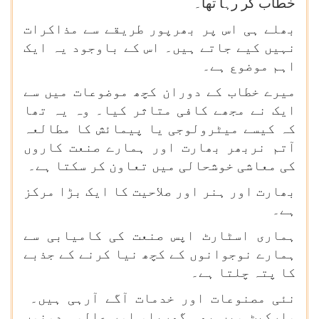
خطاب کر رہا تھا۔
بھلے ہی اس پر بھرپور طریقے سے مذاکرات
نہیں کیے جاتے ہیں۔ اس کے باوجود یہ ایک
اہم موضوع ہے۔
میرے خطاب کے دوران کچھ موضوعات میں سے
ایک نے مجھے کافی متاثر کیا۔ وہ یہ تھا
کہ کیسے میٹرولوجی یا پیمائش کا مطالعہ
آتم نربھر بھارت اور ہمارے صنعت کاروں
کی معاشی خوشحالی میں تعاون کر سکتا ہے۔
بھارت اور ہنر اور صلاحیت کا ایک بڑا مرکز
ہے۔
ہماری اسٹارٹ اپس صنعت کی کامیابی سے
ہمارے نوجوانوں کے کچھ نیا کرنے کے جذبے
کا پتہ چلتا ہے۔
نئی مصنوعات اور خدمات آگے آرہی ہیں۔
مارکیٹ میں بھی گھریلو اور عالمی دونوں