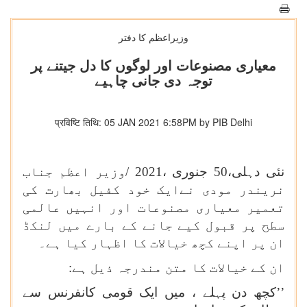
وزیراعظم کا دفتر
معیاری مصنوعات اور لوگوں کا دل جیتنے پر
توجہ دی جانی چاہیے
प्रविष्टि तिथि: 05 JAN 2021 6:58PM by PIB Delhi
نئی دہلی،
0
5
جنوری ،2021 /
وزیر اعظم جناب
نریندر مودی نےایک خود کفیل بھارت کی
تعمیر معیاری مصنوعات اور انہیں عالمی
سطح پر قبول کیے جانے کے بارے میں لنکڈ
ان پر اپنے کچھ خیالات کا اظہار کیا ہے۔
ان کے خیالات کا متن مندرجہ ذیل ہے:
’’کچھ دن پہلے ، میں ایک قومی کانفرنس سے