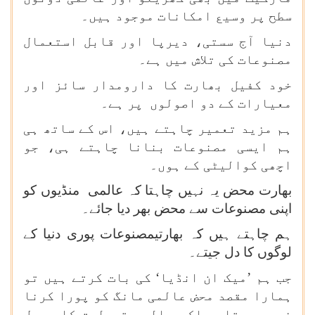
سطح پر وسیع امکانات موجود ہیں۔
دنیا آج سستی، دیرپا اور قابل استعمال
مصنوعات کی تلاش میں ہے۔
خود کفیل بھارت کا دارومدار سائز اور
معیارات کے دو اصولوں پر ہے۔
ہم مزید تعمیر چاہتے ہیں، اس کے ساتھ ہی
ہم ایسی مصنوعات بنانا چاہتے ہی، جو
اچھی کوالیٹی کے ہوں۔
بھارت محض یہ نہیں چاہتا کہ عالمی منڈیوں کو
اپنی مصنوعات سے محض بھر دیا جائے۔
ہم چاہتے ہیں کہ بھارتیمصنوعات پوری دنیا کے
لوگوں کا دل جیتے۔
جب ہم ’میک ان انڈیا‘ کی بات کرتے ہیں تو
ہمارا مقصد محض عالمی مانگ کو پورا کرنا
نہیں ہوتا، بلکہ عالمی قبولیت کا حصول