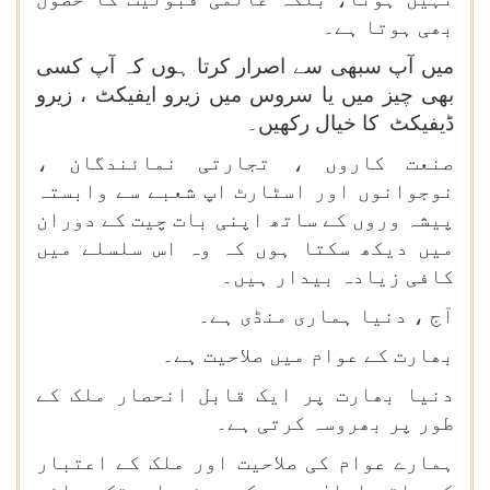
بھی ہوتا ہے۔
میں آپ سبھی سے اصرار کرتا ہوں کہ آپ کسی
بھی چیز میں یا سروس میں زیرو ایفیکٹ ، زیرو
ڈیفیکٹ کا خیال رکھیں۔
صنعت کاروں ، تجارتی نمائندگان ،
نوجوانوں اور اسٹارٹ اپ شعبے سے وابستہ
پیشہ وروں کے ساتھ اپنی بات چیت کے دوران
میں دیکھ سکتا ہوں کہ وہ اس سلسلے میں
کافی زیادہ بیدار ہیں۔
آج ، دنیا ہماری منڈی ہے۔
بھارت کے عوام میں صلاحیت ہے۔
دنیا بھارت پر ایک قابل انحصار ملک کے
طور پر بھروسہ کرتی ہے۔
ہمارے عوام کی صلاحیت اور ملک کے اعتبار