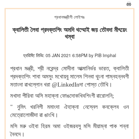
প্রধানমন্ত্রীগী লোইশঙ
ক্বালিতী লৈবা প্রদক্তশিং অমদি থম্মোই জয় তৌবদা মীৎয়েং
থম্বা
प्रविष्टि तिथि: 05 JAN 2021 6:58PM by PIB Imphal
প্রধান মন্ত্রী, শ্রী নরেন্দ্র মোদীনা আত্মানির্ভর ভারত, ক্বালিতী
প্রদক্তশিং শাবা অমসুং মখোয়বু মালেম শিনবা থুংনা পাম্নহন্নবগী
মতাংদা ৱাখল্লোন খরা @LinkedInদা পোস্ত তৌখি।
মখাদা পীরিবা অসি মহাক্না ফোঙদোকখিবশিংগী ৱারোলনি;
" নুমিৎ খরনিগী মমাংদা ঐহাক্না নেস্নেল কনক্লেব ওন
মেত্রোলোজীদা ৱা ঙাংখি।
মসি মরু ওইবা হিরম অমা ওইজরবসু মসি মীয়াম্না পাক শন্না
নৈনদে।