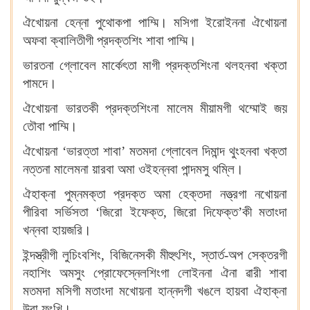
ঐখোয়না হেন্না পুথোকপা পাম্মি। মসিগা ইরোইননা ঐখোয়না
অফবা ক্বালিতীগী প্রদক্তশিং শাবা পাম্মি।
ভারতনা গ্লোবেল মার্কেৎতা মাগী প্রদক্তশিংনা থলহনবা খক্তা
পামদে।
ঐখোয়না ভারতকী প্রদক্তশিংনা মালেম মীয়ামগী থম্মোই জয়
তৌবা পাম্মি।
ঐখোয়না ‘ভারত্তা শাবা’ মতমদা গ্লোবেল দিমান্দ থুংহনবা খক্তা
নত্তনা মালেমনা য়ারবা অমা ওইহন্নবা পান্দমসু থম্লি।
ঐহাক্না পুম্নমক্তা প্রদক্ত অমা হেক্তদা নত্ত্রগা নখোয়না
পীরিবা সর্ভিসতা ‘জিরো ইফেক্ত, জিরো দিফেক্ত’কী মতাংদা
খন্নবা হায়জরি।
ইন্দস্ত্রীগী লুচিংবশিং, বিজিনেসকী মীহুৎশিং, স্তার্ত-অপ সেক্তরগী
নহাশিং অমসুং প্রোফেস্নেলশিংগা লোইননা ঐনা ৱারী শাবা
মতমদা মসিগী মতাংদা মখোয়না হান্নদগী খঙলে হায়বা ঐহাক্না
উবা ফংখি।