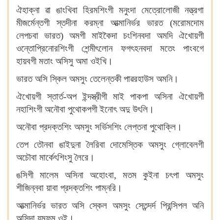
ঐহাক্না ৱা ঙাংখিবা হিরমশিংগী মনুংদা মেত্রোলোজী নত্ত্রগা
মীজর্মেন্তগী স্তদীনা করম্না আত্মানির্ভর ভারত (মরোমদোম
লেপচবা ভারত) অমগী মাইকৈদা চংশিনবদা অমদি ঐখোয়গী
ওন্তোপ্রিনোরশিংগী শেন্মীৎলোন ফগৎহনবদা মতেং পাংবগে
হায়বগী মতাং অসিসু অমা ওইখি।
ভারত অসি স্কিল অমসুং তেলেন্তকী পাৱরহাউস অমনি।
ঐখোয়গী স্তার্ত-অপ ইন্দস্ত্রীগী মাই পাকপা অসিনা ঐখোয়গী
নহাশিংগী অনৌবা পুথোকপগী ইনোৎ অদু উৎলি।
অনৌবা প্রদক্তশিং অমসুং সর্ভিসশিং লেপ্তনা পুথোক্লি।
তেপ তৌনবা ঙাইদুনা লৈরিবা দোমেস্তিক অমসুং গ্লোবেলগী
অচৌবা মার্কেৎশিংসু লৈরে।
ঙসিগী মালেম অসিনা অহোংবা, মতম কুইনা চৎপা অমসুং
শীজিন্নবা য়াবা প্রদক্তশিং পাম্নরি।
আত্মানির্ভর ভারত অসি স্কেল অমসুং স্তেন্দর্দ প্রিন্সিপল অনি
অসিদা য়ুম্ফম ওই।