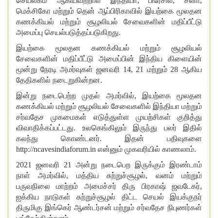
செயலகம் ஆகியவற்றால் இந்தியா, பிரேசில், சீனா,
மெக்சிகோ மற்றும் தென் ஆப்பிரிகாவில் இயற்கை மூலதன
கணக்கியல் மற்றும் சூழலியல் சேவைகளின் மதிப்பீட்டு
அமைப்பு செயல்படுத்தப்படுகிறது.
இயற்கை மூலதன கணக்கியல் மற்றும் சூழலியல்
சேவைகளின் மதிப்பீட்டு அமைப்பின் இந்திய கிளையின்
மூன்று நேரடி அமர்வுகள் ஜனவரி 14, 21 மற்றும் 28 ஆகிய
தேதிகளில் நடைறுகின்றன.
இன்று நடைபெற்ற முதல் அமர்வில், இயற்கை மூலதன
கணக்கியல் மற்றும் சூழலியல் சேவைகளில் இந்தியா மற்றும்
சர்வதேச முகமைகள் எடுத்துள்ள முயற்சிகள் குறித்து
விவாதிக்கப்பட்டது. உலகெங்கிலும் இருந்து பலர் இதில்
கலந்து கொண்டனர். இதன் பதிவுகளை
http://ncavesindiaforum.in என்னும் முகவரியில் காணலாம்.
2021 ஜனவரி 21 அன்று நடைபெற இருக்கும் இரண்டாம்
நாள் அமர்வில், மத்திய சுற்றுச்சூழல், வனம் மற்றும்
பருவநிலை மாற்றம் அமைச்சர் திரு பிரகாஷ் ஜவடேகர்,
ஐக்கிய நாடுகள் சுற்றுச்சூழல் திட்ட செயல் இயக்குநர்
திருமிகு இங்கெர் ஆண்டர்சன் மற்றும் சர்வதேச நிபுணர்கள்