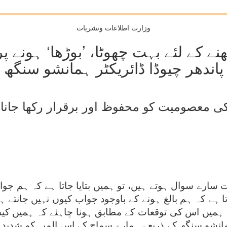
وزارت اطلاعات ونشریات
پاندھر چیوڈا ڈائریکٹر ہمانشو سنگھ
ارے سوال ہوتے ہیں، تو ہمیں بتایا جاتا ہے کہ ہم جواب
 ہے کہ ہم بالغ ہونے کے باوجود جواب کیوں نہیں جانتے 
ر ہمانشو سنگھ کے ذریعے ہمارے سماج کے اس المیہ کو شدی