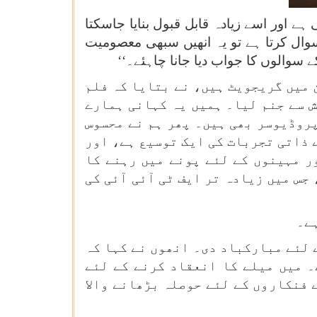
 اور اسے زیادہ قابل قبول بنایا جاسکتا
وال کرتا ہے تو یہ انھیں سبھی معصومیت
 سوالوں کا جواب دیا جانا چاہئے۔‘‘
 میں گریجویٹ ہیں، نے بتایا کہ فلم
ہش سے جنم لیا۔ ہمیں یہ کہانی ہمارے
روڈیوسر بھی ہیں۔ پھر ہم نے محسوس
ے ذاتی تجربات کی ایک توسیع ہے، اور
ر مہینوں کے لئے پونے میں رہنے کا
جس میں زیادہ تر ایف ٹی آئی آئی کی
 انعقاد کرنے کے لئے مبارکباد دی۔ انھوں نے کہا کہ
ے۔ میں میلے کا انعقاد کرنے کے لئے
فنکاروں کے لئے حوصلہ بڑھانے والا