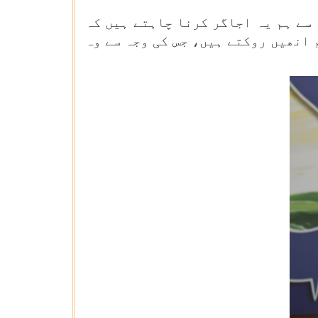
سے ہم یہ اجاگر کرنا چاہتے ہیں کہ
 انھیں روکتے ہیں، جس کی وجہ سے وہ