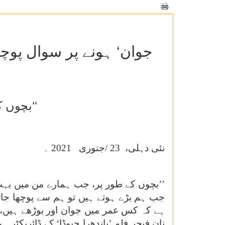
’’بچوں کی معصومیت کو محفوظ اور برقرار رکھا جانا چاہئے‘‘
نئی دہلی،
23
/
جنوری 2021 ۔
’’بچوں کے طور پر، جب ہمارے من میں بہت س
جب ہم بڑے ہوتے ہیں تو ہم سے پوچھا جاتا
نان فیچر فلم ’پاندھرا چیوڈا‘ کے ڈائریکٹ