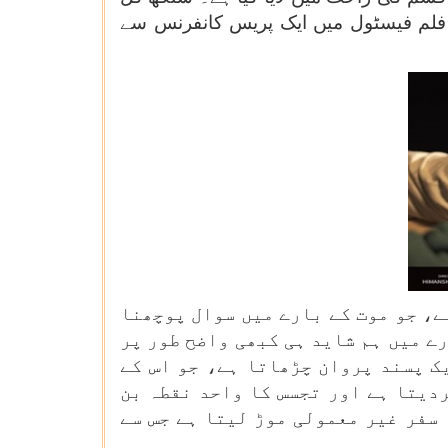
د، 23 جنوری 2021 کو پناجی میں بھارت کے 51ویں انٹرنیشنل فلم فیسٹول میں ایک پریس کانفرنس سے
 سال کے بچے ویٹھو کے بارے میں ہے، جو موت کے بارے میں سوال پوچھنا
رے میں ہم شاید ہی کبھی واضح طور پر
ک پسند پروان چڑھاتا ہے، جو اس کے
ردیتا ہے اور تجسس کا واحد نقطہ بن
 سفر غیر معمولی موڑ لیتا ہے جس سے