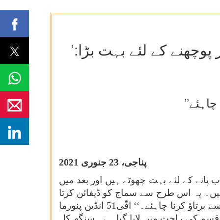
’جوان‘ ہونے پر سوال پوچھنے کے لئے بہت چھوٹا، ’بوڑھا‘ ہونے پر پوچھنے کے لئے بہت بڑا:
پناجی، 23 جنوری 2021
 پانے کے لئے بہت چھوٹے ہیں اور بعد میں
ہیں۔ یہ اس طرح سے سماج کو ڈیفائن کرتا
ہے کہ کس عمر میں جوان اور بوڑھے ہیں، ہمیں اس کی توقعات کے مطابق ہونا چاہئے کہ ہمیں کیسے برتاؤ کرنا چاہئے۔‘‘ افّی51 انڈین پنورما
د قسم کی راحت میں لایا گیا ہے۔ سنگھ کل