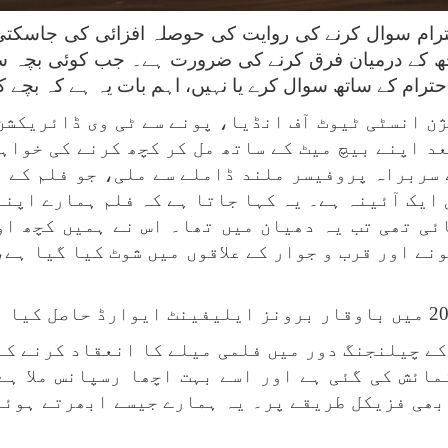
ام سوال کرنے کی روایت کی حوصلہ افزائی کی جاسکتی ہے
تاچھ کے درمیان فرق کرنے کی ضرورت ہے۔ جب کوئی بچہ س
رام کے ساتھ سوال کرے یا نہیں، اہم بات یہ ہے کہ بچے کے
ن انسٹی ٹیوٹ آف انڈیا، پونے سے ٹی وی ڈائریکشن
بعد اپنے بیچ میٹ کے ساتھ مل کر کچھ کرنے کی خوا
 سربراہ پروفیسر ملند ڈاملے سے ملی، جو فلم کے پ
ایک آئینہ ہے۔ یہ کہا جاتا ہے کہ فلم ہمارے اپن
ائی تھی تب یہ دھیان میں تھا۔ اس نے ہمیں کچھ او
ے اور قرب و جوار کے علاقوں میں شوٹ کیا گیا ہے، 
نگھ نے فیسٹول کے منتظمین کو کووڈ-19 کے چیلنجنگ دور میں فلمی میلے کا
نمائش کی گئی ہے اور اسے بہت اچھا رسپانس ملا ہ
بھی فزیکل طریقے پر۔ یہ ہمارے جیسے ابھرتے ہوئے 