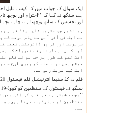
ایک سوال کے جواب میں کہ کیسے قابل احتر
ہے، سنگھ نے کہا کہ ’’احترام اور پوچھ 
اور تجسس کے ساتھ پوچھتا ہے، چاہے بچہ احت
ہمانشو، جو مشہور فلم اینڈ ٹیلی ویژ
نے ایف ٹی آئی آئی سے پاس ہونے کے 
سرپرست اور ٹی وی ڈائریکشن شعبہ کے
کیا کہ یہ ہمارے اپنے تجربات کا بھی 
ایک ٹیم کے طور پر جب ہم نے فلم بن
موقع بھی دیا۔ فلم کو پوری طرح سے پون
ایک ٹیم شریک رہی ہے۔
فلم نے کڈ سنیما انٹرنیشنل فلم فیسٹول 2020 میں باوقار برونز ایلیفینٹ ایوارڈ حاصل کیا ہے۔
س
’’مجھے خوشی ہے کہ فلم کی افّی میں 
منتظمین کو مبارکباد دیتا ہوں، وہ 
ہے۔