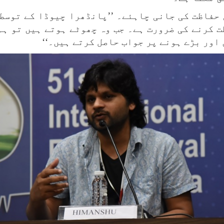
 حفاظت کی جانی چاہئے۔ ’’پانڈھرا چیوڈا کے توسط 
 کرنے کی ضرورت ہے۔ جب وہ چھوٹے ہوتے ہیں تو ہم
اور بڑے ہونے پر جواب حاصل کرتے ہیں۔‘‘