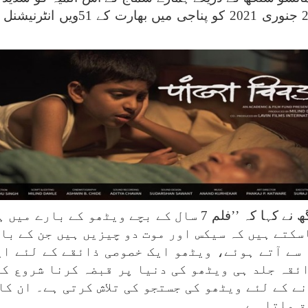
فیسٹول میں فلم کی اسکریننگ کے بع
فلم کے موضوع کے بارے میں بتاتے ہوئے سنگھ نے کہا کہ ’’فلم 7
سکتے ہیں کہ سیکس اور موت دو چیزیں ہیں جن کے با
 سے آتے ہوئے، ویٹھو ایک خصوصی ذائقے کے لئے ای
ائقہ جلد ہی ویٹھو کی دنیا پر قبضہ کرنا شروع ک
ے کے لئے ویٹھو کی جستجو کی تلاش کرتی ہے۔ ان کا
ق ملتا ہے۔