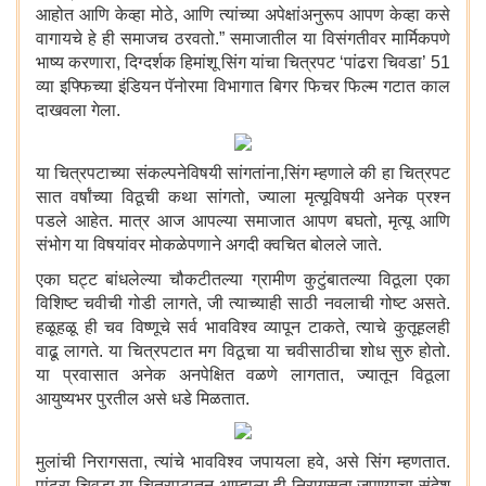
आहोत आणि केव्हा मोठे, आणि त्यांच्या अपेक्षांअनुरूप आपण केव्हा कसे
वागायचे हे ही समाजच ठरवतो.” समाजातील या विसंगतीवर मार्मिकपणे
भाष्य करणारा, दिग्दर्शक हिमांशू सिंग यांचा चित्रपट ‘पांढरा चिवडा’ 51
व्या इफ्फिच्या इंडियन पॅनोरमा विभागात बिगर फिचर फिल्म गटात काल
दाखवला गेला.
या चित्रपटाच्या संकल्पनेविषयी सांगतांना,सिंग म्हणाले की हा चित्रपट
सात वर्षांच्या विठूची कथा सांगतो, ज्याला मृत्यूविषयी अनेक प्रश्न
पडले आहेत. मात्र आज आपल्या समाजात आपण बघतो, मृत्यू आणि
संभोग या विषयांवर मोकळेपणाने अगदी क्वचित बोलले जाते.
एका घट्ट बांधलेल्या चौकटीतल्या ग्रामीण कुटुंबातल्या विठूला एका
विशिष्ट चवीची गोडी लागते, जी त्याच्याही साठी नवलाची गोष्ट असते.
हळूहळू ही चव विष्णूचे सर्व भावविश्व व्यापून टाकते, त्याचे कुतूहलही
वाढू लागते. या चित्रपटात मग विठूचा या चवीसाठीचा शोध सुरु होतो.
या प्रवासात अनेक अनपेक्षित वळणे लागतात, ज्यातून विठूला
आयुष्यभर पुरतील असे धडे मिळतात.
मुलांची निरागसता, त्यांचे भावविश्व जपायला हवे, असे सिंग म्हणतात.
पांढरा चिवडा या चित्रपटातून आम्हाला ही निरागसता जपण्याचा संदेश