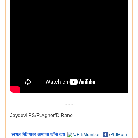
* * *
Jaydevi PS/R.Aghor/D.Rane
सोशल मिडियावर आम्हाला फॉलो करा:
@PIBMumbai
/
PIBMum