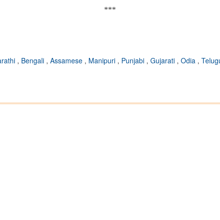
***
rathi
,
Bengali
,
Assamese
,
Manipuri
,
Punjabi
,
Gujarati
,
Odia
,
Telu