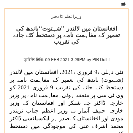
وزیراعظم کا دفتر
افغانستان میں لالندر ’’شہتوت‘‘باندھ کی
تعمیر کے مفاہمت نامے پر دستخط کئے جانے
کی تقریب
प्रविष्टि तिथि: 09 FEB 2021 3:29PM by PIB Delhi
نئی دہلی ،9 فروری ،2021، افغانستان میں لالندر
(شہتوت) باندھ کی تعمیر کے مفاہمت نامے پر
دستحظ کئے جانے کی تقریب 9 فروری 2021 کو
وی ٹی سی پر منعقد ہوئی۔مفاہمت نامے پر وزیر
خارجہ ڈاکٹر جے شنکر اور افغانستان کے وزیر
خارجہ حنیف آتمار نے وزیر اعظم جناب نریندر
مودی اور افغانستان کےصدر ہز ایکسیلنسی ڈاکٹر
محمد اشرف غنی کی موجودگی میں دستخط