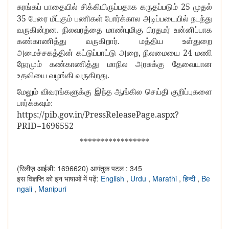
25
சுரங்கப் பாதையில் சிக்கியிருப்பதாக கருதப்படும்
முதல்
35
பேரை மீட்கும் பணிகள் போர்க்கால அடிப்படையில் நடந்து
வருகின்றன. நிலவரத்தை மாண்புமிகு பிரதமர் உன்னிப்பாக
கண்காணித்து வருகிறார். மத்திய உள்துறை
,
24
அமைச்சகத்தின் கட்டுப்பாட்டு அறை
நிலமையை
மணி
நேரமும் கண்காணித்து மாநில அரசுக்கு தேவையான
உதவியை வழங்கி வருகிறது.
மேலும் விவரங்களுக்கு இந்த ஆங்கில செய்தி குறிப்புகளை
பார்க்கவும்:
https://pib.gov.in/PressReleasePage.aspx?
PRID=1696552
*****************
(रिलीज़ आईडी: 1696620)
आगंतुक पटल : 345
इस विज्ञप्ति को इन भाषाओं में पढ़ें:
English
,
Urdu
,
Marathi
,
हिन्दी
,
Be
ngali
,
Manipuri