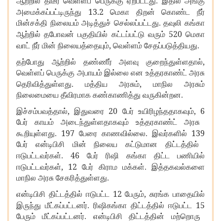
ஆற்றில் திடீர் வெள்ளப் பெருக்கு ஏற்பட்டது. இதில் அங்கு
13.2
அமைக்கப்பட்டிருந்து
மெகா திறன் கொண்ட நீர்
மின்சக்தி நிலையம் அடித்துச் செல்லப்பட்டது. தவுலி கங்கா
520
ஆற்றில் தபோவன் பகுதியில் கட்டப்பட்டு வரும்
மெகா
,
வாட் நீர் மின் நிலையத்தையும்
வெள்ளம் சேதப்படுத்தியது.
,
தற்போது ஆற்றில் தண்ணீர் அளவு குறைந்துள்ளதால்
வெள்ளப் பெருக்கு அபாயம் இல்லை என உத்தரகாண்ட் அரசு
,
தெரிவித்துள்ளது. மத்திய அரசும்
மாநில அரசும்
நிலைமையை தீவிரமாக கண்காணித்து வருகின்றன.
,
20
, 6
இச்சம்பவத்தால்
இதுவரை
பேர் உயிரிழந்ததாகவும்
பேர் காயம் அடைந்துள்ளதாகவும் உத்தரகாண்ட் அரசு
197
139
கூறியுள்ளது.
பேரை காணவில்லை. இவர்களில்
பேர் என்டிபிசி மின் நிலைய கட்டுமான திட்டத்தில்
46
ஈடுபட்டவர்கள்.
பேர் ரிஷி கங்கா திட்ட பணியில்
, 12
ஈடுபட்டவர்கள்
பேர் கிராம மக்கள். இத்தகவல்களை
மாநில அரசு சேகரித்துள்ளது.
12
,
என்டிபிசி திட்டத்தில் ஈடுபட்ட
பேரும்
சுரங்க பாதையில்
15
இருந்து மீட்கப்பட்டனர். ரிஷிகங்கா திட்டத்தில் ஈடுபட்ட
பேரும் மீட்கப்பட்டனர். என்டிபிசி திட்டத்தின் மற்றொரு