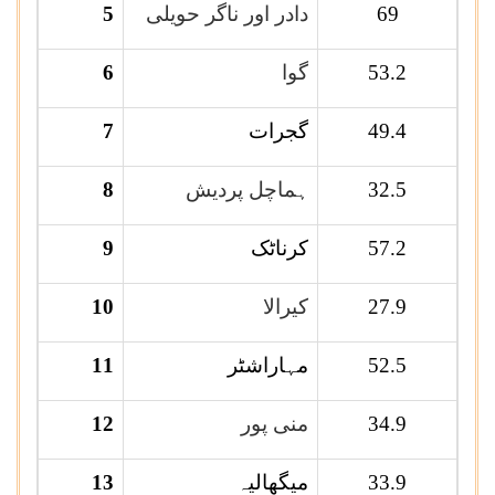
69
دادر اور ناگر حویلی
5
53.2
گوا
6
49.4
گجرات
7
32.5
ہماچل پردیش
8
57.2
کرناٹک
9
27.9
کیرالا
10
52.5
مہاراشٹر
11
34.9
منی پور
12
33.9
میگھالیہ
13