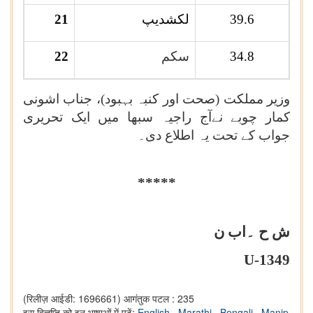
39.6
لکشدیپ
21
34.8
سکم
22
وزیر مملکت (صحت اور کنبہ بہبود)، جناب اشونی
کمار چوبے نےآج راجیہ سبھا میں ایک تحریری
جواب کے تحت یہ اطلاع دی۔
*****
ش ح ۔اب ن
U-1349
(रिलीज़ आईडी: 1696661)
आगंतुक पटल : 235
इस विज्ञप्ति को इन भाषाओं में पढ़ें:
English
,
Marathi
,
Bengali
,
Manip