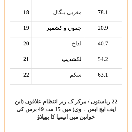
78.1
مغربی بنگال
18
20.9
جموں و کشمیر
19
40.7
لداخ
20
54.2
لکشدیپ
21
63.1
سکم
22
22 ریاستوں / مرکز کے زیر انتظام علاقوں (این
ایف ایچ ایس ۔ وی) میں 15 سے 49 برس کی
خواتین میں انیمیا کا پھیلاؤ