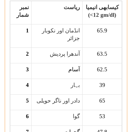
کیسابھی انیمیا
ریاست
نمبر
(<12 gm/dl)
شمار
65.9
انڈمان اور نکوبار
1
جزائر
63.5
آندھرا پردیش
2
62.5
آسام
3
39
بہار
4
65
دادر اور ناگر حویلی
5
53
گوا
6
47.8
گجرات
7