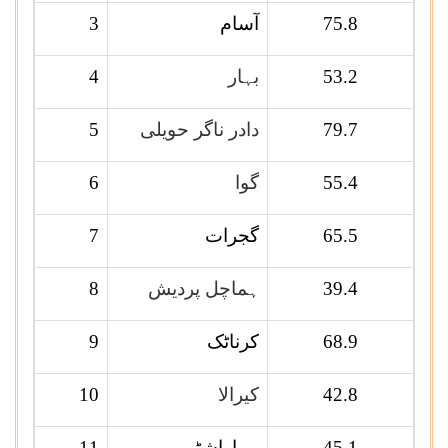
75.8
آسام
3
53.2
بہار
4
79.7
دادر ناگر حویلی
5
55.4
گوا
6
65.5
گجرات
7
39.4
ہماچل پردیش
8
68.9
کرناٹک
9
42.8
کیرالا
10
45.1
مہاراشٹر
11