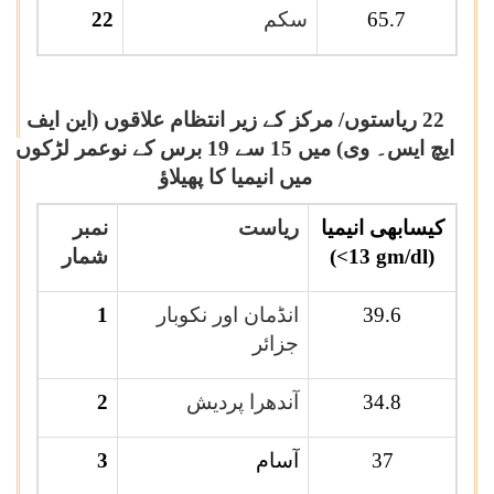
65.7
سکم
22
22 ریاستوں/ مرکز کے زیر انتظام علاقوں (این ایف
ایچ ایس۔ وی) میں 15 سے 19 برس کے نوعمر لڑکوں
میں انیمیا کا پھیلاؤ
کیسابھی انیمیا
ریاست
نمبر
(<13 gm/dl)
شمار
39.6
انڈمان اور نکوبار
1
جزائر
34.8
آندھرا پردیش
2
37
آسام
3