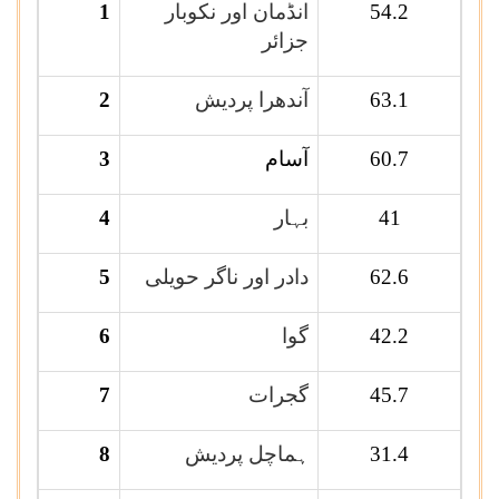
54.2
انڈمان اور نکوبار
1
جزائر
63.1
آندھرا پردیش
2
60.7
آسام
3
41
بہار
4
62.6
دادر اور ناگر حویلی
5
42.2
گوا
6
45.7
گجرات
7
31.4
ہماچل پردیش
8