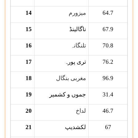
64.7
میزورم
14
67.9
ناگالینڈ
15
70.8
تلنگانہ
16
76.2
تری پورہ
17
96.9
مغربی بنگال
18
31.4
جموں و کشمیر
19
46.7
لداخ
20
67
لکشدیپ
21