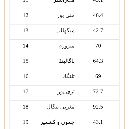
46.4
منی پور
12
42.7
میگھالیہ
13
70
میزورم
14
64.3
ناگالینڈ
15
69
تلنگانہ
16
72.7
تری پورہ
17
92.5
مغربی بنگال
18
43.1
جموں و کشمیر
19