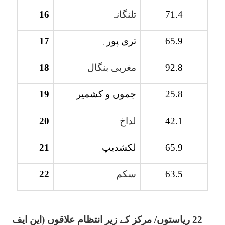
71.4
تلنگانہ
16
65.9
تری پورہ
17
92.8
مغربی بنگال
18
25.8
جموں و کشمیر
19
42.1
لداخ
20
65.9
لکشدیپ
21
63.5
سکم
22
22 ریاستوں/ مرکز کے زیر انتظام علاقوں (این ایف