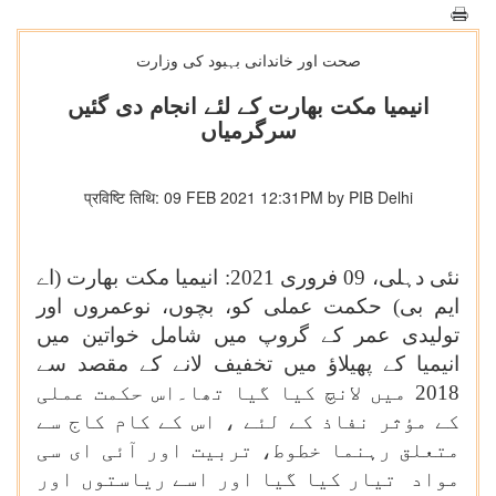
صحت اور خاندانی بہبود کی وزارت
انیمیا مکت بھارت کے لئے انجام دی گئیں
سرگرمیاں
प्रविष्टि तिथि: 09 FEB 2021 12:31PM by PIB Delhi
نئی دہلی، 09 فروری 2021: انیمیا مکت بھارت (اے
ایم بی) حکمت عملی کو، بچوں، نوعمروں اور
تولیدی عمر کے گروپ میں شامل خواتین میں
انیمیا کے پھیلاؤ میں تخفیف لانے کے مقصد سے
2018 میں لانچ کیا گیا تھا۔اس حکمت عملی
کے مؤثر نفاذ کے لئے ، اس کے کام کاج سے
متعلق رہنما خطوط، تربیت اور آئی ای سی
مواد تیار کیا گیا اور اسے ریاستوں اور