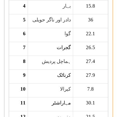
15.8
بہار
4
36
دادر اور ناگر حویلی
5
22.1
گوا
6
26.5
گجرات
7
27.4
ہماچل پردیش
8
27.9
کرناٹک
9
7.8
کیرالا
10
30.1
مہاراشٹر
11
21.5
منی پور
12