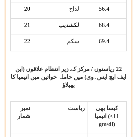
56.4
لداخ
20
68.4
لکشدیپ
21
69.4
سکم
22
22 ریاستوں / مرکز کے زیر انتظام علاقوں (این
ایف ایچ ایس۔وی) میں حاملہ خواتین میں انیمیا کا
پھیلاؤ
کیسا بھی
ریاست
نمبر
(<11
انیمیا
شمار
gm/dl)