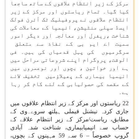
مرکز کے زیر انتظام علاقوں کے ساتھ ساجھا
کیا گیا۔
تمام ریاستوں اور مرکز کے زیر
انتظام علاقوں نے
پروفیلیک ٹک آئرن فولک
ایسڈ سپلی منٹیشن، انیمیا کے معاملات کی
شناخت ،ریفرل اور معالجہ اور دیگر امور
سمیت اے ایم بی کے نفاذ سے متعلق
سرگرمیوں کی پہل قدمیاں کی ہیں۔ فی
الوقت، پروگرام اپنے شروعاتی مراحل میں
ہے اور خواتین ، بچوں اور نوعمروں میں
انیمیا بیماری کے پھیلاؤمیں تخفیف لانے
کے مقصد کی حصولیابی کے لئے کام کر رہا
ہے۔
22 ریاستوں اور مرکز کے زیر انتظام علاقوں میں
جاری کردہ نیشنل فیملی ہیلتھ سروے۔وی کے
مطابق، ریاست/مرکز کے زیر انتظام علاقے کے
حساب سے انیمیابیماری، شناخت شدہ آبادی
گروپ خصوصاً
–
6 سے 59 مہینوں کے بچوں،