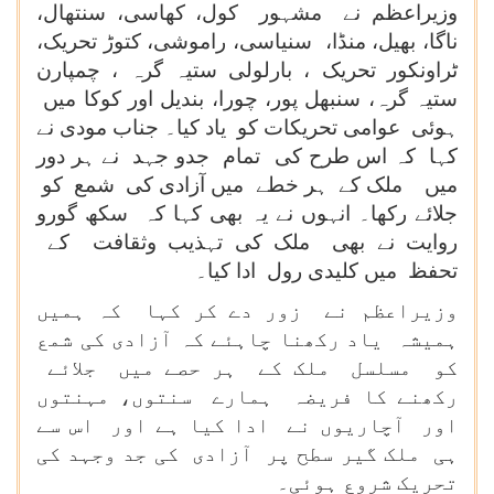
وزیراعظم نے مشہور کول، کھاسی، سنتھال،
ناگا، بھیل، منڈا، سنیاسی، راموشی، کتوڑ تحریک،
ٹراونکور تحریک ، بارلولی ستیہ گرہ ، چمپارن
ستیہ گرہ، سنبھل پور، چورا، بندیل اور کوکا میں
ہوئی عوامی تحریکات کو یاد کیا۔ جناب مودی نے
کہا کہ اس طرح کی تمام جدو جہد نے ہر دور
میں ملک کے ہر خطے میں آزادی کی شمع کو
جلائے رکھا۔ انہوں نے یہ بھی کہا کہ سکھ گورو
روایت نے بھی ملک کی تہذیب وثقافت کے
تحفظ میں کلیدی رول ادا کیا۔
وزیراعظم نے زور دے کر کہا کہ ہمیں
ہمیشہ یاد رکھنا چاہئے کہ آزادی کی شمع
کو مسلسل ملک کے ہر حصے میں جلائے
رکھنے کا فریضہ ہمارے سنتوں، مہنتوں
اور آچاریوں نے ادا کیا ہے اور اس سے
ہی ملک گیر سطح پر آزادی کی جد وجہد کی
تحریک شروع ہوئی۔