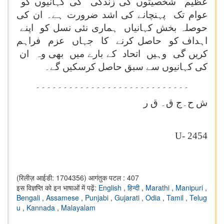
عظیم شخصیتوں کی زندگی کی کہانیوں کو
عوام تک پہنچانے کی اشد ضرورت ہے۔ ان کی
حوصلہ بخش کہانیاں ہماری نئی نسل کو اپنے
اہداف کو حاصل کرنے کا جہاں عزم فراہم
کریں گی وہیں اتحاد کے بارے میں بھی وہ ان
کی کہانیوں سے سبق حاصل کرسکیں گے۔
۔۔۔۔۔۔۔۔۔۔۔۔۔۔۔۔۔۔۔۔۔۔۔۔۔۔۔۔
ش ح۔ج ق۔ ق ر
U- 24
54
(रिलीज़ आईडी: 1704356)
आगंतुक पटल : 407
इस विज्ञप्ति को इन भाषाओं में पढ़ें:
English
,
हिन्दी
,
Marathi
,
Manipuri
,
Bengali
,
Assamese
,
Punjabi
,
Gujarati
,
Odia
,
Tamil
,
Telug
u
,
Kannada
,
Malayalam