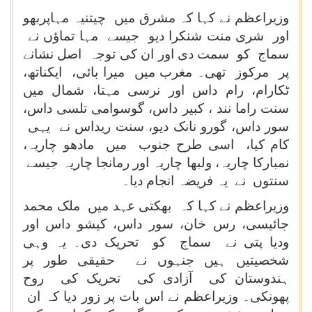
وزیراعظم نے کہا کہ مشرق میں چیتنیہ مہاپربھو
اور شری منت شنکرا دیو جیسے مہا تماؤں نے
سماج کو سمت دی اور ان کی توجہ اصل نشانے
پر مرکوز تھی۔ مغرب میں میرا بائی، ایکناتھ،
ٹکارام، رام داس اور نرسی مہتا، شمال میں
سنت راما نند ، کبیر داس، گوسوامی تلسی داس،
سور داس، گورو نانک دیو، سنت ریداس نے یہی
کام کیا، اسی طرح جنوب میں مادھو چاریہ،
نمبارکا چاریہ، ولبھا چاریہ اور رمانجا چاریہ جیسے
سنتوں نے یہ فریضہ انجام دیا۔
وزیراعظم نے کہا کہ بھکتی عہد میں ملک محمد
جائیسی، رس خان، سور داس، کیشو داس اور
ودیا پتی نے سماج کو تحریک دی۔ یہ وہی
شخصیتیں ہیں جنہوں نے حقیقی طور پر
ہندوستان کی آزادی کی تحریک کی روح
پھونکی۔ وزیراعظم نے اس بات پر زور دیا کہ ان