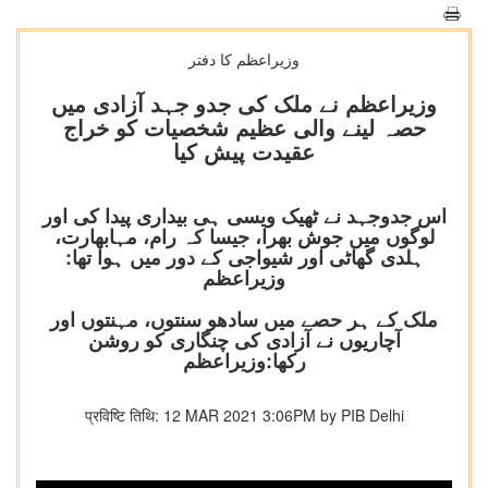
وزیراعظم کا دفتر
وزیراعظم نے ملک کی جدو جہد آزادی میں
حصہ لینے والی عظیم شخصیات کو خراج
عقیدت پیش کیا
اس جدوجہد نے ٹھیک ویسی ہی بیداری پیدا کی اور
لوگوں میں جوش بھرا، جیسا کہ رام، مہابھارت،
ہلدی گھاٹی اور شیواجی کے دور میں ہوا تھا:
وزیراعظم
ملک کے ہر حصے میں سادھو سنتوں، مہنتوں اور
آچاریوں نے آزادی کی چنگاری کو روشن
رکھا:وزیراعظم
प्रविष्टि तिथि: 12 MAR 2021 3:06PM by PIB Delhi