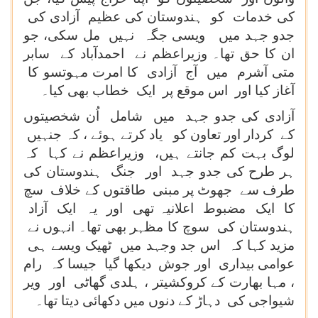
کی خدمات کو ہندوستان کی عظیم آزادی کی
جدو جہد میں ویسی جگہ نہیں مل سکی، جو
ان کا حق تھا۔ وزیراعظم نے احمدآباد کے سابر
متی آشرم میں آج آزادی کا امرت مہوتسو کا
آغاز کیا اور اس موقع پر ایک خطاب بھی کیا۔
آزادی کی جدو جہد میں شامل اُن شخصیتوں
کے کردار اور تعاون کو یاد کرتے ہوئے ، کہ جنہیں
لوگ بہت کم جانتے ہیں، وزیراعظم نے کہا کہ
ہر طرح کی جدو جہد اور جنگ ہندوستان کی
طرف سے جھوٹ پر مبنی طاقتوں کے خلاف سچ
کا ایک مضبوط اعلانیہ تھی اور یہ ایک آزاد
ہندوستان کی سوچ کا مظہر بھی تھا۔ انہوں نے
مزید کہا کہ اس جد وجہد میں ٹھیک ویسے ہی
عوامی بیداری اور جوش دیکھا گیا جیسا کہ رام
، مہا بھارت کے کروکشیتر ، ہلدی گھاٹی اور ویر
شیواجی کی دہاڑ کے دنوں میں دکھائی دیتا تھا۔