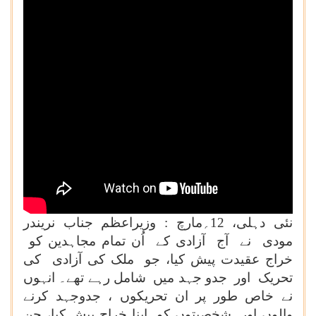
نئی دہلی، 12؍مارچ : وزیراعظم جناب نریندر
مودی نے آج آزادی کے اُن تمام مجاہدین کو
خراج عقیدت پیش کیا، جو ملک کی آزادی کی
تحریک اور جدو جہد میں شامل رہے تھے۔ انہوں
نے خاص طور پر ان تحریکوں ، جدوجہد کرنے
والوں اور شخصیتوں کو اپنا خراج پیش کیا، جن