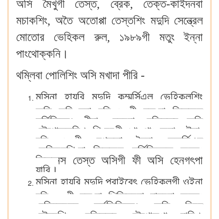
অসি মৈখুগী তেস্ত, ব্রেক, তেক্ত-কাইদনবা
মচাকশিং, অতৈ অতোপ্পা তেস্তশিং মদুদি সেন্ত্রেল
মোতোর ভেহিকল রুল, ১৯৮৯গী মতুং ইন্না
পাংথোক্কনি।
থম্লিবা পোলিশিং অসি মখাদা পীরি -
মসিনা হায়রি মদুদি কম্মর্সিএল ভেহিকলশিং
অসি করিগুম্বা চহি ১৫গী মতুংদা ফিতনেস
সর্তিফিকেৎ পীবা ঙমদ্রবা রেজিস্তর অসি
লৌথোক্কনি। থিংনবগী খোঙথাং অমা ওইনা,
চহি ১৫গী মথক্তা লৈবা কম্মর্সিএল
ভেহিকলশিংদা ফিতনেস সর্তিফিকেত অমসুং
ফিতনেস তেস্ত অসিগী ফী অসি হেনগৎপা
য়ারি।
মসিনা হায়রি মদুদি প্রাইবেৎ ভেহিকলগী ওইনা
চহি ২০গী মতুংদা শিজিন্নবা য়াদ্রবা অমসুং
রেজিস্ত্রেসন সর্কতিফিকেৎ অসি রিন্যু
তৌদবশিং রেজিস্তর লৌথোকপা য়ারি।