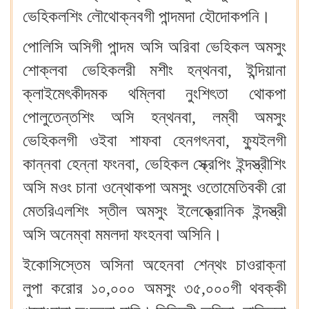
ভেহিকলশিং লৌথোক্নবগী পান্দমদা হৌদোকপনি।
পোলিসি অসিগী পান্দম অসি অরিবা ভেহিকল অমসুং
শোক্লবা ভেহিকলরী মশীং হন্থনবা, ইন্দিয়ানা
ক্লাইমেৎকীদমক থম্লিবা নুংশিৎতা থোকপা
পোলুতেন্তশিং অসি হন্থনবা, লম্বী অমসুং
ভেহিকলগী ওইবা শাফবা হেনগৎনবা, ফ্যুইলগী
কান্নবা হেন্না ফংনবা, ভেহিকল স্ক্রেপিং ইন্দস্ত্রীশিং
অসি মওং চানা ওন্থোকপা অমসুং ওতোমেতিবকী রো
মেতরিএলশিং স্তীল অমসুং ইলেক্ত্রোনিক ইন্দস্ত্রী
অসি অনেম্বা মমলদা ফংহনবা অসিনি।
ইকোসিস্তেম অসিনা অহেনবা শেন্থং চাওরাক্না
লুপা করোর ১০,০০০ অমসুং ৩৫,০০০গী থবক্কী