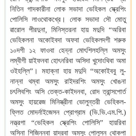
নিতিন গাদকারীনা লোক সভাদা ভেহিকল স্ক্রেপিং
পোলিসি লাওথোকখ্রে। লোক সভাদা সৌ মোতু
ৱারোল পীরদুনা, মিনিস্তরনা হায় মদুদি “অরিবা
ভেহিকলনা অকোইবদা অফবা ভেহিকলদগী শরুক
১০দগী ১২ ফাওবা হেন্না মোৎশিলহল্লি অমসুং
লম্বীগী য়াইফনবা হোৎনরিবা অসিদা খুদোংথিবা অমা
ওইহল্লি”। মহাক্না হায় মদুদি “অকোইববু লু-
নান্না থম্বা অমসুং রাইদরশিং অমসুং খোঙনা
চৎলিবশিং অসি তেক্ত-কাইদনবা, রোদ ত্রান্সপোর্ত
অমসুং হায়ৱেজ মিনিস্ত্রীনা ভোলুন্তরী ভেহিকল-
ফ্লিত মোদর্নাইজেসন প্রোগ্রাম (ভি.ভি.এম.পি.)
নত্ত্রগা “ভেহিকল স্ক্রেপিং পোলিসি” হায়রিবা
অসিনা শিজিন্নবা য়াদ্রবা অমসুং পোলুসন থোকপা