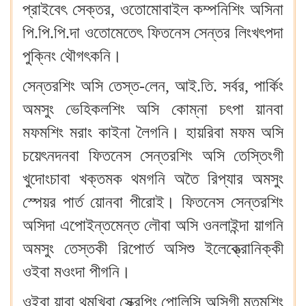
প্রাইবেৎ সেক্তর, ওতোমোবাইল কম্পনিশিং অসিনা
পি.পি.পি.দা ওতোমেতেৎ ফিতনেস সেন্তর লিংখৎপদা
পুক্নিং থৌগৎকনি।
সেন্তরশিং অসি তেস্ত-লেন, আই.তি. সর্বর, পার্কিং
অমসুং ভেহিকলশিং অসি কোম্না চৎপা য়ানবা
মফমশিং মরাং কাইনা লৈগনি। হায়রিবা মফম অসি
চয়েৎনদনবা ফিতনেস সেন্তরশিং অসি তেস্তিংগী
খুদোংচাবা খক্তমক থমগনি অতৈ রিপ্যার অমসুং
স্পেয়র পার্ত য়োনবা পীরোই। ফিতনেস সেন্তরশিং
অসিদা এপোইন্তমেন্ত লৌবা অসি ওনলাইন্দা য়াগনি
অমসুং তেস্তকী রিপোর্ত অসিশু ইলেক্ত্রোনিক্কী
ওইবা মওংদা পীগনি।
ওইবা য়াবা থমখিবা স্ক্রেপিং পোলিসি অসিগী মতমশিং