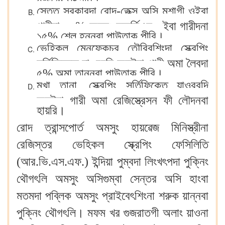
স্তেত সরকারদা রোদ-তেক্স অসি মশাগী ওইবা
গারীদা ২৫% অমসুং কম্মর্সিএল ওইবা গারীদনা
১৫% শেল হন্নবা পাউতাক পীরি।
ভেহিকল মেনুফেকচর তৌরিবশিংদা স্ক্রেপিং
সর্তিফিকেত য়াওরবদি অনৌবা গারী অমা লৈবদা
৫% অমা তাননবা পাউতাক পীরি।
মখা তানা, স্ক্রেপিং সর্তিফিকেত য়াওরবদি
অনৌবা গারী অমা রেজিস্ত্রেসন ফী লৌদনবা
হায়রি।
রোদ ত্রান্সপোর্ত অমসুং হায়ৱেজ মিনিস্ত্রীনা
রেজিস্তর ভেহিকল স্ক্রেপিং ফেসিলিতি
(আর.ভি.এস.এফ.) ইন্দিয়া পুম্বদা লিংখৎপদা পুক্নিং
থৌগৎলি অমসুং অসিগুম্বা সেন্তর অসি হাংবা
মতমদা পব্লিক অমসুং প্রাইবেৎশিংনা শরুক য়ান্নবা
পুক্নিং থৌগৎলি। মফম খর গুজরাতগী অলাং য়াওনা