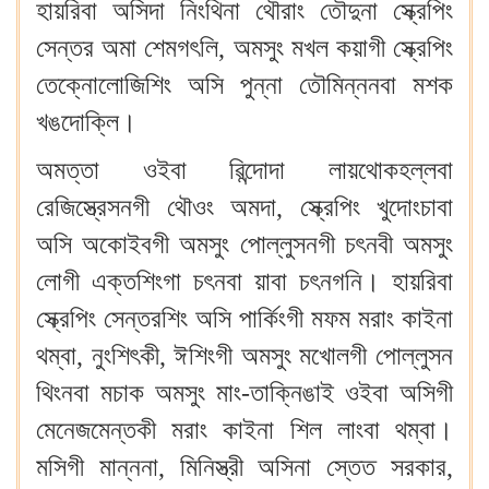
হায়রিবা অসিদা নিংথিনা থৌরাং তৌদুনা স্ক্রেপিং
সেন্তর অমা শেমগৎলি, অমসুং মখল কয়াগী স্ক্রেপিং
তেক্নোলোজিশিং অসি পুন্না তৌমিন্ননবা মশক
খঙদোক্লি।
অমত্তা ওইবা ৱিন্দোদা লায়থোকহল্লবা
রেজিস্ত্রেসনগী থৌওং অমদা, স্ক্রেপিং খুদোংচাবা
অসি অকোইবগী অমসুং পোল্লুসনগী চৎনবী অমসুং
লোগী এক্তশিংগা চৎনবা য়াবা চৎনগনি। হায়রিবা
স্ক্রেপিং সেন্তরশিং অসি পার্কিংগী মফম মরাং কাইনা
থম্বা, নুংশিৎকী, ঈশিংগী অমসুং মখোলগী পোল্লুসন
থিংনবা মচাক অমসুং মাং-তাক্নিঙাই ওইবা অসিগী
মেনেজমেন্তকী মরাং কাইনা শিল লাংবা থম্বা।
মসিগী মান্ননা, মিনিস্ত্রী অসিনা স্তেত সরকার,