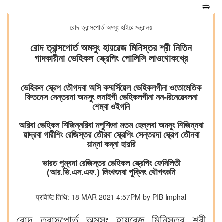
রোদ ত্রান্সপোর্ত অমসুং হাইৱে মন্ত্রালয়
রোদ ত্রান্সপোর্ত অমসুং হায়ৱেজ মিনিস্তর শ্রী নিতিন
গাদকারীনা ভেহিকল স্ক্রেপিং পোলিসি লাওথোকখ্রে
ভেহিকল স্ক্রেপ তৌগদবা অসি কম্মর্সিয়েল ভেহিকলগীনা ওতোমেতিক
ফিতনেস সেন্তরনা অমসুং লনাইগী ভেহিকলগীনা নন-রিনেৱেবলনা
শেম্বা ওইগনি
অরিবা ভেহিকল শিজিন্নরিবা মপুশিংদা মতম হেল্লবা অমসুং শিজিন্নবা
য়াদ্রবা গারীশিং রেজিস্তর তৌরবা স্ক্রেপিং সেন্তরদা স্ক্রেপ তৌনবা
য়াম্না কন্না হায়রি
ভারত পুম্বদা রেজিস্তর ভেহিকল স্ক্রেপিং ফেসিলিতী
(আর.ভি.এস.এফ.) লিংখৎনবা পুক্নিং থৌগৎকনি
प्रविष्टि तिथि: 18 MAR 2021 4:57PM by PIB Imphal
রোদ ত্রান্সপোর্ত অমসুং হায়ৱেজ মিনিস্তর শ্রী