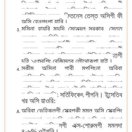
থিংনবগী খোঙথাং অমা ওইনা, চহি ১৫গী
মথক্তা লৈবা ভেহিকলশিংদা ফিতনেস
সর্তিফিকেত অমসুং ফিতনেস তেস্ত অসিগী ফী
অসি হেনগৎপা য়ারি।
মসিনা হায়রি মদুদি সেন্ত্রেল সরকার, স্তেত
সরকার, ম্যুনিসিপাল কোরপোরেসন, পন্চায়ৎ,
স্তেত ত্রান্সপোর্তকী অন্দর্তেকিং, পব্লিক
সেক্তর অন্দর্তেকিং অমসুং ওতোনোমসকী
ভেহিকল পুম্বা রেজিস্ত্রেসন তৌখিবা নুমিৎতগী
চহি ১৫শুবশিং রেজিস্তর লৌথোকপা য়াই।
স্কীম অসিনা গারী মপুশিংনা অরিবা
ভেহিকলশিং অসি রেজিস্তর তৌরবা স্ক্রেপিং
সেন্তরদা অরিবা অমসুং শিজিন্নবা য়াদ্রবা
ভেহিকল ওইনা স্ক্রেপ তৌগনি, হায়রিবা অসিদা
মপুশিংনা স্ক্রেপিং সর্তিফিকেৎ পীগনি। ইন্সেতিব
খর অসি য়াওরি:
অরিবা ভেহিকলগী স্ক্রেপকী মমল অসি স্ক্রেপিং
সেন্তরনা লেপকনি, হায়রিবা অসি চাওরাক্না
অনৌবা ভেহিকলগী এক্স-শোরুমগী মমলদা
৪-৬% ওইগনি।