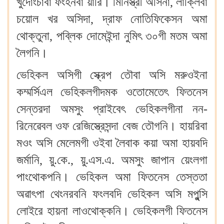
খুদোংচাবা ফংহনবা য়ারি। মিনিস্ত্রী অসিনা, লাক্লিবা
চয়োল খর অসিদা, দ্রাফ নোতিফিকেসন অমা
থোক্তুনা, পব্লিক দোমেইন্দা নুমিৎ ৩০গী মতম অমা
লৈগনি।
ভেহিকল অসিগী স্ক্রেপ তৌবা অসি মরুওইনা
কম্মর্সিএল ভেহিকলগীদমক ওতোমেতেৎ ফিতনেস
সেন্তরদা অমসুং প্রাইবেৎ ভেহিকলগীনা নন-
রিনেৱেবল ওফ রেজিস্ত্রেসন্দা বেজ তৌগনি। হায়রিবা
মওং অসি মেলেমগী ওইবা লৈবাক কয়া অমা হায়বদি
জর্মানি, য়ু.কে., য়ু.এস.এ. অমসুং জাপান য়েংলগা
পাংথোকপনি। ভেহিকল অমা ফিতনেস তেস্ততা
অৱাৎপা থেংনরবনি ফংলবদি ভেহিকল অসি মপুন্সি
লোইরে হায়না লাওথোক্কনি। ভেহিকলগী ফিতনেস