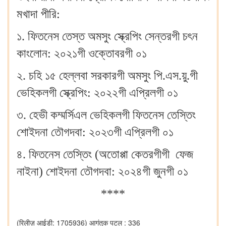
মখাদা পীরি:
১. ফিতনেস তেস্ত অমসুং স্ক্রেপিং সেন্তরগী চৎন
কাংলোন: ২০২১গী ওক্তোবরগী ০১
২. চহি ১৫ হেল্লবা সরকারগী অমসুং পি.এস.য়ু.গী
ভেহিকলগী স্ক্রেপিং: ২০২২গী এপ্রিলগী ০১
৩. হেভী কম্মর্সিএল ভেহিকলগী ফিতনেস তেস্তিং
শোইদনা তৌগদবা: ২০২৩গী এপ্রিলগী ০১
৪. ফিতনেস তেস্তিং (অতোপ্পা কেতরগীগী ফেজ
নাইনা) শোইদনা তৌগদবা: ২০২৪গী জুনগী ০১
****
(रिलीज़ आईडी: 1705936)
आगंतुक पटल : 336