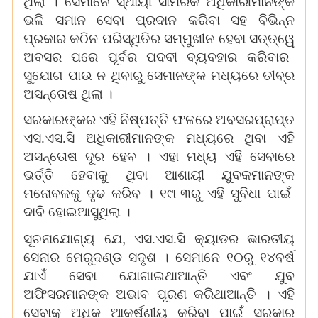
ଥିଲା । ସେମାନେ ସ୍ଥାୟୀ ସାମରିକ ଅଧିକାରୀମାନଙ୍କ
ଭଳି ସମାନ ସେବା ପ୍ରଦାନ କରିବା ସହ ବିଭିନ୍ନ
ପ୍ରକାର କଠିନ ପରିସ୍ଥିତିର ସମ୍ମୁଖୀନ ହେବା
ସତ୍ତ୍ୱେ
ଅବସର ପରେ ପୂର୍ବର ପଦବୀ ବ୍ୟବହାର କରିବାର
ସୁଯୋଗ ପାଉ ନ ଥିବାରୁ ସେମାନଙ୍କ ମଧ୍ୟରେ ତୀବ୍ର
ଅସନ୍ତୋଷ ଥିଲା ।
ସରକାରଙ୍କର ଏହି ନିଷ୍ପ
ତ୍ତି
ଫଳରେ ଅବସରପ୍ରାପ୍ତ
ଏସ.ଏସ.ସି ଅଧିକାରୀମାନଙ୍କ ମଧ୍ୟରେ ଥିବା ଏହି
ଅସନ୍ତୋଷ ଦୂର ହେବ । ଏହା ମଧ୍ୟ ଏହି ସେବାରେ
ଭ
ର୍ତ୍ତି
ହେବାକୁ ଥିବା ଆଶାୟୀ ଯୁବକମାନଙ୍କ
ମନୋବଳକୁ ଦୃଢ କରିବ । ୧୯୮୩ରୁ ଏହି ସୁବିଧା ପାଇଁ
ଦାବି ହୋଇଆସୁଥିଲା ।
,
ସୂଚନାଯୋଗ୍ୟ ଯେ
ଏସ.ଏସ.ସି କ୍ୟାଡର ଭାରତୀୟ
ସେନାର ମେରୁଦଣ୍ଡ ସଦୃଶ । ସେମାନେ ୧୦ରୁ ୧୪ବର୍ଷ
ଯାଏଁ ସେବା ଯୋଗାଇଥାଆନ୍ତି ଏବଂ ଯୁବ
ଅଫିସରମାନଙ୍କ ଅଭାବ ପୂରଣ କରିଥାଆନ୍ତି । ଏହି
ସେବାକୁ ଅଧିକ ଆକର୍ଷଣୀୟ କରିବା ପାଇଁ ସରକାର