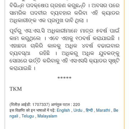
ବିଭିନ୍ନ ପଦକ୍ଷେପ ଗ୍ରହଣ କରୁଛନ୍ତି । ଅବସର ପରେ
ସାମରିକ ପଦବୀର ବ୍ୟବହାର କରିବା ଏହି କ୍ୟାଡର
ଅଧିକାରୀଙ୍କ ଏକ ପ୍ରମୁଖ ଦାବି ଥିଲା ।
ପୂର୍ବରୁ ଏସ.ଏସ.ସି ଅଧିକାରୀମାନେ ମାତ୍ର ୫ବର୍ଷ ପାଇଁ
କାମ କରୁଥିଲେ । ଏବେ ଏହାକୁ ୧୦ବର୍ଷ କରାଯାଇଛି ।
ଏହାଛଡା ଚାକିରି କାଳକୁ ଅଧିକ ୪ବର୍ଷ ବଢାଇବାର
ବ୍ୟବସ୍ଥା ରହିଛି । ଅଧିକରୁ ଅଧିକ ଯୁବକଙ୍କୁ
ସେନାରେ ଭ
ର୍ତ୍ତି
କରିବାକୁ ଏହି ଏସଏସସି କ୍ୟାଡର ସୃଷ୍ଟି
କରାଯାଇଛି ।
*****
TKM
(रिलीज़ आईडी: 1707337)
आगंतुक पटल : 220
इस विज्ञप्ति को इन भाषाओं में पढ़ें:
English
,
Urdu
,
हिन्दी
,
Marathi
,
Be
ngali
,
Telugu
,
Malayalam