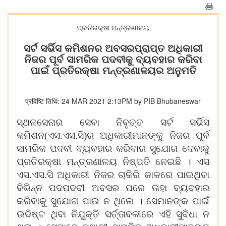
ପ୍ରତିରକ୍ଷା ମନ୍ତ୍ରଣାଳୟ
ସର୍ଟ ସର୍ଭିସ କମିଶନର ଅବସରପ୍ରାପ୍ତ ଅଧିକାରୀ
ନିଜର ପୂର୍ବ ସାମରିକ ପଦବୀକୁ ବ୍ୟବହାର କରିବା
ପାଇଁ ପ୍ରତିରକ୍ଷା ମନ୍ତ୍ରଣାଳୟର ଅନୁମତି
प्रविष्टि तिथि: 24 MAR 2021 2:13PM by PIB Bhubaneswar
ସ୍ଥଳସେନାର ସେବା ନିବୃ
ତ୍ତ
ସର୍ଟ ସର୍ଭିସ
କମିଶନ(ଏସ.ଏସ.ସି)ର ଅଧିକାରୀମାନଙ୍କୁ ନିଜର ପୂର୍ବ
ସାମରିକ ପଦବୀ ବ୍ୟବହାର କରିବାର ସୁଯୋଗ ଦେବାକୁ
ପ୍ରତିରକ୍ଷା ମନ୍ତ୍ରଣାଳୟ ନିଷ୍ପତି ନେଇଛି । ଏସ
ଏସ.ଏସ.ସି ଅଧିକାରୀ ନିଜର ଚାକିରି କାଳରେ ପାଇଥିବା
ବିଭିନ୍ନ ପଦପଦବୀ ଅବସର ପରେ ତାହା ବ୍ୟବହାର
କରିବାକୁ ‌ସୁଯୋଗ ପାଉ ନ ଥିଲେ । ସେମାନଙ୍କ ପାଇଁ
ଉଦିଷ୍ଟ ଥିବା ନିଯୁକ୍ତି ସ
ର୍ତ୍ତା
ବଳୀରେ ଏହି ସୁବିଧା ନ