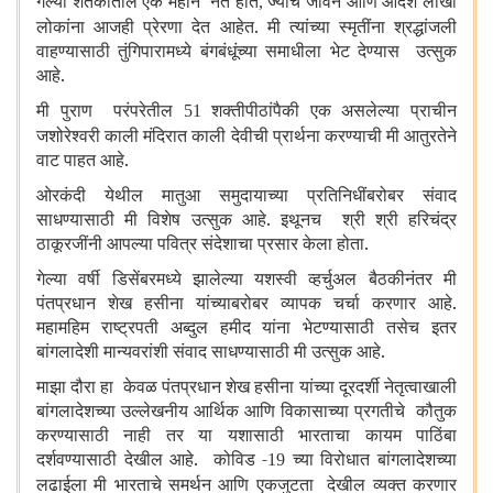
गेल्या शतकातील एक महान नेते होते
ज्यांचे जीवन आणि आदर्श लाखो
,
लोकांना आजही प्रेरणा देत आहेत. मी त्यांच्या स्मृतींना श्रद्धांजली
वाहण्यासाठी तुंगिपारामध्ये बंगबंधूंच्या समाधीला भेट देण्यास उत्सुक
आहे.
मी पुराण परंपरेतील
शक्तीपीठांपैकी एक असलेल्या प्राचीन
51
जशोरेश्वरी काली मंदिरात काली देवीची प्रार्थना करण्याची मी आतुरतेने
वाट पाहत आहे.
ओरकंदी येथील मातुआ समुदायाच्या प्रतिनिधींबरोबर संवाद
साधण्यासाठी मी विशेष उत्सुक आहे. इथूनच श्री श्री हरिचंद्र
ठाकूरजींनी आपल्या पवित्र संदेशाचा प्रसार केला होता.
गेल्या वर्षी डिसेंबरमध्ये झालेल्या यशस्वी व्हर्चुअल बैठकीनंतर मी
पंतप्रधान शेख हसीना यांच्याबरोबर व्यापक चर्चा करणार आहे.
महामहिम राष्ट्रपती अब्दुल हमीद यांना भेटण्यासाठी तसेच इतर
बांगलादेशी मान्यवरांशी संवाद साधण्यासाठी मी उत्सुक आहे.
माझा दौरा हा केवळ पंतप्रधान शेख हसीना यांच्या दूरदर्शी नेतृत्वाखाली
बांगलादेशच्या उल्लेखनीय आर्थिक आणि विकासाच्या प्रगतीचे कौतुक
करण्यासाठी नाही तर या यशासाठी भारताचा कायम पाठिंबा
दर्शवण्यासाठी देखील आहे. कोविड -
च्या विरोधात बांगलादेशच्या
19
लढाईला मी भारताचे समर्थन आणि एकजुटता देखील व्यक्त करणार