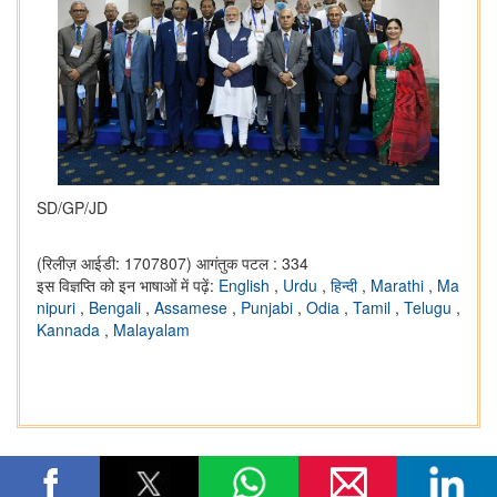
SD/GP/JD
(रिलीज़ आईडी: 1707807)
आगंतुक पटल : 334
इस विज्ञप्ति को इन भाषाओं में पढ़ें:
English
,
Urdu
,
हिन्दी
,
Marathi
,
Ma
nipuri
,
Bengali
,
Assamese
,
Punjabi
,
Odia
,
Tamil
,
Telugu
,
Kannada
,
Malayalam