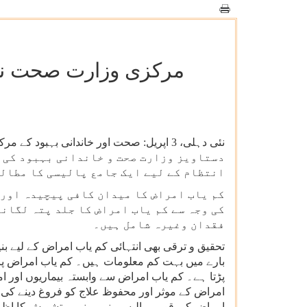
مرکزی وزارت صحت نے قومی پ
دستاویز وزارت صحت و خاندانی بہبود کی و
انتظام کے لیے ایک جامع پالیسی کا مطالب
کم یاب امراض کا میدان کافی پیچیدہ اور 
کی وجہ سے کم یاب امراض کا جلد پتہ لگان
فقدان وغیرہ شامل ہیں۔
تحقیق و ترقی بھی انتہائی کم یاب امراض کے لیے بن
بارے میں بہت کم معلومات ہیں۔ کم یاب امراض پر 
پڑتا ہے۔ کم یاب امراض سے وابستہ بیماریوں اور 
امراض کے موثر اور محفوظ علاج کو فروغ دینے کی
امراض کی قومی پالیسی نہ ہونے پر تشویش کا اظہار