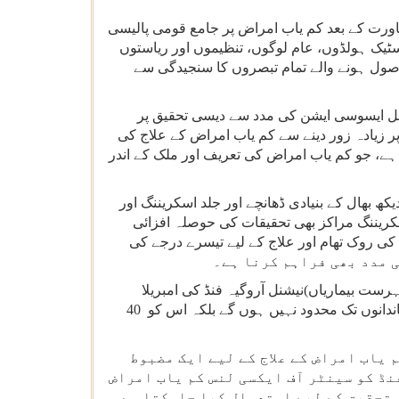
ورت کے بعد کم یاب امراض پر جامع قومی پالیسی
ا گیا جس پر تمام اسٹیک ہولڈوں، عام لوگوں، تنظیموں اور ریاستوں
صول ہونے والے تمام تبصروں کا سنجیدگی سے
نل ایسوسی ایشن کی مدد سے دیسی تحقیق پر
پر زیادہ زور دینے سے کم یاب امراض کے علاج کی
، جو کم یاب امراض کی تعریف اور ملک کے اندر
 بھال کے بنیادی ڈھانچے اور جلد اسکریننگ اور
کریننگ مراکز بھی تحقیقات کی حوصلہ افزائی
لے 8 صحت اداروں کے ذریعے کم یاب امراض کی روک تھام اور علاج کے لیے تیسرے درجے کی
ست بیماریاں)نیشنل آروگیہ فنڈ کی امبریلا
اسکیم کے تحت 20 لاکھ روپے تک مالی اعانت کی تجویز رکھی گئی ہے۔ اس مالی اعانت سے فائدہ اٹھانے والے بی پی ایل خاندانوں تک محدود نہیں ہوں گے بلکہ اس کو 40
 یاب امراض کے علاج کے لیے ایک مضبوط
نڈ کو سینٹر آف ایکسی لنس کم یاب امراض
ی تحقیق کے لیے استعمال کیا جاسکتا ہے۔