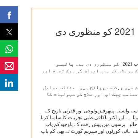
نئی دہلی، 3 اپریل: صحت اور خاندانی بہبود کے مرکزی وزیرڈاکٹر ہرش وردھن نے 30 مارچ کو " قومی پالیسی برائے کم یاب 2021" کو منظوری دی ہے۔ پالیسی
 ہولڈر کم یاب امراض کی روک تھام اور
م میں بہت سے چیلنج ہیں۔ مختلف عوامل
ناسب چیک اپ اور علاج کی سہولیات کا
ے وابستہ پیتھوفیزیولوجی اور قدرتی تاریخ کے
ہے اور اکثر ناکافی طبی تجربات کا سامنا کرنا
۔ حالیہ برسوں میں پیش رفت کے باوجودکم یاب
 ہائی کورٹوں اور سپریم کورٹ نے بھی کم یاب