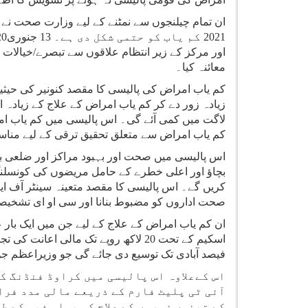
ان تمام چیلنجوں سے نمٹنے کے لیے وزارت صحت نے
اور مرکز کے زیر انتظام علاقوں سے تبصرے/خیالا
معائنہ کیا۔
کم یاب امراض کی پالیسی کا مقصد کنونیر کی حی
زیادہ زور دے کر کم یاب امراض کے علاج کے زیادہ ا
لاگت میں کمی آئے گی۔ اس پالیسی میں کم یاب ام
کم یاب امراض سے متعلق تحقیق ترقی کے لیے مناس
اس پالیسی میں صحت اور بہبود مراکز اور ضلعی بنی
بچاؤ اور اعلی خطرے کے حامل مریضوں کی کونسلنگ 
صحت اداروں کو مضبوط بنانا اور سی او ای تشخیصی سہولیات کی بہتری کے لیے 5 کروڑ 
ان کم یاب امراض کے علاج کے لیے جن میں ایک بار
فیصد آبادی تک توسیع دی جائے گی جو وزیراعظم ج
اس کےعلاوہ اس پالیسی میں کراوڈ فنڈنگ کا
آئی ٹی پلیٹ فارم کے ذریعے مالی مدد فرا
کے تینوں زمروں کے علاج کی پہلی فیس کے 