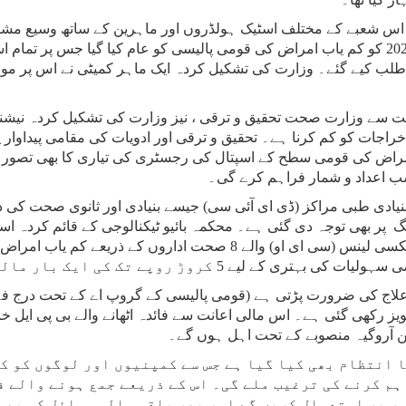
 اس شعبے کے مختلف اسٹیک ہولڈروں اور ماہرین کے ساتھ وسیع مشا
2021 کم یاب کو حتمی شکل دی ہے۔ 13 جنوری2020 کو کم یاب امراض کی قومی پالیسی کو عام کی
ت طلب کیے گئے۔ وزارت کی تشکیل کردہ ایک ماہر کمیٹی نے اس پر مو
ثیت سے وزارت صحت تحقیق و ترقی ، نیز وزارت کی تشکیل کردہ نیش
خراجات کو کم کرنا ہے۔ تحقیق و ترقی اور ادویات کی مقامی پیداوار 
راض کی قومی سطح کے اسپتال کی رجسٹری کی تیاری کا بھی تصور ہے
ب اعداد و شمار فراہم کرے گی۔
ادی طبی مراکز (ڈی ای آئی سی) جیسے بنیادی اور ثانوی صحت کی دیکھ
پر بھی توجہ دی گئی ہے۔ محکمہ بائیو ٹیکنالوجی کے قائم کردہ اس
کریں گے۔ اس پالیسی کا مقصد متعینہ سینٹر آف ایکسی لینس (سی ای او) وا
روپے تک کی ایک بار مالی مدد بھی فراہم کرنا ہے۔
 علاج کی ضرورت پڑتی ہے (قومی پالیسی کے گروپ اے کے تحت درج فہر
ن آروگیہ منصوبے کے تحت اہل ہوں گے۔
 انتظام بھی کیا گیا ہے جس سے کمپنیوں اور لوگوں کو کم
ہم کرنے کی ترغیب ملے گی۔ اس کے ذریعے جمع ہونے والے ف
طور پر استعمال کریں گے اور پھر باقی مالی وسائل کو بھ