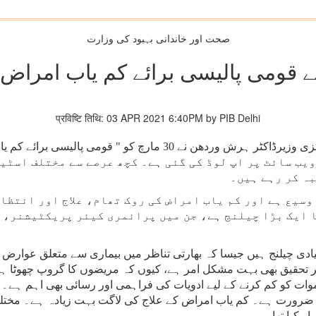
صحت اور خاندانی بہبود کی وزارت
الیسی برائے کم یاب امراض 2021 کو منظوری دی
प्रविष्टि तिथि: 03 APR 2021 6:40PM by PIB Delhi
یب سائٹ پر اپ لوڈ کی گئی ہے۔ کچھ عرصے سے مختلف اسٹیک
ہ کر رہے ہیں۔
وسیع ہے اور کم یاب امراض کی روک تھام، علاج اور انتظا
ا ایک بڑا چیلنج ہے، جن میں پرائمری کیئر پریکٹیشنر، م
یادی چیلنج ہیں جیسا کہ بھارتی تناظر میں بیماری سے متعلق عوارض س
تحقیق بھی بہت مشکل امر ہے، کیوں کہ مریضوں کا گروپ چھوٹا ہوتا 
اموات کو کم کرنے کے لیے ادویات کی فراہمی اور رسائی بھی اہم ہے
 ضرورت ہے۔ کم یاب امراض کے علاج کی لاگت بہت زیادہ ہے۔ مختلف
 کیا تھا۔