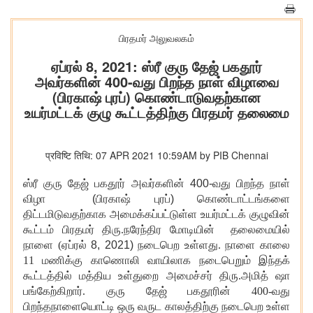
பிரதமர் அலுவலகம்
ஏப்ரல் 8, 2021: ஸ்ரீ குரு தேஜ் பகதூர்
அவர்களின் 400-வது பிறந்த நாள் விழாவை
(பிரகாஷ் புரப்) கொண்டாடுவதற்கான
உயர்மட்டக் குழு கூட்டத்திற்கு பிரதமர் தலைமை
प्रविष्टि तिथि: 07 APR 2021 10:59AM by PIB Chennai
ஸ்ரீ
குரு
தேஜ்
பகதூர்
அவர்களின்
400-
வது
பிறந்த
நாள்
விழா
(
பிரகாஷ்
புரப்
)
கொண்டாட்டங்களை
திட்டமிடுவதற்காக அமைக்கப்பட்டுள்ள
உயர்மட்டக்
குழுவின்
கூட்டம் பிரதமர் திரு.நரேந்திர மோடியின்
தலைமையில்
நாளை (ஏப்ரல்
8, 2021)
நடைபெற உள்ளது. நாளை காலை
11 மணிக்கு காணொலி வாயிலாக நடைபெறும் இந்தக்
கூட்டத்தில் மத்திய உள்துறை அமைச்சர் திரு.அமித் ஷா
பங்கேற்கிறார். குரு தேஜ் பகதூரின் 400-வது
பிறந்தநாளையொட்டி ஒரு வருட காலத்திற்கு நடைபெற உள்ள