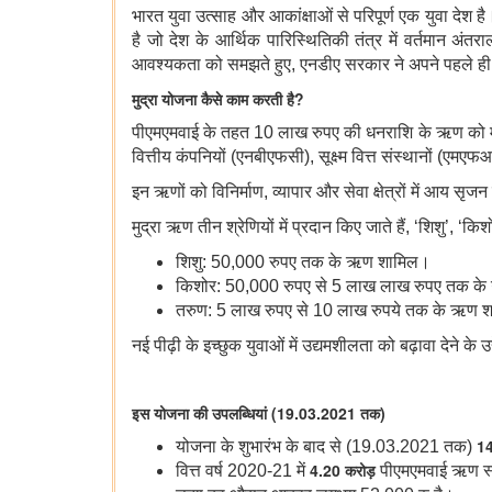
भारत युवा उत्साह और आकांक्षाओं से परिपूर्ण एक युवा देश
है जो देश के आर्थिक पारिस्थितिकी तंत्र में वर्तमान अं
आवश्यकता को समझते हुए, एनडीए सरकार ने अपने पहले ही बज
मुद्रा योजना कैसे काम करती है?
पीएमएमवाई के तहत 10 लाख रुपए की धनराशि के ऋण को मेंबर लै
वित्तीय कंपनियों (एनबीएफसी), सूक्ष्म वित्त संस्थानों (एमए
इन
ऋणों को विनिर्माण, व्यापार और सेवा क्षेत्रों में आय स
मुद्रा ऋण तीन श्रेणियों में
प्रदान किए जाते हैं, ‘शिशु’, 
शिशु:
50,000
र
ुपए तक के ऋण शामिल।
किशोर:
50,000
रुप
ए
से
5
लाख
लाख
रुपए
तक
के
तरुण:
5
लाख
रुपए
से
10
लाख
रुपये
तक के ऋण श
नई पीढ़ी के इच्छुक युवाओं में उद्यमशीलता को बढ़ावा देने के उद्
इस यो
जना की उपलब्धियां (19.03.2021 तक)
1
योजना के शुभारंभ के बाद से
(19.03.
20
21
तक
)
4.20
कर
ोड़
वित्त वर्ष 2020-21 में
पीएमएमव
ाई ऋण स