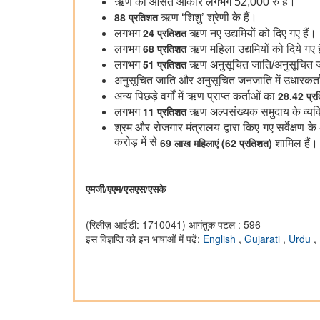
ऋण का औसत आकार लगभग 52,000 रु
है
।
88
प्रतिशत
ऋण
‘
शिशु
’
श्रेणी के हैं
।
24
प्रतिशत
लगभग
ऋण
नए
उद्यमियों
को
दिए
गए
हैं
।
68
प्रतिशत
लगभग
ऋण
महिला
उद्यमिय
ों को दि
ये
ग
ए
51
प्रतिशत
लगभग
ऋण
अनुसूचित जाति
/
अनुसूचित 
अनुसूचित जाति
और
अनुसूचित जनजाति
में
उधारकर्त
28.42
प्र
अन्य पिछड़े वर्गों में ऋण प्राप्त कर्ताओं
का
11
प्रतिशत
लगभग
ऋण
अल्पसंख्यक
समुदाय
के
व्यक
श्रम और रोजगार मंत्रालय द्वारा किए गए सर्वेक्षण क
करोड़ में से
69
लाख
महिला
एं
(62
प्रतिशत
)
शामिल
है
।
एमजी/एएम/
एसएस/एसके
(रिलीज़ आईडी: 1710041)
आगंतुक पटल : 596
इस विज्ञप्ति को इन भाषाओं में पढ़ें:
English
,
Gujarati
,
Urdu
,