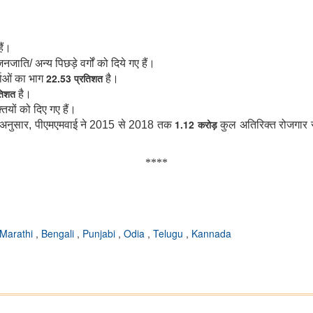
है
ं।
जनजाति
/
अन्य
पिछड़े
वर्गों
को दिय
ग
ए
है
।
22.53
प्रतिशत
ाओं
का
भाग
है
।
तिशत
है
।
्तियों
को दिए गए हैं।
1.12
करोड़
े अनुसार
,
पीएमएमवाई ने 2015 से 2018 तक
कुल
अतिरिक्त रोजगार 
****
Marathi
,
Bengali
,
Punjabi
,
Odia
,
Telugu
,
Kannada