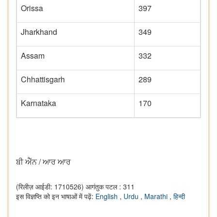
Orissa
397
Jharkhand
349
Assam
332
Chhattisgarh
289
Karnataka
170
ਬੀ ਐੱਨ / ਆਰ ਆਰ
(रिलीज़ आईडी: 1710526)
आगंतुक पटल : 311
इस विज्ञप्ति को इन भाषाओं में पढ़ें:
English
,
Urdu
,
Marathi
,
हिन्दी