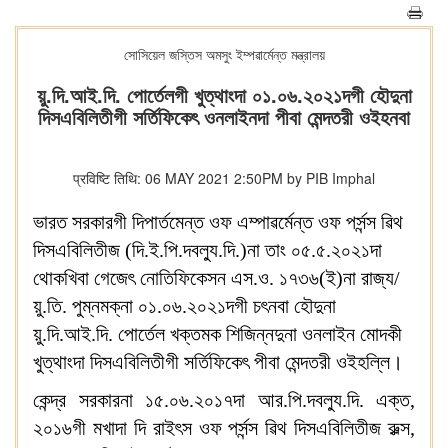
সোসিয়েল জস্তিস অমসুং ইম্পৱার্মেন্ত মন্ত্রালয়
য়ু.দি.আই.দি. পোর্তেলগী খুত্থাংদা ০১.০৬.২০২১দগী হৌদুনা
দিসএবিলিতীগী সর্তিফিকেৎ ওনলাইনদা পীবা মেন্দতরী ওইহনবা
प्रविष्टि तिथि: 06 MAY 2021 2:50PM by PIB Imphal
ভারত সরকারগী দিপার্তমেন্ত ওফ এম্পাৱর্মেন্ত ওফ পর্সন্স ৱিথ
দিসএবিলিতীজ (দি.ই.পি.দবল্যু.দি.)না তাং ০৫.৫.২০২১দা
থোকখিবা গেজেৎ নোতিফিকেসন এস.ও. ১৭৩৬(ই)না রাজ্য/
য়ু.তি. পুম্নমক্না ০১.০৬.২০২১দগী চৎনবা হৌদুনা
য়ু.দি.আই.দি. পোর্তেল খক্তমক শিজিন্নদুনা ওনলাইন মোদকী
খুত্থাংদা দিসএবিলিতীগী সর্তিফিকেৎ পীবা মেন্দতরী ওইহল্লি।
কেন্দ্র সরকারনা ১৫.০৬.২০১৭দা আর.পি.দবল্যু.দি. এক্ত,
২০১৬গী মখাদা দি রাইৎস ওফ পর্সন্স ৱিথ দিসএবিলিতীজ রুল্স,