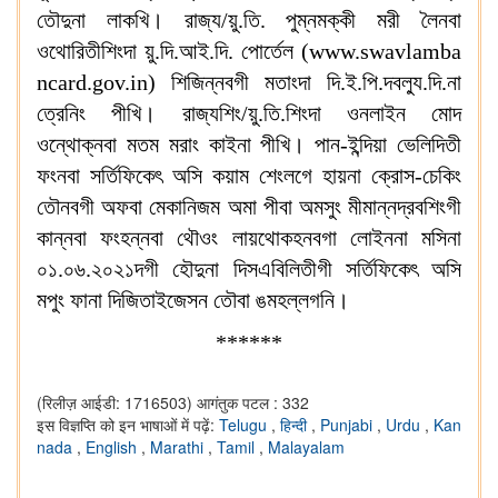
তৌদুনা লাকখি। রাজ্য/য়ু.তি. পুম্নমক্কী মরী লৈনবা
ওথোরিতীশিংদা য়ু.দি.আই.দি. পোর্তেল (
www.swavlamba
ncard.gov.in
) শিজিন্নবগী মতাংদা দি.ই.পি.দবল্যু.দি.না
ত্রেনিং পীখি। রাজ্যশিং/য়ু.তি.শিংদা ওনলাইন মোদ
ওন্থোক্নবা মতম মরাং কাইনা পীখি। পান-ইন্দিয়া ভেলিদিতী
ফংনবা সর্তিফিকেৎ অসি কয়াম শেংলগে হায়না ক্রোস-চেকিং
তৌনবগী অফবা মেকানিজম অমা পীবা অমসুং মীমান্নদ্রবশিংগী
কান্নবা ফংহন্নবা থৌওং লায়থোকহনবগা লোইননা মসিনা
০১.০৬.২০২১দগী হৌদুনা দিসএবিলিতীগী সর্তিফিকেৎ অসি
মপুং ফানা দিজিতাইজেসন তৌবা ঙমহল্লগনি।
******
(रिलीज़ आईडी: 1716503)
आगंतुक पटल : 332
इस विज्ञप्ति को इन भाषाओं में पढ़ें:
Telugu
,
हिन्दी
,
Punjabi
,
Urdu
,
Kan
nada
,
English
,
Marathi
,
Tamil
,
Malayalam