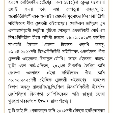
২০১৭ নোতিফাইদ তৌখ্রে। রুল ১৮(৫)না কেন্দ্র সরকারনা
তঙাই ফদনা তাং অমা লেপতুনা রাজ্য/য়ু.তি.
ওথোরিতীশিংগীদমক ওনলাইন মোদকী খুত্থাংদা দিসএবিলিতীগী
সর্তিফিকেৎ পীবা মেন্দতরী ওইহনখ্রে। সোসিএল জস্তিস এন্দ
এম্পাৱর্মেন্তগী মন্ত্রীনা লুচিংবা সেন্ত্রেল এদভাইজরী বোর্দ ওন
দিসএবিলিতীনা হীরম অসিগী মতাংদা ২৬.১১.২০২০দা ফমখিবা
মখোয়গী ইকোন কোনবা মীফমদা খন্নখি অমসুং
০১.০৪.২০২১দগী দিসএবিলিতীগী সর্তিফিকেৎ ওনলাইনদা পীবা
মেন্দতরী ওইহন্নবা রিকম্মেন্দ তৌখি। অদুম ওইনমক, রাজ্য/
য়ু.তি খরদা মার্চ-এপ্রিল, ২০২১দা মীখলশিং লৈখিবা অসি
য়েংলগা ওনলাইন ওইনা সর্তিফিকেৎ পীবা অসি
০১.০৬.২০২১দগী হৌজিক মেন্দতরী ওইহনখ্রে। হকশেল
বিভাগ অমসুং রাজ্যশিং/য়ু.তি.শিংদা দিসএবিলিতীগী হীরমশিং
য়েংশিল্লিবা বিভাগতা নোতিফিকেসন অসি ঙাক্না চৎনবা
খুদক্তা থবকশিং পাইখৎনবা য়াথং পীখ্রে।
য়ু.দি.আই.দি. প্রোজেক্ত অসি ২০১৬দগী হৌদুনা ইমপ্লিমেন্ত